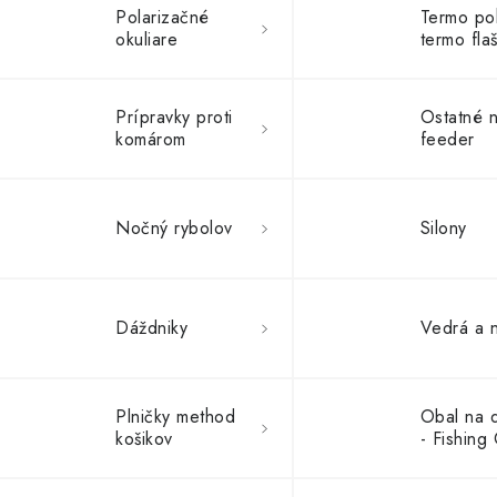
Polarizačné
Termo po
okuliare
termo fla
Prípravky proti
Ostatné 
komárom
feeder
Nočný rybolov
Silony
Dáždniky
Vedrá a 
Plničky method
Obal na 
košikov
- Fishing