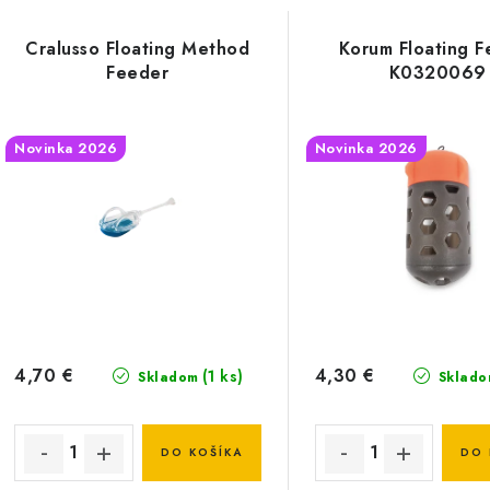
a
V
d
Cralusso Floating Method
Korum Floating 
ý
e
Feeder
K0320069
p
n
Novinka 2026
Novinka 2026
i
s
e
p
p
r
r
o
o
d
d
4,70 €
4,30 €
(1 ks)
Skladom
Sklado
u
u
k
k
DO KOŠÍKA
DO 