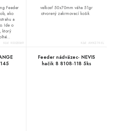
ing Feeder
velkosť 50x70mm váha 51gr
sob, ako
otvorený zakrmovací košik
strahu a
o. Ide o
, ktorý
ľné...
Kód:
K0320069
Kód:
AMKZ-19-XL
HANGE
Feeder nádväzec- NEVIS
-145
hačik 8 8108-118 5ks