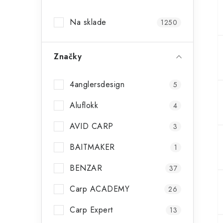
p
Na sklade
1250
a
n
Značky
e
l
4anglersdesign
5
Aluflokk
4
AVID CARP
3
BAITMAKER
1
BENZAR
37
Carp ACADEMY
26
Carp Expert
13