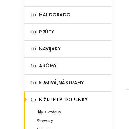
e
g
HALDORADO
ó
r
PRÚTY
i
NAVIJAKY
e
ARÓMY
KRMIVÁ,NÁSTRAHY
BIŽUTERIA-DOPLNKY
Ihly a vrtáčiky
Stoppery