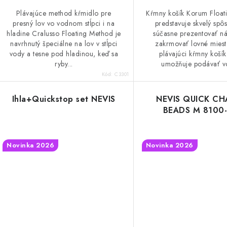
t
o
Plávajúce method kŕmidlo pre
Kŕmny košík Korum Float
o
presný lov vo vodnom stĺpci i na
predstavuje skvelý spô
v
hladine Cralusso Floating Method je
súčasne prezentovať ná
v
navrhnutý špeciálne na lov v stĺpci
zakrmovať lovné miest
vody a tesne pod hladinou, keď sa
plávajúci kŕmny košík
ryby...
umožňuje podávať vo
Kód:
C3301
Ihla+Quickstop set NEVIS
NEVIS QUICK C
BEADS M 8100
Novinka 2026
Novinka 2026