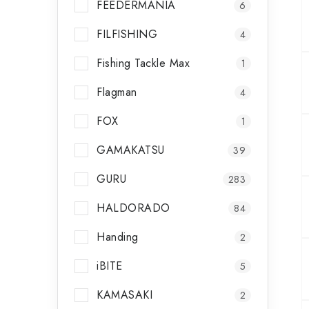
FEEDERMANIA
6
FILFISHING
4
Fishing Tackle Max
1
Flagman
4
FOX
1
GAMAKATSU
39
GURU
283
HALDORADO
84
Handing
2
iBITE
5
KAMASAKI
2