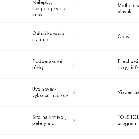
Nálepky,
Method w
sampolepky na
plavák
auto
Odháčkovacie
Olová
matrace
Podberákové
Prechová
rúčky
saky,sieť
Uvolnovač-
Viazač uz
vyberač háčikov
Sito na krmivo ,
TOLSTOL
pelety atd.
program