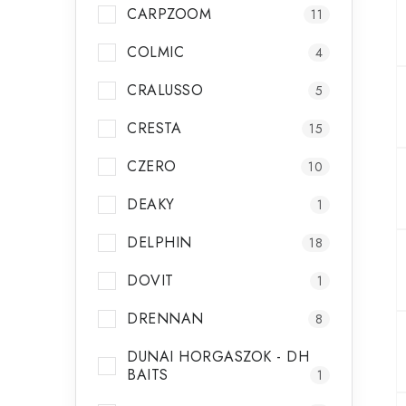
CARPZOOM
11
COLMIC
4
CRALUSSO
5
CRESTA
15
CZERO
10
DEAKY
1
DELPHIN
18
DOVIT
1
DRENNAN
8
DUNAI HORGASZOK - DH
BAITS
1