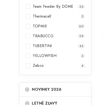
Team Feeder By DÖME
34
Thermacell
5
TOPMIX
60
TRABUCCO
39
TUBERTINI
43
YELLOWFISH
3
Zebco
4
K
Preskočiť
NOVINKY 2026
kategórie
a
t
LETNÉ ZĽAVY