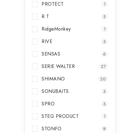
PROTECT
1
R T
5
RidgeMonkey
1
i
RIVE
3
SENSAS
6
SERIE WALTER
27
SHIMANO
20
SONUBAITS
3
SPRO
3
STEG PRODUCT
1
STONFO
t
9