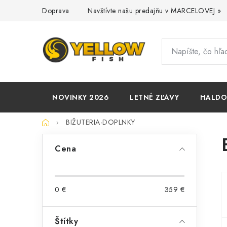
Prejsť
Doprava
Navštívte našu predajňu v MARCELOVEJ »
na
obsah
NOVINKY 2026
LETNÉ ZĽAVY
HALD
Domov
BIŽUTERIA-DOPLNKY
B
Cena
o
č
0
€
359
€
n
ý
Štítky