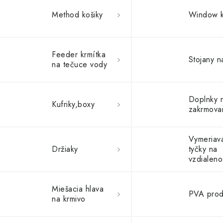
Method košiky
Window k
Feeder krmítka
Stojany n
na tečuce vody
Doplnky 
Kufriky,boxy
zakrmova
Vymeriav
Držiaky
tyčky na
vzdialeno
Miešacia hlava
PVA prod
na krmivo