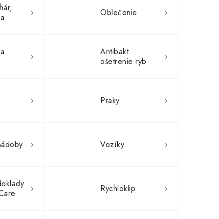
hár,
Oblečenie
ša
na
Antibakt.
ošetrenie ryb
Praky
nádoby
Vozíky
doklady
Rychloklip
 Care