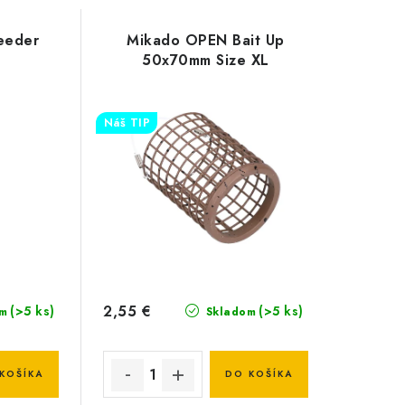
Feeder
Mikado OPEN Bait Up
50x70mm Size XL
Náš TIP
2,55 €
(>5 ks)
(>5 ks)
m
Skladom
KOŠÍKA
DO KOŠÍKA