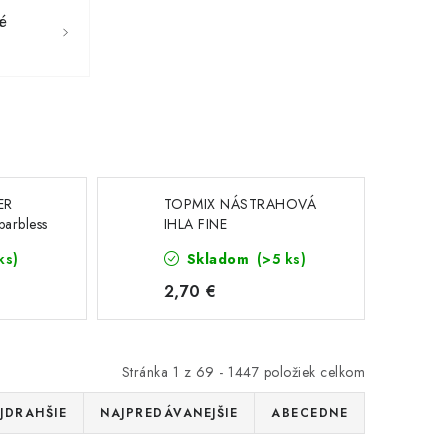
é
ER
TOPMIX NÁSTRAHOVÁ
arbless
IHLA FINE
7mm(nástrahový
ks)
Skladom
(>5 ks)
trň,nástrahovy osteň) -
7MM
2,70 €
Stránka
1
z
69
-
1447
položiek celkom
JDRAHŠIE
NAJPREDÁVANEJŠIE
ABECEDNE