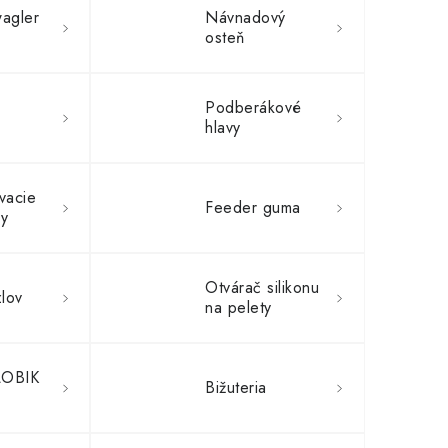
agler
Návnadový
osteň
Podberákové
hlavy
vacie
Feeder guma
ky
Otvárač silikonu
lov
na pelety
OBIK
Bižuteria