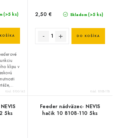
2,50 €
(>5 ks)
(>5 ks)
m
Skladom
KOŠÍKA
DO KOŠÍKA
feederové
funkciu
ho klipu v
eskovú
utnosti
áže,...
Kód:
8100-145
Kód:
8108-118
 NEVIS
Feeder nádväzec- NEVIS
2 5ks
hačik 10 8108-110 5ks