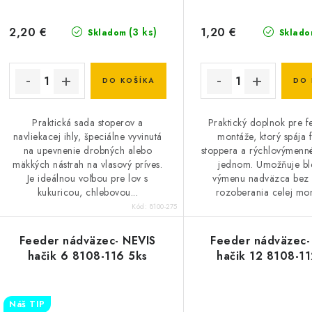
2,20 €
1,20 €
(3 ks)
Skladom
Sklado
DO KOŠÍKA
DO 
Praktická sada stoperov a
Praktický doplnok pre 
navliekacej ihly, špeciálne vyvinutá
montáže, ktorý spája 
na upevnenie drobných alebo
stoppera a rýchlovýmenné
mäkkých nástrah na vlasový príves.
jednom. Umožňuje bl
Je ideálnou voľbou pre lov s
výmenu nadväzca bez n
kukuricou, chlebovou...
rozoberania celej mont
Kód:
8100-275
Feeder nádväzec- NEVIS
Feeder nádväzec-
hačik 6 8108-116 5ks
hačik 12 8108-11
Náš TIP