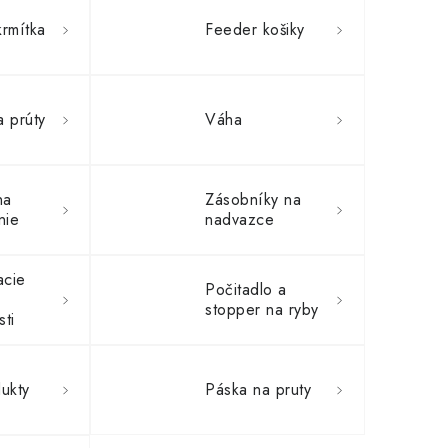
rmítka
Feeder košiky
a prúty
Váha
na
Zásobníky na
nie
nadvazce
acie
Počitadlo a
stopper na ryby
sti
ukty
Páska na pruty