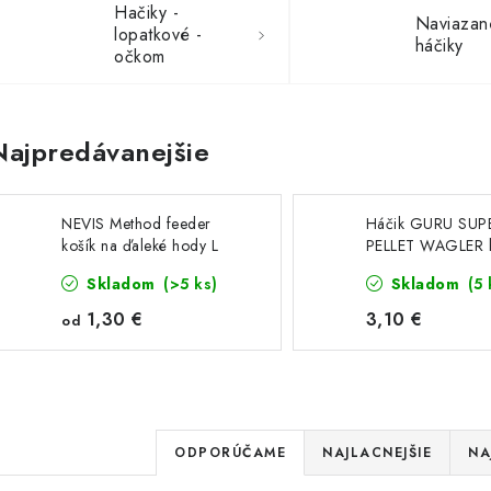
Hačiky -
Naviazan
lopatkové -
háčiky
očkom
Najpredávanejšie
NEVIS Method feeder
Háčik GURU SUP
košík na ďaleké hody L
PELLET WAGLER b
Skladom
(>5 ks)
Skladom
(5 
1,30 €
3,10 €
od
R
ODPORÚČAME
NAJLACNEJŠIE
NA