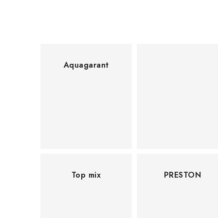
I
S
H
Aquagarant
Top mix
PRESTON