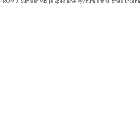
OMIX Summer Mix je špeciálne vyvinutá kŕmna zmes určená p