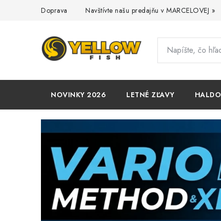
Prejsť
Doprava
Navštívte našu predajňu v MARCELOVEJ »
na
obsah
NOVINKY 2026
LETNÉ ZĽAVY
HALD
V
i
t
a
j