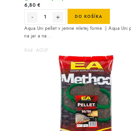
6,80 €
DO KOŠÍKA
Aqua Uni pellet v jemne mletej forme :) Aqua Uni p
na jar a na...
Kód:
AGUF