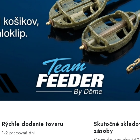
Rýchle dodanie tovaru
Skutočné sklado
zásoby
1-2 pracovné dni
V ponuke viac ako 45