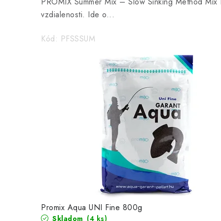
PROMIX Summer Mix – Slow Sinking Method Mix PR
vzdialenosti. Ide o...
Kód:
PFSSSUM
Promix Aqua UNI Fine 800g
Skladom
(4 ks)