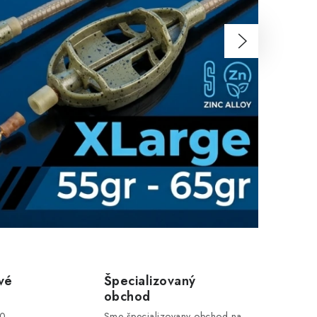
Nasledujúce
vé
Špecializovaný
obchod
00
Sme špecializovany obchod na