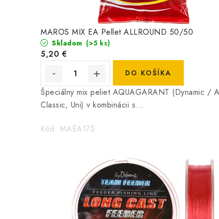
MAROS MIX EA Pellet ALLROUND 50/50
Skladom
(>5 ks)
5,20 €
DO KOŠÍKA
Špeciálny mix peliet AQUAGARANT (Dynamic / All
Classic, Uni) v kombinácii s...
Kód:
MAEA175