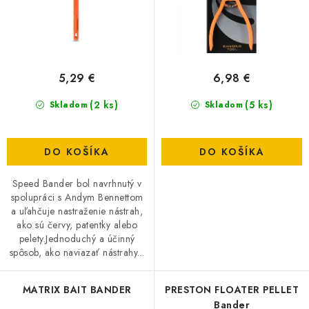
k
d
DOPRAVA
t
u
o
k
VŠEOBECNÉ NARIADENIE O BEZPEČNOSTI
PRODUKTOV (GPSR)
v
t
5,29 €
6,98 €
o
ZNAČKY
(2 ks)
v
(5 ks)
Skladom
Skladom
Doprava
Navštívte našu predajňu v MARCELOVEJ »
DO KOŠÍKA
DO KOŠÍKA
Speed Bander bol navrhnutý v
spolupráci s Andym Bennettom
a uľahčuje nastraženie nástrah,
ako sú červy, patentky alebo
pelety.Jednoduchý a účinný
spôsob, ako naviazať nástrahy...
MATRIX BAIT BANDER
PRESTON FLOATER PELLET
Bander