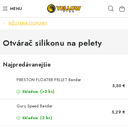
Prejsť
Hľad
na
obsah
BIŽUTERIA-DOPLNKY
NOVINKY 2026
LETNÉ ZĽAVY
Otvárač silikonu na pelety
HALDORADO
Najpredávanejšie
PRÚTY
PRESTON FLOATER PELLET Bander
NAVIJAKY
5,50 €
(>5 ks)
Skladom
ARÓMY
Guru Speed Bander
5,29 €
KRMIVÁ,NÁSTRAHY
(2 ks)
Skladom