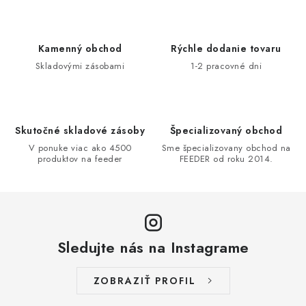
l
á
d
Kamenný obchod
Rýchle dodanie tovaru
a
Skladovými zásobami
1-2 pracovné dni
c
i
e
Skutočné skladové zásoby
Špecializovaný obchod
p
V ponuke viac ako 4500
Sme špecializovany obchod na
r
produktov na feeder
FEEDER od roku 2014.
v
k
y
v
ý
Sledujte nás na Instagrame
p
i
ZOBRAZIŤ PROFIL
s