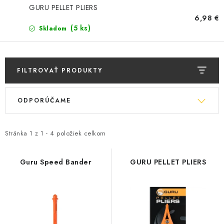
BIŽUTERIA-DOPLNKY
GURU PELLET PLIERS
6,98 €
TAŠKY A PÚZDRA
(5 ks)
Skladom
PRETEKÁRSKE SEDAČKY
FILTROVAŤ PRODUKTY
NA STUDENÚ VODU
V
R
ODPORÚČAME
ý
a
DARČEKOVÝ POUKAZ
p
d
OBCHODNÉ PODMIENKY
i
e
Stránka
1
z
1
-
4
položiek celkom
s
n
MOJA OBJEDNÁVKA
p
i
Guru Speed Bander
GURU PELLET PLIERS
r
e
VRATKY - ODSTÚPENIE OD ZMLUVY - REKLAMACIU
o
p
d
r
KONTAKTY
u
o