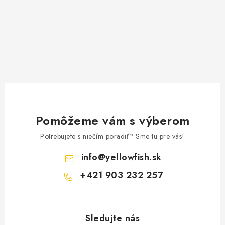
u
Pomôžeme vám s výberom
Potrebujete s niečím poradiť? Sme tu pre vás!
info
@
yellowfish.sk
+421 903 232 257