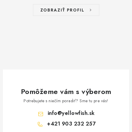
BIŽUTERIA-DOPLNKY
ZOBRAZIŤ PROFIL
TAŠKY A PÚZDRA
PRETEKÁRSKE SEDAČKY
NA STUDENÚ VODU
DARČEKOVÝ POUKAZ
OBCHODNÉ PODMIENKY
Pomôžeme vám s výberom
MOJA OBJEDNÁVKA
Potrebujete s niečím poradiť? Sme tu pre vás!
VRATKY - ODSTÚPENIE OD ZMLUVY - REKLAMACIU
info
@
yellowfish.sk
+421 903 232 257
KONTAKTY