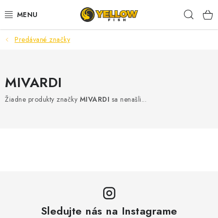
Prejsť
Hľad
na
obsah
Predávané značky
NOVINKY 2026
LETNÉ ZĽAVY
MIVARDI
HALDORADO
Žiadne produkty značky
MIVARDI
sa nenašli...
PRÚTY
NAVIJAKY
ARÓMY
KRMIVÁ,NÁSTRAHY
Sledujte nás na Instagrame