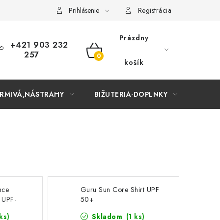
Prihlásenie
Registrácia
Prázdny
+421 903 232
257
NÁKUPNÝ
košík
KOŠÍK
RMIVÁ,NÁSTRAHY
BIŽUTERIA-DOPLNKY
TAŠKY
nce
Guru Sun Core Shirt UPF
 UPF-
50+
ks)
Skladom
(1 ks)