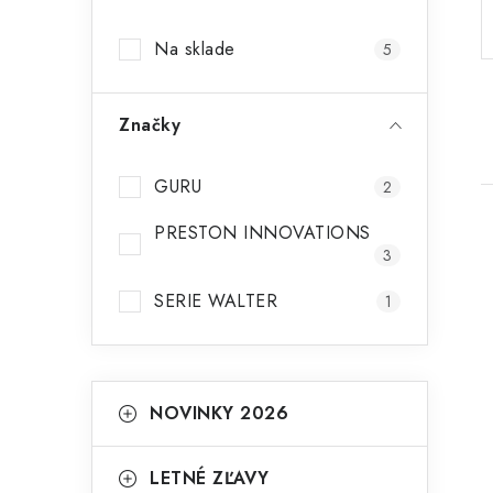
p
Na sklade
5
a
n
Značky
e
l
GURU
2
PRESTON INNOVATIONS
3
SERIE WALTER
1
i
K
Preskočiť
NOVINKY 2026
kategórie
a
t
LETNÉ ZĽAVY