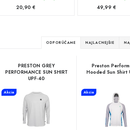
20,90 €
49,99 €
R
ODPORÚČAME
NAJLACNEJŠIE
NA
a
V
d
PRESTON GREY
Preston Perfor
ý
e
PERFORMANCE SUN SHIRT
Hooded Sun Shirt
UPF-40
p
n
Akcia
Akcia
i
s
e
p
p
r