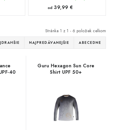
39,99 €
od
Stránka
1
z
1
-
6
položiek celkom
JDRAHŠIE
NAJPREDÁVANEJŠIE
ABECEDNE
mance
Guru Hexagon Sun Core
 UPF-40
Shirt UPF 50+