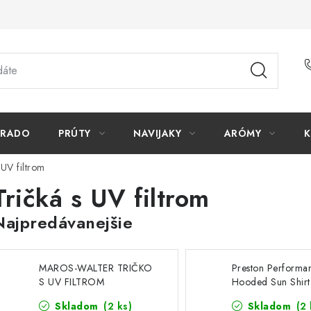
ORADO
PRÚTY
NAVIJAKY
ARÓMY
K
 UV filtrom
Tričká s UV filtrom
Najpredávanejšie
MAROS-WALTER TRIČKO
Preston Performa
S UV FILTROM
Hooded Sun Shirt
40
Skladom
(2 ks)
Skladom
(2 