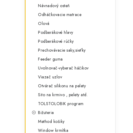
r
Návnadový osteň
Odháčkovacie matrace
Olová
Podberákové hlavy
Podberákové rúčky
Prechovávacie saky,sieťky
Feeder guma
i
Uvolnovač-vyberač háčikov
Viazač uzlov
Otvárač silikonu na pelety
Sito na krmivo , pelety atd.
TOLSTOLOBIK program
Bižuteria
Method košiky
Window krmítka