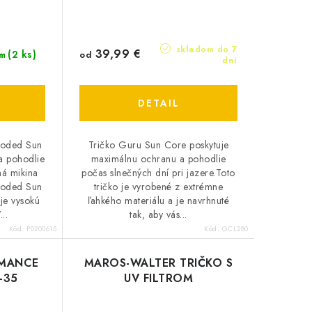
skladom do 7
39,99 €
(2 ks)
od
m
dní
DETAIL
ooded Sun
Tričko Guru Sun Core poskytuje
a pohodlie
maximálnu ochranu a pohodlie
ná mikina
počas slnečných dní pri jazere.Toto
ooded Sun
tričko je vyrobené z extrémne
uje vysokú
ľahkého materiálu a je navrhnuté
..
tak, aby vás...
Kód:
P0200615
Kód:
GCL280
RMANCE
MAROS-WALTER TRIČKO S
-35
UV FILTROM