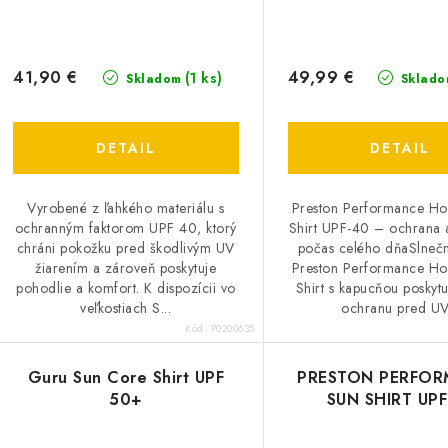
r
o
o
d
d
41,90 €
49,99 €
(1 ks)
Skladom
Sklado
u
u
k
k
DETAIL
DETAIL
t
o
Vyrobené z ľahkého materiálu s
Preston Performance H
o
ochranným faktorom UPF 40, ktorý
Shirt UPF-40 – ochrana 
v
chráni pokožku pred škodlivým UV
počas celého dňaSlneč
v
žiarením a zároveň poskytuje
Preston Performance H
pohodlie a komfort. K dispozícii vo
Shirt s kapucňou poskyt
veľkostiach S...
ochranu pred UV.
Kód:
P0200635
Guru Sun Core Shirt UPF
PRESTON PERFO
50+
SUN SHIRT UPF