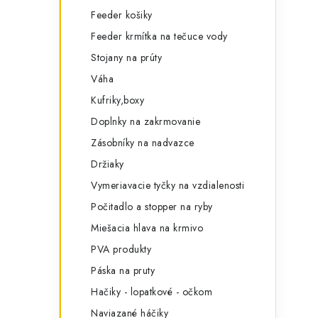
Feeder košiky
Feeder krmítka na tečuce vody
Stojany na prúty
Váha
Kufriky,boxy
Doplnky na zakrmovanie
Zásobníky na nadvazce
Držiaky
Vymeriavacie tyčky na vzdialenosti
Počitadlo a stopper na ryby
Miešacia hlava na krmivo
PVA produkty
Páska na pruty
Hačiky - lopatkové - očkom
Naviazané háčiky