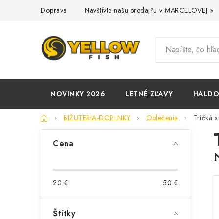
Prejsť
Doprava
Navštívte našu predajňu v MARCELOVEJ »
na
obsah
NOVINKY 2026
LETNÉ ZĽAVY
HALD
Domov
BIŽUTERIA-DOPLNKY
Oblečenie
Tričká s
B
Cena
o
č
20
€
50
€
n
ý
Štítky