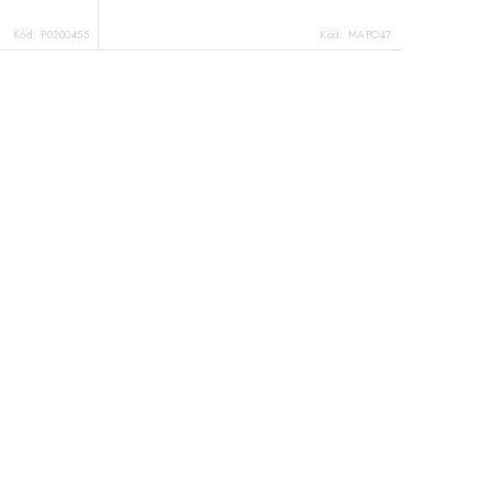
Kód:
P0200455
Kód:
MAPO47