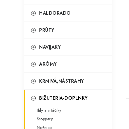
e
g
HALDORADO
ó
r
PRÚTY
i
NAVIJAKY
t
e
ARÓMY
KRMIVÁ,NÁSTRAHY
BIŽUTERIA-DOPLNKY
Ihly a vrtáčiky
Stoppery
Nožnice