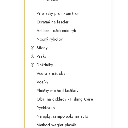
Prípravky proti komárom
Ostatné na feeder
Antibakt. ošetrenie ryb
Nočný rybolov
Silony
l
Praky
Dáždniky
Vedrá a nádoby
Vozíky
Plničky method košikov
i
Obal na doklady - Fishing Care
Rychloklip
Nálepky, sampolepky na auto
Method wagler plavák