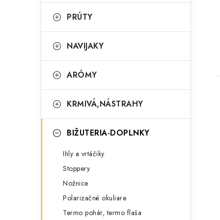
ó
r
PRÚTY
i
NAVIJAKY
e
ARÓMY
KRMIVÁ,NÁSTRAHY
BIŽUTERIA-DOPLNKY
Ihly a vrtáčiky
Stoppery
Nožnice
Polarizačné okuliare
Termo pohár, termo flaša