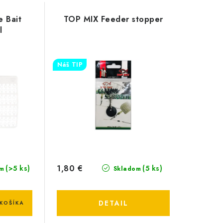
e Bait
TOP MIX Feeder stopper
l
Náš TIP
1,80 €
(>5 ks)
(5 ks)
m
Skladom
DETAIL
KOŠÍKA