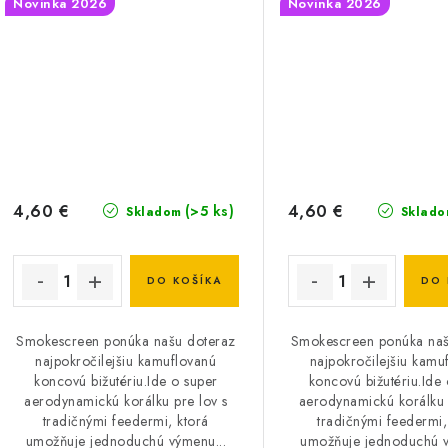
Novinka 2026
Novinka 2026
4,60 €
4,60 €
(>5 ks)
Skladom
Sklado
DO KOŠÍKA
DO 
Smokescreen ponúka našu doteraz
Smokescreen ponúka naš
najpokročilejšiu kamuflovanú
najpokročilejšiu kamu
koncovú bižutériu.Ide o super
koncovú bižutériu.Ide 
aerodynamickú korálku pre lov s
aerodynamickú korálku 
tradičnými feedermi, ktorá
tradičnými feedermi,
umožňuje jednoduchú výmenu...
umožňuje jednoduchú v