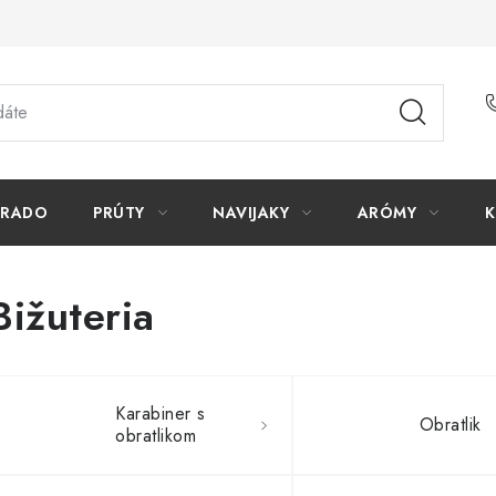
ORADO
PRÚTY
NAVIJAKY
ARÓMY
K
Bižuteria
Karabiner s
Obratlik
obratlikom