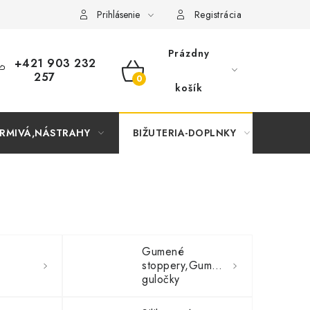
Prihlásenie
Registrácia
Prázdny
+421 903 232
257
NÁKUPNÝ
košík
KOŠÍK
RMIVÁ,NÁSTRAHY
BIŽUTERIA-DOPLNKY
TAŠKY
Gumené
stoppery,Gumené
guločky