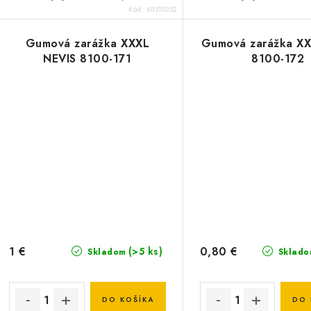
Kód:
K0310352
Gumová zarážka XXXL
Gumová zarážka XX
NEVIS 8100-171
8100-172
1 €
0,80 €
(>5 ks)
Skladom
Sklado
DO KOŠÍKA
DO 