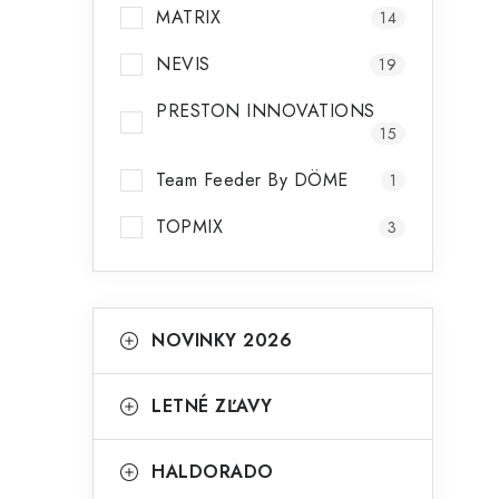
MATRIX
14
NEVIS
19
PRESTON INNOVATIONS
15
i
Team Feeder By DÖME
1
TOPMIX
3
K
Preskočiť
NOVINKY 2026
kategórie
a
t
LETNÉ ZĽAVY
e
g
HALDORADO
t