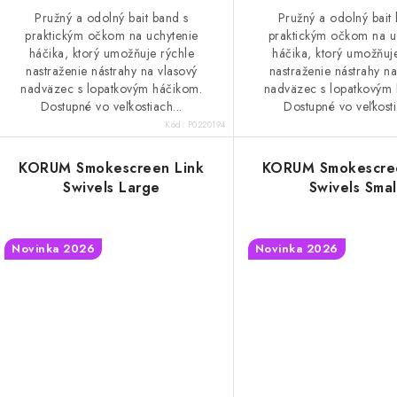
t
o
Pružný a odolný bait band s
Pružný a odolný bait
o
praktickým očkom na uchytenie
praktickým očkom na u
v
háčika, ktorý umožňuje rýchle
háčika, ktorý umožňuj
v
nastraženie nástrahy na vlasový
nastraženie nástrahy na
nadväzec s lopatkovým háčikom.
nadväzec s lopatkovým
Dostupné vo veľkostiach...
Dostupné vo veľkosti
Kód:
P0220194
KORUM Smokescreen Link
KORUM Smokescree
Swivels Large
Swivels Smal
Novinka 2026
Novinka 2026