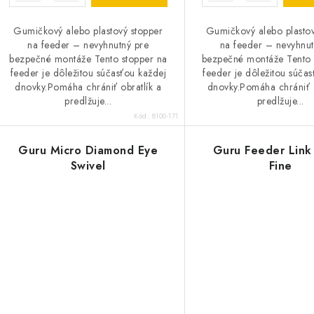
Gumičkový alebo plastový stopper
Gumičkový alebo plastov
na feeder – nevyhnutný pre
na feeder – nevyhnut
bezpečné montáže Tento stopper na
bezpečné montáže Tento 
feeder je dôležitou súčasťou každej
feeder je dôležitou súča
dnovky.Pomáha chrániť obratlík a
dnovky.Pomáha chrániť o
predlžuje...
predlžuje...
Kód:
8100-171
Guru Micro Diamond Eye
Guru Feeder Link
Swivel
Fine