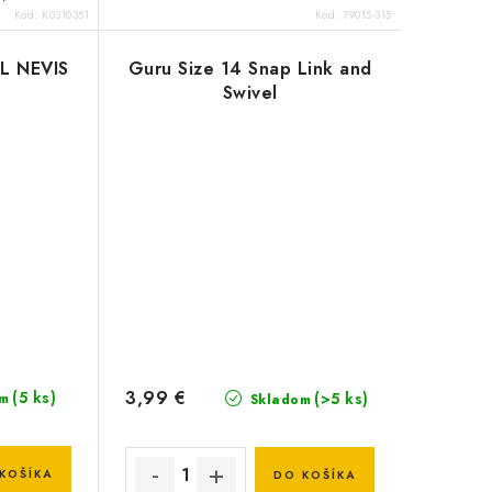
Kód:
K0310351
Kód:
79015-315
L NEVIS
Guru Size 14 Snap Link and
Swivel
3,99 €
(5 ks)
(>5 ks)
m
Skladom
KOŠÍKA
DO KOŠÍKA