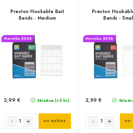
V
d
Preston Hookable Bait
Preston Hookabl
ý
e
Bands - Medium
Bands - Smal
p
n
Novinka 2026
Novinka 2026
i
s
e
p
p
r
r
o
o
d
d
2,99 €
2,99 €
(>5 ks)
Skladom
Sklado
u
u
k
k
DO KOŠÍKA
DO 