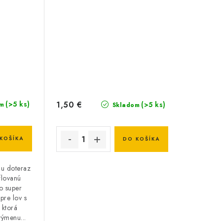
1,50 €
(>5 ks)
(>5 ks)
m
Skladom
KOŠÍKA
DO KOŠÍKA
u doteraz
flovanú
o super
pre lov s
 ktorá
ýmenu...