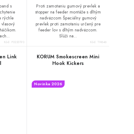
 band s
Proti zamotaniu gumový prevlek a
chytenie
stopper na feeder montáže s dlhým
e rýchle
nadväzcom Špeciálny gumový
 vlasový
prevlek proti zamotaniu určený pre
 háčikom.
feeder lov s dlhým nadväzcom.
ach...
Slúži na...
Kód:
P0220193
Kód:
TM646
n Link
KORUM Smokescreen Mini
l
Hook Kickers
Novinka 2026