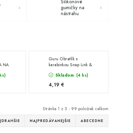
Silikonové
é
gumičky na
nástrahu
Guru Obratlík s
A NA
karabinkou Snap Link &
-253
Swivel vel.11 10ks
ks)
Skladom
(4 ks)
4,19 €
Stránka
1
z
5
-
99
položiek celkom
JDRAHŠIE
NAJPREDÁVANEJŠIE
ABECEDNE