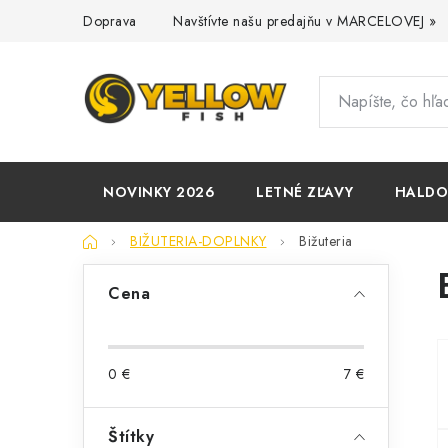
Prejsť
Doprava
Navštívte našu predajňu v MARCELOVEJ »
na
obsah
NOVINKY 2026
LETNÉ ZĽAVY
HALD
Domov
BIŽUTERIA-DOPLNKY
Bižuteria
B
Cena
o
č
0
€
7
€
n
ý
Štítky