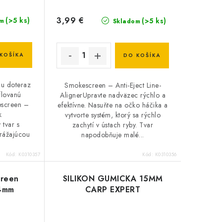
3,99 €
(>5 ks)
(>5 ks)
m
Skladom
KOŠÍKA
DO KOŠÍKA
u doteraz
Smokescreen – Anti-Eject Line-
flovanú
AlignerUpravte nadväzec rýchlo a
escreen –
efektívne. Nasuňte na očko háčika a
k
vytvorte systém, ktorý sa rýchlo
tvar s
zachytí v ústach ryby. Tvar
rážajúcou
napodobňuje malé...
Kód:
K0310357
Kód:
K0310356
reen
SILIKON GUMICKA 15MM
 4mm
CARP EXPERT