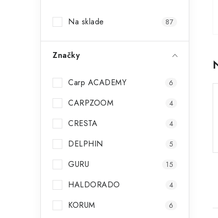
p
Na sklade
87
a
n
Značky
e
l
Carp ACADEMY
6
CARPZOOM
4
CRESTA
4
DELPHIN
5
GURU
15
HALDORADO
4
KORUM
6