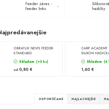
Feeder záves -
Silikonov
feeder links
hadičky
Najpredávanejšie
OBRATLIK NEVIS FEEDER
CARP ACADEMY
STANDARD
SILIKON HADICK
HÁČIK 1MM 8100
Skladom
(>5 ks)
Skladom
(4 
0,80 €
1,60 €
od
R
ODPORÚČAME
NAJLACNEJŠIE
NA
a