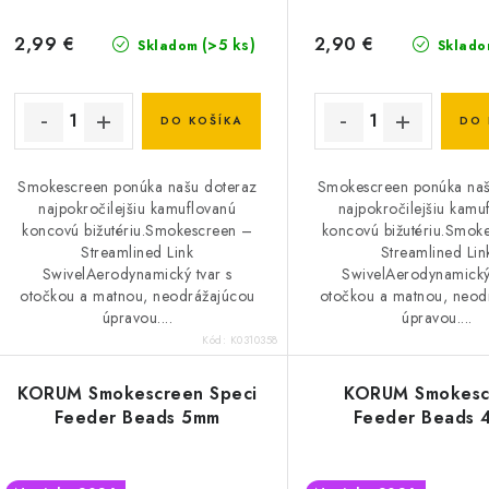
2,99 €
2,90 €
(>5 ks)
Skladom
Sklado
DO KOŠÍKA
DO 
Smokescreen ponúka našu doteraz
Smokescreen ponúka naš
najpokročilejšiu kamuflovanú
najpokročilejšiu kamu
koncovú bižutériu.Smokescreen –
koncovú bižutériu.Smok
Streamlined Link
Streamlined Lin
SwivelAerodynamický tvar s
SwivelAerodynamický 
otočkou a matnou, neodrážajúcou
otočkou a matnou, neod
úpravou....
úpravou....
Kód:
K0310358
KORUM Smokescreen Speci
KORUM Smokesc
Feeder Beads 5mm
Feeder Beads