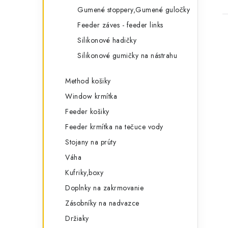
Gumené stoppery,Gumené guločky
Feeder záves - feeder links
Silikonové hadičky
Silikonové gumičky na nástrahu
Method košiky
Window krmítka
Feeder košiky
Feeder krmítka na tečuce vody
Stojany na prúty
Váha
Kufriky,boxy
Doplnky na zakrmovanie
Zásobníky na nadvazce
Držiaky