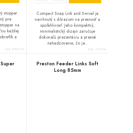
ý stopper
Compact Snap Link and Swivel je
ný pre
navrhnutý s dôrazom na presnosť a
stopper na
spoľahlivosť. Jeho kompaktný,
sťou každej
minimalistický dizajn zaručuje
bratlík a
dokonalú prezentáciu a presné
nahadzovanie, čo je...
Kód:
8100-172
Kód:
GSLS14
 Super
Preston Feeder Links Soft
Long 85mm