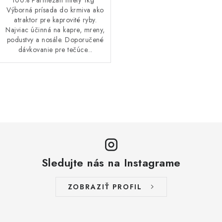
100% Parmezán mletý 1kg
Výborná prísada do krmiva ako
DOPRAVA
atraktor pre kaprovité ryby.
Najviac účinná na kapre, mreny,
VŠEOBECNÉ NARIADENIE O BEZPEČNOSTI
podustvy a nosále. Doporučené
PRODUKTOV (GPSR)
dávkovanie pre tečúce...
ZNAČKY
O
Doprava
Navštívte našu predajňu v MARCELOVEJ »
v
l
á
d
a
Sledujte nás na Instagrame
c
i
ZOBRAZIŤ PROFIL
e
p
r