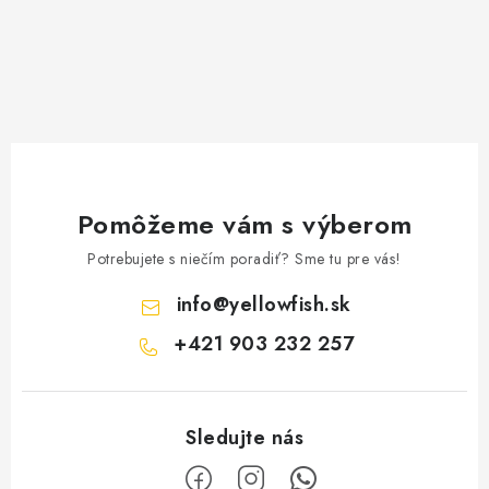
v
k
y
v
ý
p
i
Pomôžeme vám s výberom
s
u
Potrebujete s niečím poradiť? Sme tu pre vás!
info
@
yellowfish.sk
+421 903 232 257