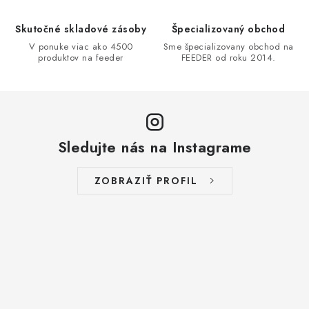
e
Skutočné skladové zásoby
Špecializovaný obchod
p
V ponuke viac ako 4500
Sme špecializovany obchod na
r
produktov na feeder
FEEDER od roku 2014.
v
k
y
v
ý
Sledujte nás na Instagrame
p
i
ZOBRAZIŤ PROFIL
s
u