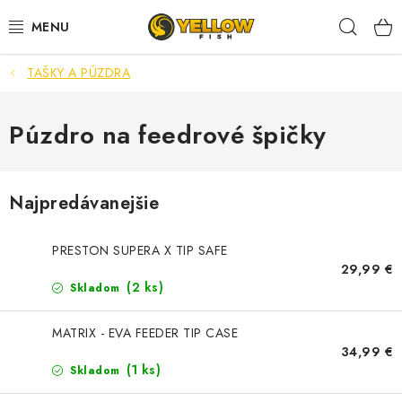
Prejsť
Hľad
na
obsah
TAŠKY A PÚZDRA
NOVINKY 2026
LETNÉ ZĽAVY
Púzdro na feedrové špičky
HALDORADO
Najpredávanejšie
PRÚTY
PRESTON SUPERA X TIP SAFE
NAVIJAKY
29,99 €
(2 ks)
Skladom
ARÓMY
MATRIX - EVA FEEDER TIP CASE
34,99 €
KRMIVÁ,NÁSTRAHY
(1 ks)
Skladom