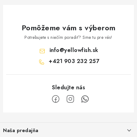
Pomôžeme vám s výberom
Potrebujete s niečím poradiť? Sme tu pre vás!
info
@
yellowfish.sk
+421 903 232 257
Z
á
Naša predajňa
p