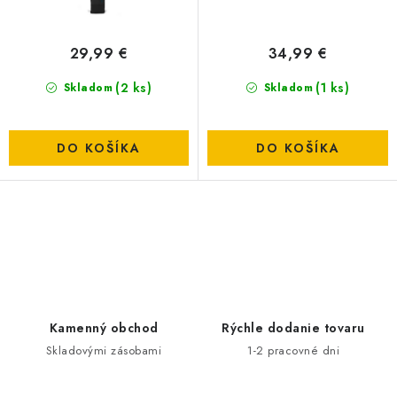
o
k
DOPRAVA
v
t
29,99 €
34,99 €
o
VŠEOBECNÉ NARIADENIE O BEZPEČNOSTI
PRODUKTOV (GPSR)
(2 ks)
v
(1 ks)
Skladom
Skladom
ZNAČKY
DO KOŠÍKA
DO KOŠÍKA
Doprava
Navštívte našu predajňu v MARCELOVEJ »
O
v
l
á
d
Kamenný obchod
Rýchle dodanie tovaru
a
Skladovými zásobami
1-2 pracovné dni
c
i