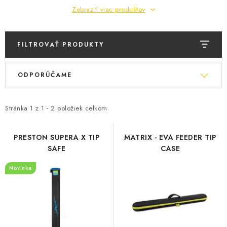
BIŽUTERIA-DOPLNKY
Zobraziť viac produktov
TAŠKY A PÚZDRA
FILTROVAŤ PRODUKTY
PRETEKÁRSKE SEDAČKY
V
R
ODPORÚČAME
ý
a
NA STUDENÚ VODU
p
d
DARČEKOVÝ POUKAZ
i
e
Stránka
1
z
1
-
2
položiek celkom
s
n
OBCHODNÉ PODMIENKY
p
i
PRESTON SUPERA X TIP
MATRIX - EVA FEEDER TIP
SAFE
CASE
r
e
MOJA OBJEDNÁVKA
o
p
Novinka
d
r
VRATKY - ODSTÚPENIE OD ZMLUVY - REKLAMACIU
u
o
k
d
KONTAKTY
t
u