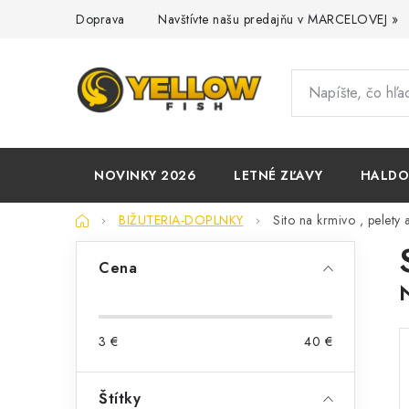
Prejsť
Doprava
Navštívte našu predajňu v MARCELOVEJ »
na
obsah
NOVINKY 2026
LETNÉ ZĽAVY
HALD
Domov
BIŽUTERIA-DOPLNKY
Sito na krmivo , pelety 
B
Cena
o
č
3
€
40
€
n
ý
Štítky