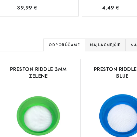
39,99 €
4,49 €
R
ODPORÚČAME
NAJLACNEJŠIE
NA
a
V
d
PRESTON RIDDLE 3MM
PRESTON RIDDL
ý
e
ZELENE
BLUE
p
n
i
s
e
p
p
r