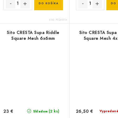
DO KOŠÍKA
DO 
Kód:
P0260014
Sito CRESTA Supa Riddle
Sito CRESTA Supa
Square Mesh 6x6mm
Square Mesh 4
23 €
26,50 €
(2 ks)
Vypredan
Skladom