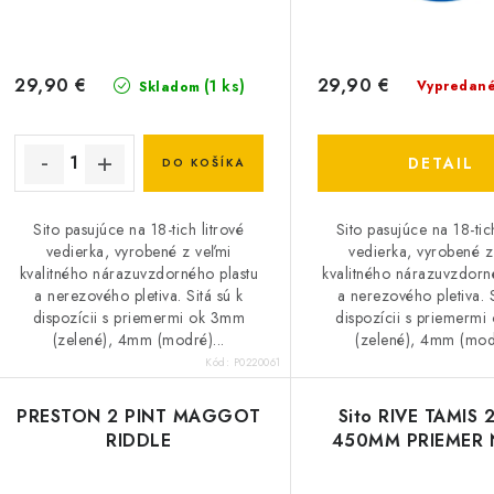
r
o
o
d
d
29,90 €
29,90 €
(1 ks)
Vypredan
Skladom
u
u
k
k
DETAIL
DO KOŠÍKA
t
o
Sito pasujúce na 18-tich litrové
Sito pasujúce na 18-tic
o
vedierka, vyrobené z veľmi
vedierka, vyrobené z
v
kvalitného nárazuvzdorného plastu
kvalitného nárazuvzdorn
v
a nerezového pletiva. Sitá sú k
a nerezového pletiva. S
dispozícii s priemermi ok 3mm
dispozícii s priemerm
(zelené), 4mm (modré)...
(zelené), 4mm (modr
Kód:
P0220061
PRESTON 2 PINT MAGGOT
Sito RIVE TAMIS
RIDDLE
450MM PRIEMER 