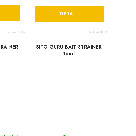
DETAIL
Kód:
6403-108
Kód:
6403-107
TRAINER
SITO GURU BAIT STRAINER
1pint