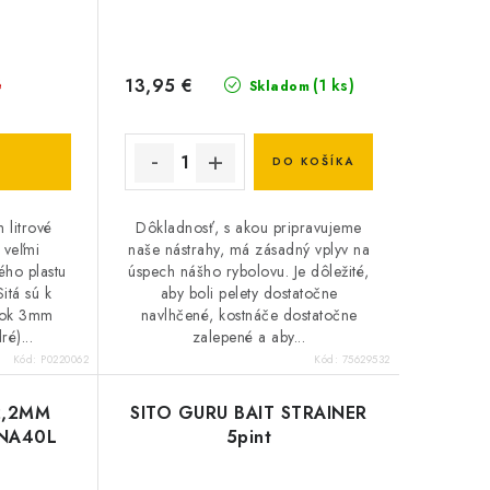
13,95 €
(1 ks)
é
Skladom
DO KOŠÍKA
h litrové
Dôkladnosť, s akou pripravujeme
 veľmi
naše nástrahy, má zásadný vplyv na
ého plastu
úspech nášho rybolovu. Je dôležité,
itá sú k
aby boli pelety dostatočne
i ok 3mm
navlhčené, kostnáče dostatočne
é)...
zalepené a aby...
Kód:
P0220062
Kód:
75629532
 2,2MM
SITO GURU BAIT STRAINER
NA40L
5pint