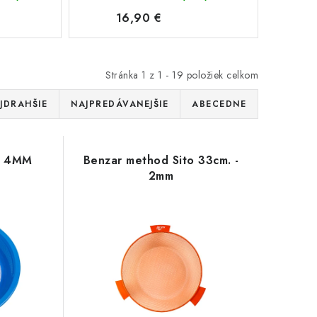
16,90 €
Stránka
1
z
1
-
19
položiek celkom
JDRAHŠIE
NAJPREDÁVANEJŠIE
ABECEDNE
E 4MM
Benzar method Sito 33cm. -
2mm