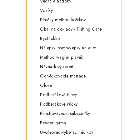
Vedrá a nádoby
Vozíky
Plničky method košikov
Obal na doklady - Fishing Care
Rychloklip
Nálepky, sampolepky na auto
Method wagler plavák
Návnadový osteň
Odháčkovacie matrace
Olová
Podberákové hlavy
Podberákové rúčky
Prechovávacie saky,sieťky
Feeder guma
Uvolnovač-vyberač háčikov