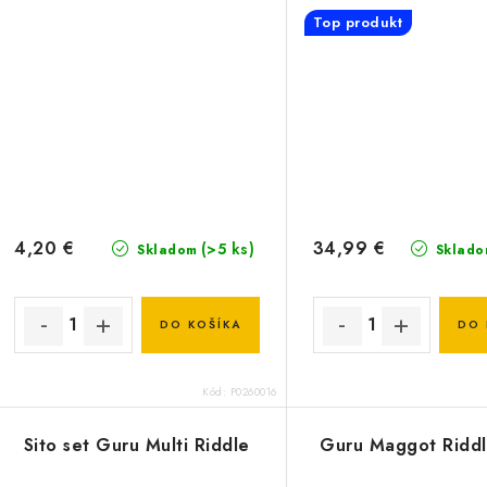
Top produkt
4,20 €
34,99 €
(>5 ks)
Skladom
Sklado
DO KOŠÍKA
DO 
Kód:
P0260016
Sito set Guru Multi Riddle
Guru Maggot Riddl