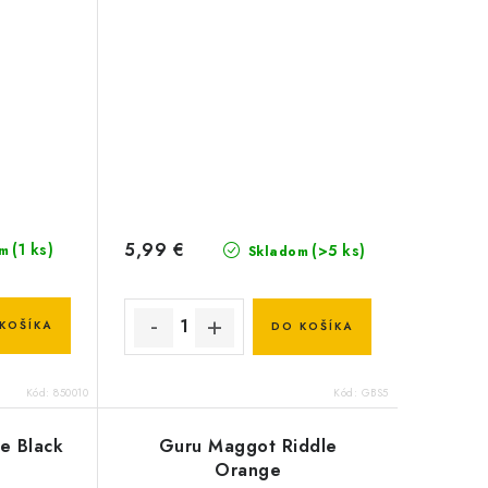
5,99 €
(1 ks)
(>5 ks)
m
Skladom
KOŠÍKA
DO KOŠÍKA
Kód:
850010
Kód:
GBS5
e Black
Guru Maggot Riddle
Orange