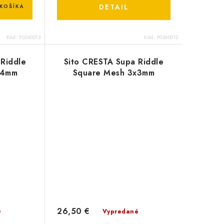
DETAIL
KOŠÍKA
Kód:
P0260013
Kód:
P0260012
 Riddle
Sito CRESTA Supa Riddle
x4mm
Square Mesh 3x3mm
26,50 €
é
Vypredané