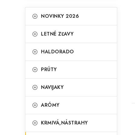
K
Preskočiť
NOVINKY 2026
kategórie
a
t
LETNÉ ZĽAVY
e
g
t
HALDORADO
ó
r
PRÚTY
i
NAVIJAKY
e
ARÓMY
KRMIVÁ,NÁSTRAHY