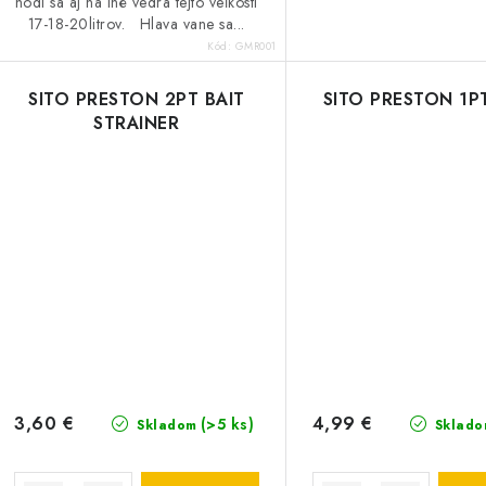
hodí sa aj na iné vedrá tejto veľkosti
17-18-20litrov. Hlava vane sa...
Kód:
GMR001
SITO PRESTON 2PT BAIT
SITO PRESTON 1PT
STRAINER
3,60 €
4,99 €
(>5 ks)
Skladom
Sklado