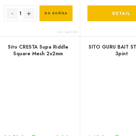
DETAIL
DO KOŠÍKA
Kód:
6403-109
Sito CRESTA Supa Riddle
SITO GURU BAIT S
Square Mesh 2x2mm
3pint