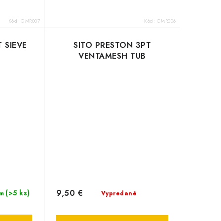
Kód:
GMR007
Kód:
GMR006
 SIEVE
SITO PRESTON 3PT
VENTAMESH TUB
9,50 €
(>5 ks)
Vypredané
m