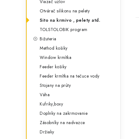
Viazač uzlov
Otvárač silikonu na pelety
Sito na krmivo , pelety atd.
TOLSTOLOBIK program
Bižuteria
Method košiky
Window krmítka
Feeder košiky
Feeder krmítka na tečuce vody
Stojany na prúty
Váha
Kufriky,boxy
Doplnky na zakrmovanie
Zásobníky na nadvazce
Držiaky