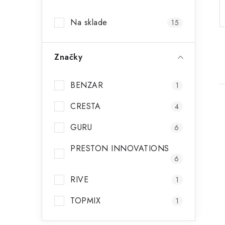
p
Na sklade
15
a
n
Značky
e
l
BENZAR
1
CRESTA
4
GURU
6
PRESTON INNOVATIONS
i
6
RIVE
1
TOPMIX
1