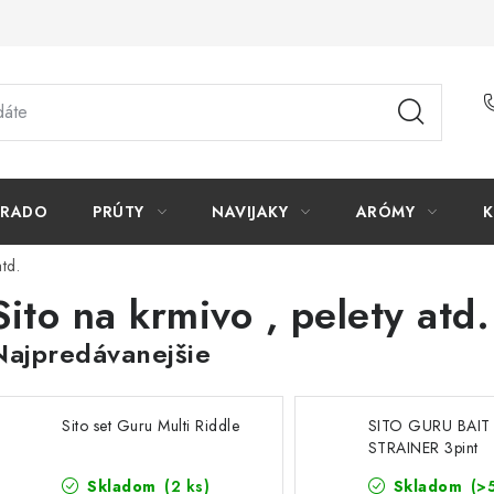
ORADO
PRÚTY
NAVIJAKY
ARÓMY
K
atd.
Sito na krmivo , pelety atd.
Najpredávanejšie
Sito set Guru Multi Riddle
SITO GURU BAIT
STRAINER 3pint
Skladom
(2 ks)
Skladom
(>