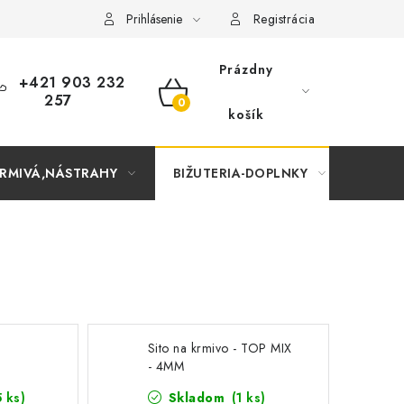
Prihlásenie
Registrácia
Prázdny
+421 903 232
257
NÁKUPNÝ
košík
KOŠÍK
RMIVÁ,NÁSTRAHY
BIŽUTERIA-DOPLNKY
TAŠKY
Sito na krmivo - TOP MIX
- 4MM
5 ks)
Skladom
(1 ks)