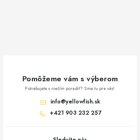
v
ý
p
i
s
u
Pomôžeme vám s výberom
Potrebujete s niečím poradiť? Sme tu pre vás!
info
@
yellowfish.sk
+421 903 232 257