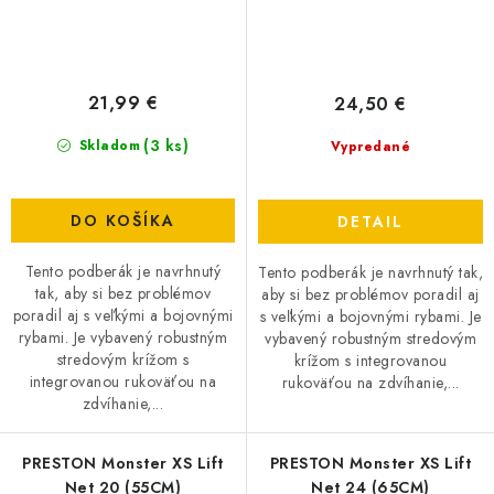
21,99 €
24,50 €
(3 ks)
Skladom
Vypredané
DO KOŠÍKA
DETAIL
Tento podberák je navrhnutý
Tento podberák je navrhnutý tak,
tak, aby si bez problémov
aby si bez problémov poradil aj
poradil aj s veľkými a bojovnými
s veľkými a bojovnými rybami. Je
rybami. Je vybavený robustným
vybavený robustným stredovým
stredovým krížom s
krížom s integrovanou
integrovanou rukoväťou na
rukoväťou na zdvíhanie,...
zdvíhanie,...
PRESTON Monster XS Lift
PRESTON Monster XS Lift
Net 20 (55CM)
Net 24 (65CM)