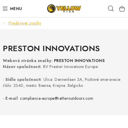
Prejsť
Hľad
na
obsah
Predávané značky
NOVINKY 2026
LETNÉ ZĽAVY
PRESTON INNOVATIONS
HALDORADO
Webová stránka značky:
PRESTON INNOVATIONS
Názov spoločnosti
:
BV Preston Innovations Europe
PRÚTY
-
Sídlo spoločnosti
: Ulica: Dennenlaan 3A, Poštové smerovacie
NAVIJAKY
číslo: 2340, mesto: Beerse, Krajina: Belgicko
-
E-mail
:
compliance-europe@ratheroutdoors.com
ARÓMY
KRMIVÁ,NÁSTRAHY