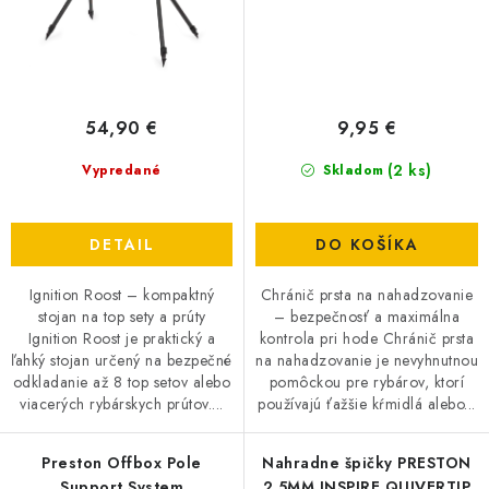
54,90 €
9,95 €
(2 ks)
Vypredané
Skladom
DETAIL
DO KOŠÍKA
Ignition Roost – kompaktný
Chránič prsta na nahadzovanie
stojan na top sety a prúty
– bezpečnosť a maximálna
Ignition Roost je praktický a
kontrola pri hode Chránič prsta
ľahký stojan určený na bezpečné
na nahadzovanie je nevyhnutnou
odkladanie až 8 top setov alebo
pomôckou pre rybárov, ktorí
viacerých rybárskych prútov....
používajú ťažšie kŕmidlá alebo...
Preston Offbox Pole
Nahradne špičky PRESTON
Support System
2,5MM INSPIRE QUIVERTIP