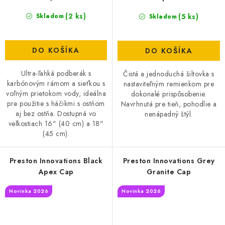
(2 ks)
(5 ks)
Skladom
Skladom
DO KOŠÍKA
DO KOŠÍKA
Ultra-ľahká podberák s
Čistá a jednoduchá šiltovka s
karbónovým rámom a sieťkou s
nastaviteľným remienkom pre
voľným prietokom vody, ideálna
dokonalé prispôsobenie.
pre použitie s háčikmi s ostňom
Navrhnutá pre tieň, pohodlie a
aj bez ostňa. Dostupná vo
nenápadný štýl.
veľkostiach 16" (40 cm) a 18"
(45 cm).
Preston Innovations Black
Preston Innovations Grey
Apex Cap
Granite Cap
Novinka 2026
Novinka 2026