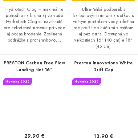
Hydrotech Clog – maximálne
Ultra-ľahká podberák s
pohodlie na brehu aj vo vode
karbónovým rámom a sieťkou s
Hydrotech Clog sú navrhnuté
voľným prietokom vody, ideálna
pre celodenné nosenie pri vode
pre použitie s háčikmi s ostňom
aj počas brodenia. Zosilnená
aj bez ostňa. Dostupná vo
podrážka s protišmykovou...
veľkostiach 16" (40 cm) a 18"
(45 cm).
PRESTON Carbon Free Flow
Preston Innovations White
Landing Net 16"
Drift Cap
Novinka 2026
Novinka 2026
29,90 €
13,90 €