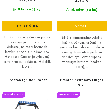
109,90 €
2,95 €
o
DOPRAVA
(3 ks)
v
(>5 ks)
Skladom
Skladom
VŠEOBECNÉ NARIADENIE O BEZPEČNOSTI
PRODUKTOV (GPSR)
DO KOŠÍKA
DETAIL
ZNAČKY
Udržať nástrahy čerstvé počas
Silný a mimoriadne odolný
rybolovu je mimoriadne
háčik s očkom, určený na
dôležité, najmä v horúcich
viazanie bezuzlového uzla a
Doprava
Navštívte našu predajňu v MARCELOVEJ »
letných dňoch. Chladiaci box
vlasových montáží pri love
Hardcase Cooler je vybavený
väčších rýb. Vyznačuje sa
extra hrubou izoláciou Holofill,
zahnutým hrotom (beaked
ktorá...
point),...
Preston Ignition Roost
Preston Extremity Finger
Stall
Novinka 2026
Novinka 2026