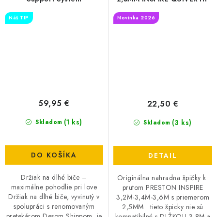
Náš TIP
Novinka 2026
59,95 €
22,50 €
(1 ks)
(3 ks)
Skladom
Skladom
DO KOŠÍKA
DETAIL
Držiak na dlhé biče –
Originálna nahradna špičky k
maximálne pohodlie pri love
prutom PRESTON INSPIRE
Držiak na dlhé biče, vyvinutý v
3,2M-3,4M-3,6M s priemerom
spolupráci s renomovaným
2,5MM tieto špicky nie sú
pretekárom Desom Shippom, je
kompatibilné s DLŽKOU 3,8M a