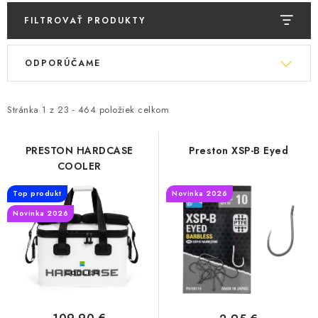
BIŽUTERIA-DOPLNKY
FILTROVAŤ PRODUKTY
TAŠKY A PÚZDRA
V
R
ODPORÚČAME
ý
a
PRETEKÁRSKE SEDAČKY
p
d
i
e
Stránka
1
z
23
-
464
položiek celkom
NA STUDENÚ VODU
s
n
p
i
DARČEKOVÝ POUKAZ
PRESTON HARDCASE
Preston XSP-B Eyed
COOLER
r
e
OBCHODNÉ PODMIENKY
o
p
Top produkt
Novinka 2026
d
r
Novinka 2026
MOJA OBJEDNÁVKA
u
o
k
d
VRATKY - ODSTÚPENIE OD ZMLUVY - REKLAMACIU
t
u
o
k
KONTAKTY
v
t