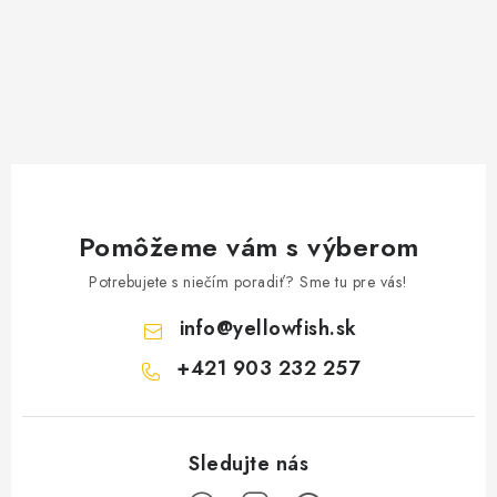
r
v
k
y
v
ý
p
i
Pomôžeme vám s výberom
s
u
Potrebujete s niečím poradiť? Sme tu pre vás!
info
@
yellowfish.sk
+421 903 232 257