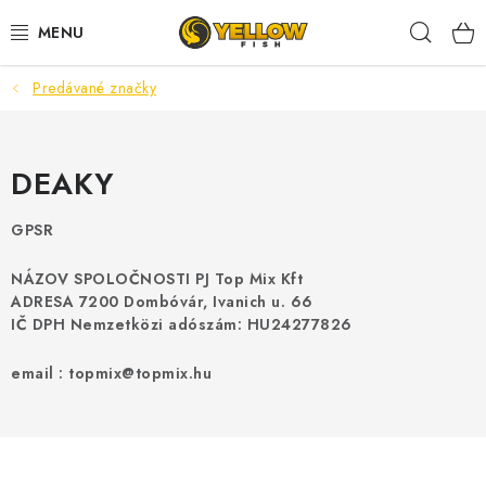
Prejsť
Hľad
na
obsah
Predávané značky
NOVINKY 2026
LETNÉ ZĽAVY
DEAKY
HALDORADO
GPSR
PRÚTY
NÁZOV SPOLOČNOSTI PJ Top Mix Kft
ADRESA 7200 Dombóvár, Ivanich u. 66
NAVIJAKY
IČ DPH Nemzetközi adószám: HU24277826
email : topmix@topmix.hu
ARÓMY
KRMIVÁ,NÁSTRAHY