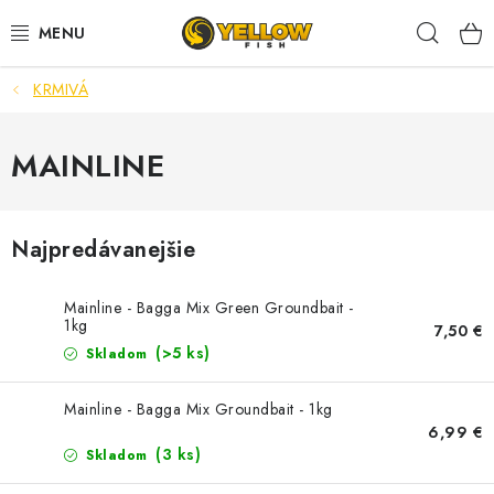
Prejsť
Hľad
na
obsah
KRMIVÁ
NOVINKY 2026
LETNÉ ZĽAVY
MAINLINE
HALDORADO
Najpredávanejšie
PRÚTY
Mainline - Bagga Mix Green Groundbait -
NAVIJAKY
1kg
7,50 €
(>5 ks)
Skladom
ARÓMY
Mainline - Bagga Mix Groundbait - 1kg
6,99 €
KRMIVÁ,NÁSTRAHY
(3 ks)
Skladom