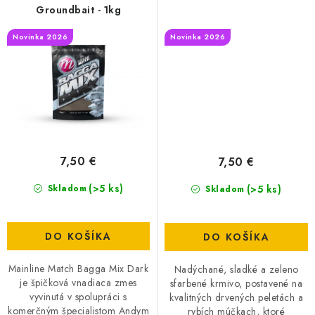
Groundbait - 1kg
Novinka 2026
Novinka 2026
7,50 €
7,50 €
(>5 ks)
(>5 ks)
Skladom
Skladom
DO KOŠÍKA
DO KOŠÍKA
Mainline Match Bagga Mix Dark
Nadýchané, sladké a zeleno
je špičková vnadiaca zmes
sfarbené krmivo, postavené na
vyvinutá v spolupráci s
kvalitných drvených peletách a
komerčným špecialistom Andym
rybích múčkach, ktoré