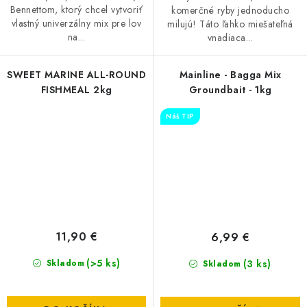
Bennettom, ktorý chcel vytvoriť
komerčné ryby jednoducho
vlastný univerzálny mix pre lov
milujú! Táto ľahko miešateľná
na...
vnadiaca...
SWEET MARINE ALL-ROUND
Mainline - Bagga Mix
FISHMEAL 2kg
Groundbait - 1kg
Náš TIP
11,90 €
6,99 €
(>5 ks)
(3 ks)
Skladom
Skladom