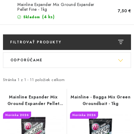
BIŽUTERIA-DOPLNKY
Mainline Expander Mix Ground Expander
Pellet Fine - 1kg
7,50 €
TAŠKY A PÚZDRA
(4 ks)
Skladom
PRETEKÁRSKE SEDAČKY
FILTROVAŤ PRODUKTY
NA STUDENÚ VODU
V
R
ODPORÚČAME
ý
a
DARČEKOVÝ POUKAZ
p
d
OBCHODNÉ PODMIENKY
i
e
Stránka
1
z
1
-
11
položiek celkom
s
n
MOJA OBJEDNÁVKA
p
i
Mainline Expander Mix
Mainline - Bagga Mix Green
Ground Expander Pellet
Groundbait - 1kg
r
e
VRATKY - ODSTÚPENIE OD ZMLUVY - REKLAMACIU
Fine - 1kg
o
p
Novinka 2026
Novinka 2026
d
r
KONTAKTY
u
o