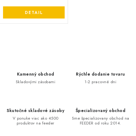
DETAIL
O
v
l
á
d
Kamenný obchod
Rýchle dodanie tovaru
a
Skladovými zásobami
1-2 pracovné dni
c
i
e
Skutočné skladové zásoby
Špecializovaný obchod
p
V ponuke viac ako 4500
Sme špecializovany obchod na
r
produktov na feeder
FEEDER od roku 2014.
v