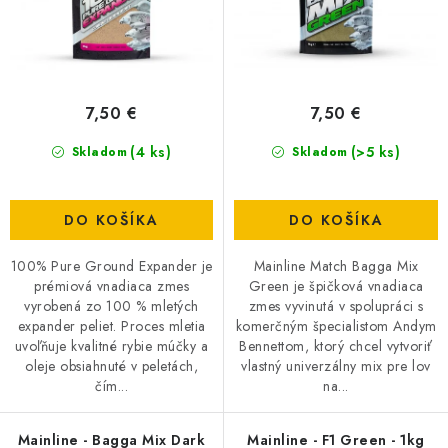
k
d
DOPRAVA
t
u
o
k
VŠEOBECNÉ NARIADENIE O BEZPEČNOSTI
PRODUKTOV (GPSR)
v
t
7,50 €
7,50 €
o
ZNAČKY
(4 ks)
v
(>5 ks)
Skladom
Skladom
Doprava
Navštívte našu predajňu v MARCELOVEJ »
DO KOŠÍKA
DO KOŠÍKA
100% Pure Ground Expander je
Mainline Match Bagga Mix
prémiová vnadiaca zmes
Green je špičková vnadiaca
vyrobená zo 100 % mletých
zmes vyvinutá v spolupráci s
expander peliet. Proces mletia
komerčným špecialistom Andym
uvoľňuje kvalitné rybie múčky a
Bennettom, ktorý chcel vytvoriť
oleje obsiahnuté v peletách,
vlastný univerzálny mix pre lov
čím...
na...
Mainline - Bagga Mix Dark
Mainline - F1 Green - 1kg