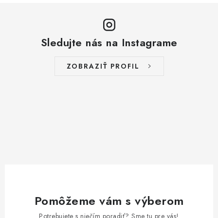
k
y
v
ý
Sledujte nás na Instagrame
p
i
ZOBRAZIŤ PROFIL
s
u
Pomôžeme vám s výberom
Potrebujete s niečím poradiť? Sme tu pre vás!