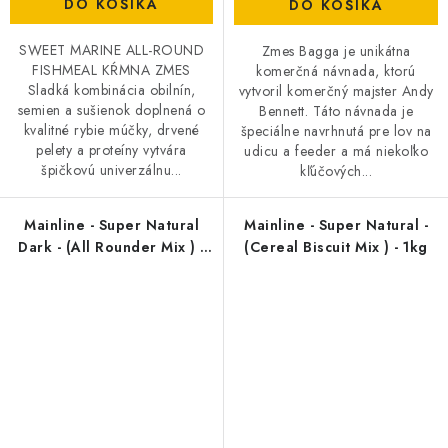
DO KOŠÍKA
DO KOŠÍKA
SWEET MARINE ALL-ROUND
Zmes Bagga je unikátna
FISHMEAL KŔMNA ZMES
komerčná návnada, ktorú
Sladká kombinácia obilnín,
vytvoril komerčný majster Andy
semien a sušienok doplnená o
Bennett. Táto návnada je
kvalitné rybie múčky, drvené
špeciálne navrhnutá pre lov na
pelety a proteíny vytvára
udicu a feeder a má niekoľko
špičkovú univerzálnu...
kľúčových...
Mainline - Super Natural
Mainline - Super Natural -
Dark - (All Rounder Mix ) -
(Cereal Biscuit Mix ) - 1kg
1kg