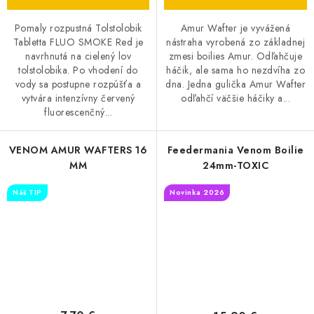
Pomaly rozpustná Tolstolobik
Amur Wafter je vyvážená
Tabletta FLUO SMOKE Red je
nástraha vyrobená zo základnej
navrhnutá na cielený lov
zmesi boilies Amur. Odľahčuje
tolstolobika. Po vhodení do
háčik, ale sama ho nezdvíha zo
vody sa postupne rozpúšťa a
dna. Jedna gulička Amur Wafter
vytvára intenzívny červený
odľahčí väčšie háčiky a...
fluorescenčný...
VENOM AMUR WAFTERS 16
Feedermania Venom Boilie
MM
24mm-TOXIC
Náš TIP
Novinka 2026