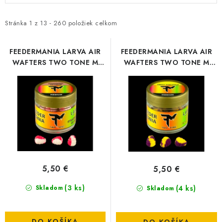
BIŽUTERIA-DOPLNKY
p
d
i
e
Stránka
1
z
13
-
260
položiek celkom
TAŠKY A PÚZDRA
s
n
p
i
FEEDERMANIA LARVA AIR
FEEDERMANIA LARVA AIR
PRETEKÁRSKE SEDAČKY
WAFTERS TWO TONE M
WAFTERS TWO TONE M
r
e
STRAWBERRY ICE CREAM
SWEET PINEAPLE
o
p
NA STUDENÚ VODU
d
r
DARČEKOVÝ POUKAZ
u
o
k
d
OBCHODNÉ PODMIENKY
t
u
o
k
MOJA OBJEDNÁVKA
v
t
5,50 €
5,50 €
o
VRATKY - ODSTÚPENIE OD ZMLUVY - REKLAMACIU
(3 ks)
v
(4 ks)
Skladom
Skladom
KONTAKTY
DO KOŠÍKA