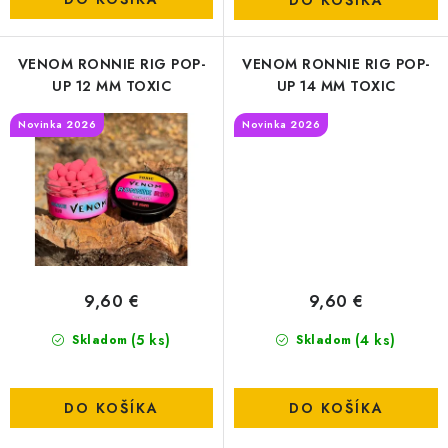
DO KOŠÍKA
DOPRAVA
VENOM RONNIE RIG POP-
VENOM RONNIE RIG POP-
VŠEOBECNÉ NARIADENIE O BEZPEČNOSTI
UP 12 MM TOXIC
UP 14 MM TOXIC
PRODUKTOV (GPSR)
Novinka 2026
Novinka 2026
ZNAČKY
Doprava
Navštívte našu predajňu v MARCELOVEJ »
9,60 €
9,60 €
(5 ks)
(4 ks)
Skladom
Skladom
DO KOŠÍKA
DO KOŠÍKA