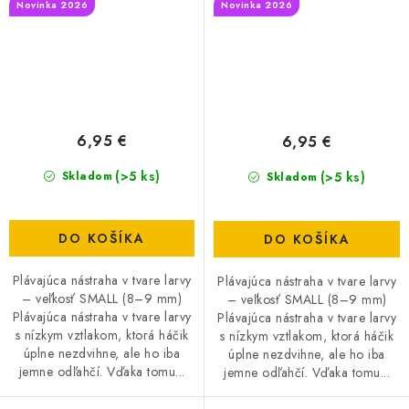
Novinka 2026
Novinka 2026
6,95 €
6,95 €
(>5 ks)
(>5 ks)
Skladom
Skladom
DO KOŠÍKA
DO KOŠÍKA
Plávajúca nástraha v tvare larvy
Plávajúca nástraha v tvare larvy
– veľkosť SMALL (8–9 mm)
– veľkosť SMALL (8–9 mm)
Plávajúca nástraha v tvare larvy
Plávajúca nástraha v tvare larvy
s nízkym vztlakom, ktorá háčik
s nízkym vztlakom, ktorá háčik
úplne nezdvihne, ale ho iba
úplne nezdvihne, ale ho iba
jemne odľahčí. Vďaka tomu...
jemne odľahčí. Vďaka tomu...