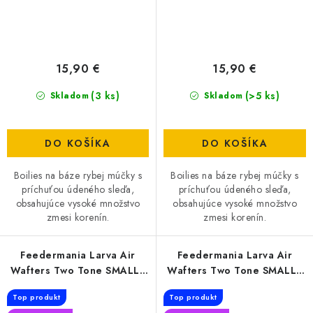
15,90 €
15,90 €
(3 ks)
(>5 ks)
Skladom
Skladom
DO KOŠÍKA
DO KOŠÍKA
Boilies na báze rybej múčky s
Boilies na báze rybej múčky s
príchuťou údeného sleďa,
príchuťou údeného sleďa,
obsahujúce vysoké množstvo
obsahujúce vysoké množstvo
zmesi korenín.
zmesi korenín.
Feedermania Larva Air
Feedermania Larva Air
Wafters Two Tone SMALL -
Wafters Two Tone SMALL -
Banana
BCN
Top produkt
Top produkt