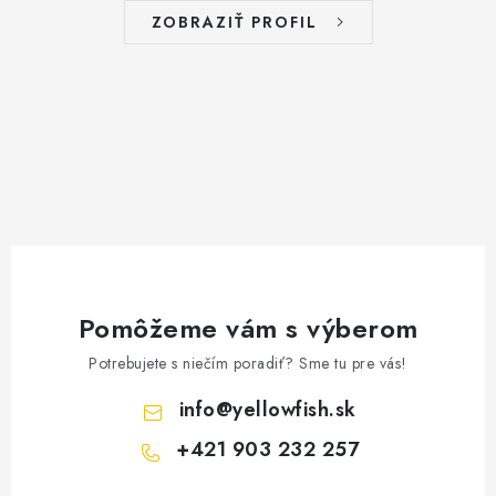
k
i
ZOBRAZIŤ PROFIL
y
e
v
ý
p
i
s
u
Pomôžeme vám s výberom
Potrebujete s niečím poradiť? Sme tu pre vás!
info
@
yellowfish.sk
+421 903 232 257