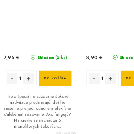
7,95 €
8,90 €
(5 ks)
Skladom
Sklado
DO KOŠÍKA
DO 
Tieto špeciálne zužované šokové
nadväzce predstavujú ideálne
riešenie pre jednoduché a efektívne
ďaleké nahadzovanie. Ako fungujú?
Na cievke sa nachádza 5
monofilových šokových...
Kód:
3246-020