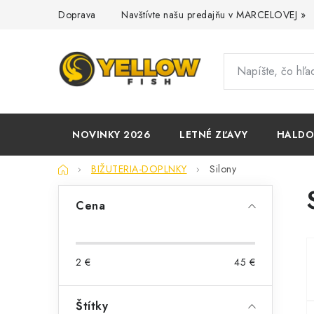
Prejsť
Doprava
Navštívte našu predajňu v MARCELOVEJ »
na
obsah
NOVINKY 2026
LETNÉ ZĽAVY
HALD
Domov
BIŽUTERIA-DOPLNKY
Silony
B
Cena
o
č
2
€
45
€
n
ý
Štítky