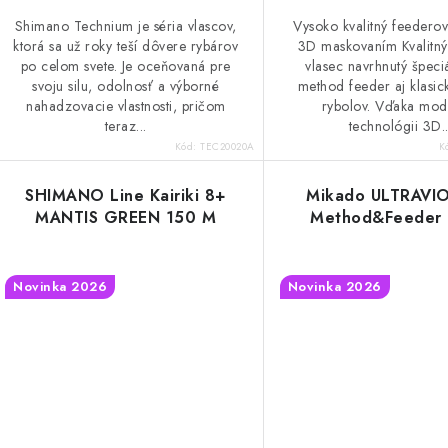
Shimano Technium je séria vlascov,
Vysoko kvalitný feederov
ktorá sa už roky teší dôvere rybárov
3D maskovaním Kvalitný
po celom svete. Je oceňovaná pre
vlasec navrhnutý špeci
svoju silu, odolnosť a výborné
method feeder aj klasic
nahadzovacie vlastnosti, pričom
rybolov. Vďaka mod
teraz...
technológii 3D..
Kód:
TEC20020A
K
SHIMANO Line Kairiki 8+
Mikado ULTRAVIO
MANTIS GREEN 150 M
Method&Feeder
Novinka 2026
Novinka 2026