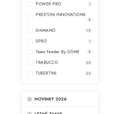
POWER PRO
1
PRESTON INNOVATIONS
9
SHIMANO
19
i
SPRO
1
Team Feeder By DÖME
9
TRABUCCO
35
TUBERTINI
23
K
Preskočiť
NOVINKY 2026
kategórie
a
t
t