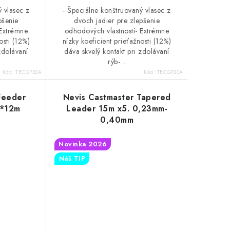
ý vlasec z
- Špeciálne konštruovaný vlasec z
pšenie
dvoch jadier pre zlepšenie
 Extrémne
odhodových vlastností- Extrémne
osti (12%)
nízky koeficient prieťažnosti (12%)
zdolávaní
dáva skvelý kontakt pri zdolávaní
rýb-...
Kód:
TECQP22A
Kód:
TECQP20A
Feeder
Nevis Castmaster Tapered
0*12m
Leader 15m x5. 0,23mm-
0,40mm
Novinka 2026
Náš TIP