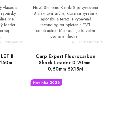
ý vlasec s
Nové Shimano Kairiki 8 je vynovená
 rybársky
8 vláknová šnúra, ktorá sa vyrába v
álne pre
Japonsku a teraz je vybavená
ký feeder
technológiou opletenia "VT
ernej
construction Method". Je to veľmi
.
pevná a hladká...
ód:
ZXUV-020-300
Kód:
LDM51UE200150S
LET II
Carp Expert Fluorocarbon
 150m
Shock Leader 0,20mm-
0,50mm 5X15M
Novinka 2026