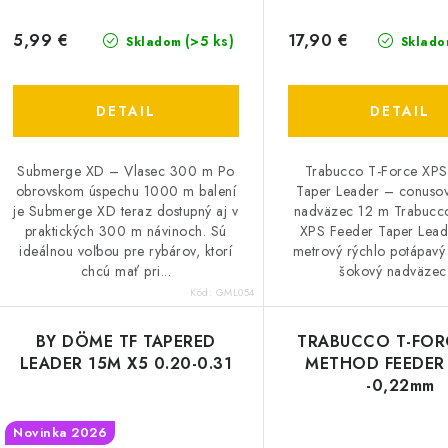
5,99 €
17,90 €
(>5 ks)
Skladom
Sklado
DETAIL
DETAIL
Submerge XD – Vlasec 300 m Po
Trabucco T-Force XPS
obrovskom úspechu 1000 m balení
Taper Leader – conuso
je Submerge XD teraz dostupný aj v
nadväzec 12 m Trabucc
praktických 300 m návinoch. Sú
XPS Feeder Taper Leade
ideálnou voľbou pre rybárov, ktorí
metrový rýchlo potápavý
chcú mať pri...
šokový nadväzec,
Kód:
GML054
BY DÖME TF TAPERED
TRABUCCO T-FOR
LEADER 15M X5 0.20-0.31
METHOD FEEDER
-0,22mm
Novinka 2026