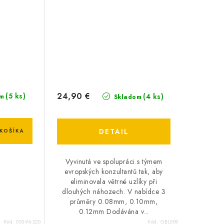
24,90 €
(5 ks)
(4 ks)
m
Skladom
DETAIL
KOŠÍKA
Vyvinutá ve spolupráci s týmem
evropských konzultantů tak, aby
eliminovala větrné uzlíky při
dlouhých náhozech. V nabídce 3
průměry 0.08mm, 0.10mm,
0.12mm Dodávána v...
Kód:
053-96-220
Kód:
GBL009