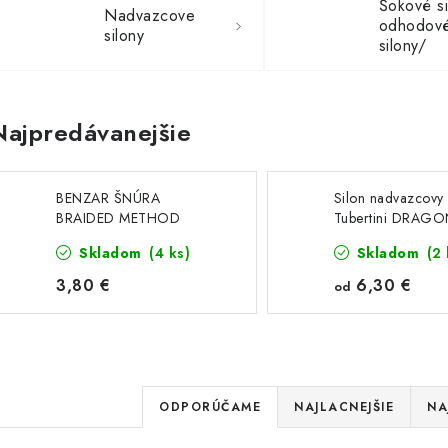
Šokové si
Nadvazcove
odhodov
silony
silony/
Najpredávanejšie
BENZAR ŠNÚRA
Silon nadvazcovy
BRAIDED METHOD
Tubertini DRAG
HOOKLINK
neutral - 50M
Skladom
(4 ks)
Skladom
(2 
3,80 €
6,30 €
od
R
ODPORÚČAME
NAJLACNEJŠIE
NA
a