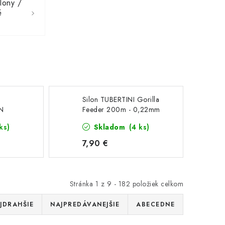
lony /
é
Silon TUBERTINI Gorilla
ON
Feeder 200m - 0,22mm
ks)
Skladom
(4 ks)
7,90 €
Stránka
1
z
9
-
182
položiek celkom
JDRAHŠIE
NAJPREDÁVANEJŠIE
ABECEDNE