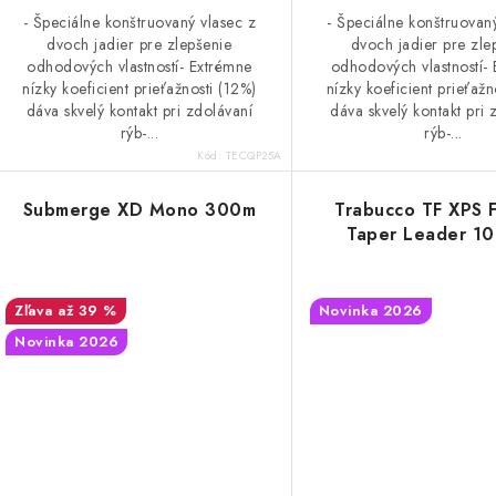
t
o
- Špeciálne konštruovaný vlasec z
- Špeciálne konštruovan
o
dvoch jadier pre zlepšenie
dvoch jadier pre zle
v
odhodových vlastností- Extrémne
odhodových vlastností-
v
nízky koeficient prieťažnosti (12%)
nízky koeficient prieťažn
dáva skvelý kontakt pri zdolávaní
dáva skvelý kontakt pri 
rýb-...
rýb-...
Kód:
TECQP25A
Submerge XD Mono 300m
Trabucco TF XPS 
Taper Leader 1
až 39 %
Novinka 2026
Novinka 2026