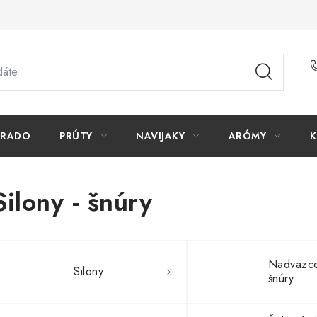
ORADO
PRÚTY
NAVIJAKY
ARÓMY
K
Silony - šnúry
Nadvazc
Silony
šnúry