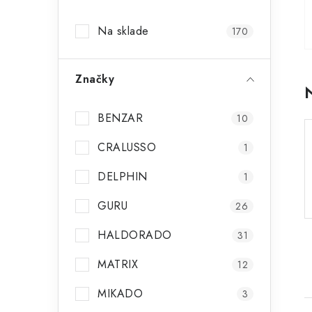
p
Na sklade
170
a
n
Značky
e
l
BENZAR
10
CRALUSSO
1
DELPHIN
1
GURU
26
HALDORADO
31
MATRIX
12
MIKADO
3