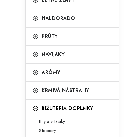
LETNÉ ZĽAVY
e
g
HALDORADO
ó
r
PRÚTY
i
NAVIJAKY
e
ARÓMY
KRMIVÁ,NÁSTRAHY
BIŽUTERIA-DOPLNKY
Ihly a vrtáčiky
Stoppery