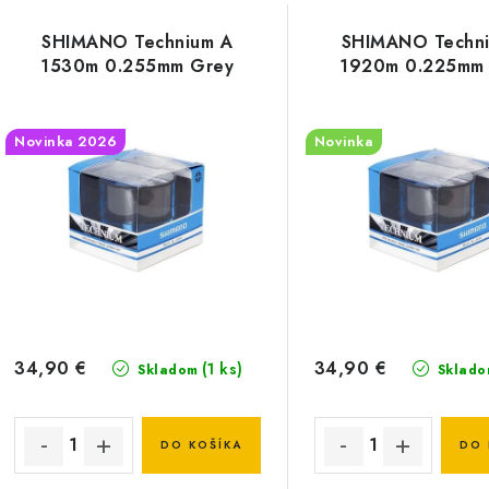
V
d
SHIMANO Technium A
SHIMANO Techn
ý
e
1530m 0.255mm Grey
1920m 0.225mm
p
n
Novinka 2026
Novinka
i
s
e
p
p
r
r
o
o
d
d
34,90 €
34,90 €
(1 ks)
Skladom
Sklado
u
u
k
k
DO KOŠÍKA
DO 