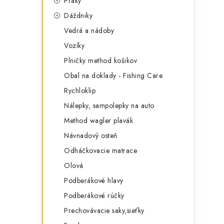
Praky
Dáždniky
Vedrá a nádoby
Vozíky
Plničky method košikov
Obal na doklady - Fishing Care
Rychloklip
Nálepky, sampolepky na auto
Method wagler plavák
Návnadový osteň
Odháčkovacie matrace
Olová
Podberákové hlavy
Podberákové rúčky
Prechovávacie saky,sieťky