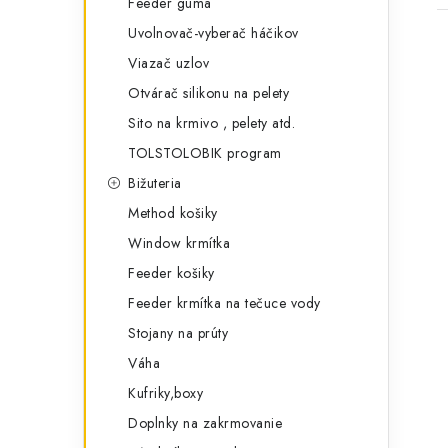
Feeder guma
Uvolnovač-vyberač háčikov
Viazač uzlov
Otvárač silikonu na pelety
Sito na krmivo , pelety atd.
TOLSTOLOBIK program
Bižuteria
Method košiky
Window krmítka
Feeder košiky
Feeder krmítka na tečuce vody
Stojany na prúty
Váha
Kufriky,boxy
Doplnky na zakrmovanie