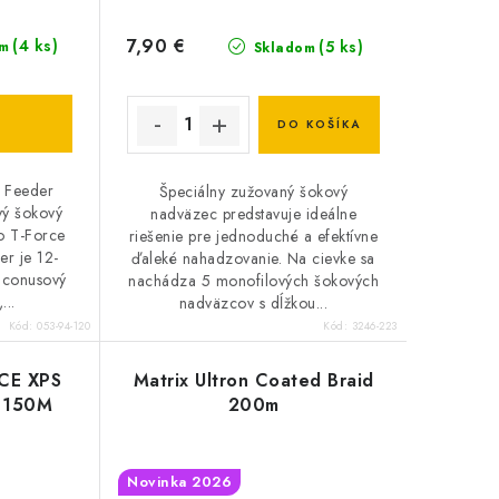
7,90 €
(4 ks)
(5 ks)
m
Skladom
DO KOŠÍKA
 Feeder
Špeciálny zužovaný šokový
vý šokový
nadväzec predstavuje ideálne
o T-Force
riešenie pre jednoduché a efektívne
r je 12-
ďaleké nahadzovanie. Na cievke sa
 conusový
nachádza 5 monofilových šokových
...
nadväzcov s dĺžkou...
Kód:
053-94-120
Kód:
3246-223
CE XPS
Matrix Ultron Coated Braid
 150M
200m
Novinka 2026