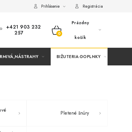
Prihlásenie
Registrácia
Prázdny
+421 903 232
257
NÁKUPNÝ
košík
KOŠÍK
RMIVÁ,NÁSTRAHY
BIŽUTERIA-DOPLNKY
TAŠKY
ové
Pletené šnúry