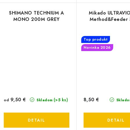
SHIMANO TECHNIUM A
Mikado ULTRAVIO
MONO 200M GREY
Method&Feeder
Top produkt
Novinka 2026
9,50 €
8,50 €
(>5 ks)
od
Skladom
Sklado
DETAIL
DETAIL