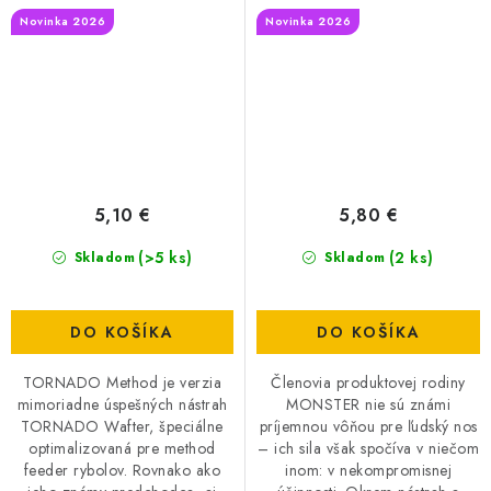
Smoke
Novinka 2026
Novinka 2026
5,10 €
5,80 €
(>5 ks)
(2 ks)
Skladom
Skladom
DO KOŠÍKA
DO KOŠÍKA
TORNADO Method je verzia
Členovia produktovej rodiny
mimoriadne úspešných nástrah
MONSTER nie sú známi
TORNADO Wafter, špeciálne
príjemnou vôňou pre ľudský nos
optimalizovaná pre method
– ich sila však spočíva v niečom
feeder rybolov. Rovnako ako
inom: v nekompromisnej