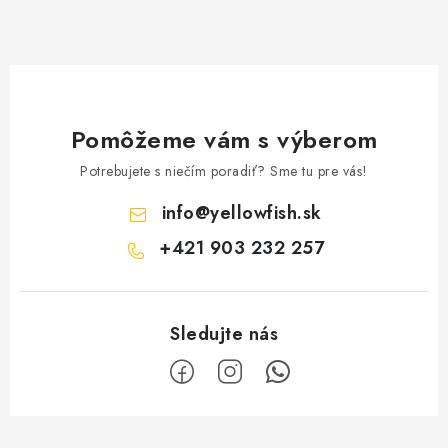
s
u
Pomôžeme vám s výberom
Potrebujete s niečím poradiť? Sme tu pre vás!
info
@
yellowfish.sk
+421 903 232 257
Z