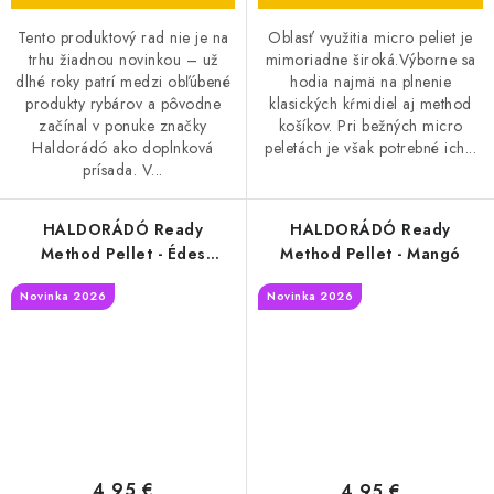
Tento produktový rad nie je na
Oblasť využitia micro peliet je
trhu žiadnou novinkou – už
mimoriadne široká.Výborne sa
dlhé roky patrí medzi obľúbené
hodia najmä na plnenie
produkty rybárov a pôvodne
klasických kŕmidiel aj method
začínal v ponuke značky
košíkov. Pri bežných micro
Haldorádó ako doplnková
peletách je však potrebné ich...
prísada. V...
HALDORÁDÓ Ready
HALDORÁDÓ Ready
Method Pellet - Édes
Method Pellet - Mangó
Ananász
Novinka 2026
Novinka 2026
4,95 €
4,95 €