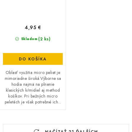
4,95 €
(2 ks)
Skladom
DO KOŠÍKA
Oblasť využitia micro peliet je
mimoriadne široká.Výborne sa
hodia najmä na plnenie
klasických kŕmidiel aj method
košíkov. Pri bežných micro
peletách je však potrebné ich...
O
NAČÍTAŤ 21 ĎALŠÍCH