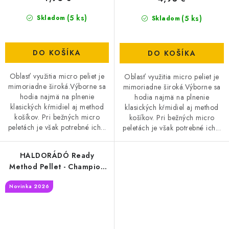
(5 ks)
(5 ks)
Skladom
Skladom
DO KOŠÍKA
DO KOŠÍKA
Oblasť využitia micro peliet je
Oblasť využitia micro peliet je
mimoriadne široká.Výborne sa
mimoriadne široká.Výborne sa
hodia najmä na plnenie
hodia najmä na plnenie
klasických kŕmidiel aj method
klasických kŕmidiel aj method
košíkov. Pri bežných micro
košíkov. Pri bežných micro
peletách je však potrebné ich...
peletách je však potrebné ich...
HALDORÁDÓ Ready
Method Pellet - Champion
Corn
Novinka 2026