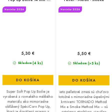
Melon
Novinka 2026
Novinka 2026
5,30 €
5,50 €
(4 ks)
(>5 ks)
Skladom
Skladom
DO KOŠÍKA
DO KOŠÍKA
Super Soft Pop Up Boilie je
ieto pelletové zmesi sú chuťovo
vyrobená z rovnakého mäkkého
totožné s mimoriadne úspešnými
materiálu ako mimoriadne
krmivami TORNADO Method
obľúbený SpéciCorn Pop Up,
Mix a Smoke Method Mix – sú
ktorý je dovážaný priamo z
extrémne atraktívne, vizuálne