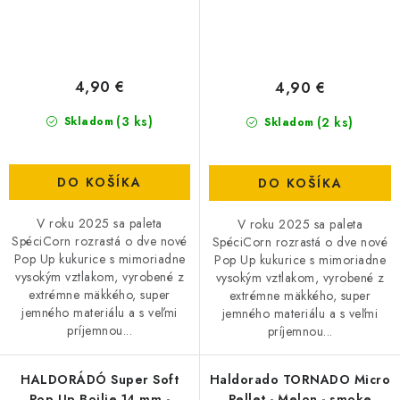
4,90 €
4,90 €
(3 ks)
(2 ks)
Skladom
Skladom
DO KOŠÍKA
DO KOŠÍKA
V roku 2025 sa paleta
V roku 2025 sa paleta
SpéciCorn rozrastá o dve nové
SpéciCorn rozrastá o dve nové
Pop Up kukurice s mimoriadne
Pop Up kukurice s mimoriadne
vysokým vztlakom, vyrobené z
vysokým vztlakom, vyrobené z
extrémne mäkkého, super
extrémne mäkkého, super
jemného materiálu a s veľmi
jemného materiálu a s veľmi
príjemnou...
príjemnou...
HALDORÁDÓ Super Soft
Haldorado TORNADO Micro
Pop Up Boilie 14 mm -
Pellet - Melon - smoke