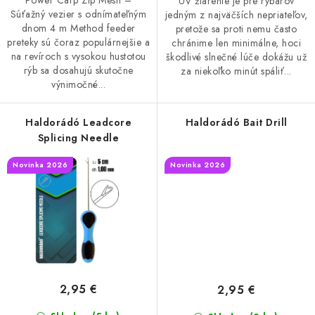
Power Carp Zip Mesh –
UV žiarenie je pre rybárov
Súťažný vezier s odnímateľným
DOPRAVA
jedným z najväčších nepriateľov,
dnom 4 m Method feeder
pretože sa proti nemu často
preteky sú čoraz populárnejšie a
chránime len minimálne, hoci
VŠEOBECNÉ NARIADENIE O BEZPEČNOSTI
na revíroch s vysokou hustotou
škodlivé slnečné lúče dokážu už
PRODUKTOV (GPSR)
rýb sa dosahujú skutočne
za niekoľko minút spáliť...
výnimočné...
ZNAČKY
Haldorádó Leadcore
Haldorádó Bait Drill
Splicing Needle
Doprava
Navštívte našu predajňu v MARCELOVEJ »
Novinka 2026
Novinka 2026
2,95 €
2,95 €