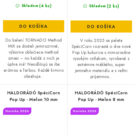
(4 ks)
(2 ks)
Skladom
Skladom
DO KOŠÍKA
DO KOŠÍKA
Do balení TORNADO Method
V roku 2025 sa paleta
MIX sa dostali jemnozrnné,
SpéciCorn rozrastá o dve nové
výborne oblačiace method
Pop Up kukurice s mimoriadne
zmesi – no každá z nich je
vysokým vztlakom, vyrobené z
úplne iná! Neodlišujú sa iba
extrémne mäkkého, super
arómou a farbou. Každé krmivo
jemného materiálu a s veľmi
obsahuje...
príjemnou...
HALDORÁDÓ SpéciCorn
HALDORÁDÓ SpéciCorn
Pop Up - Melon 10 mm
Pop Up - Melon 8 mm
Novinka 2026
Novinka 2026