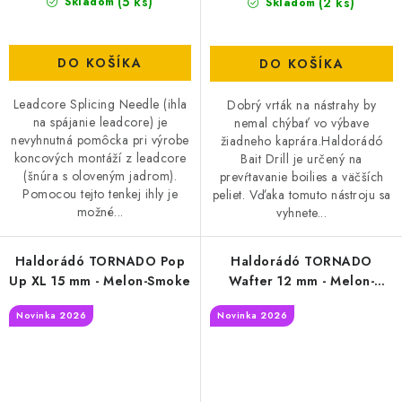
(5 ks)
(2 ks)
Skladom
Skladom
DO KOŠÍKA
DO KOŠÍKA
Leadcore Splicing Needle (ihla
Dobrý vrták na nástrahy by
na spájanie leadcore) je
nemal chýbať vo výbave
nevyhnutná pomôcka pri výrobe
žiadneho kaprára.Haldorádó
koncových montáží z leadcore
Bait Drill je určený na
(šnúra s oloveným jadrom).
prevŕtavanie boilies a väčších
Pomocou tejto tenkej ihly je
peliet. Vďaka tomuto nástroju sa
možné...
vyhnete...
Haldorádó TORNADO Pop
Haldorádó TORNADO
Up XL 15 mm - Melon-Smoke
Wafter 12 mm - Melon-
Smoke
Novinka 2026
Novinka 2026