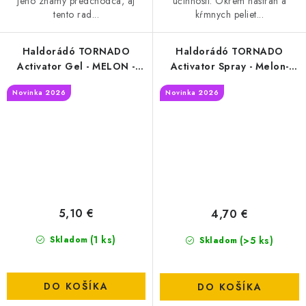
jeho známy predchodca, aj
účinnosti. Okrem nástrah a
tento rad...
kŕmnych peliet...
Haldorádó TORNADO
Haldorádó TORNADO
Activator Gel - MELON -
Activator Spray - Melon-
Smoke
smoke
Novinka 2026
Novinka 2026
5,10 €
4,70 €
(1 ks)
(>5 ks)
Skladom
Skladom
DO KOŠÍKA
DO KOŠÍKA