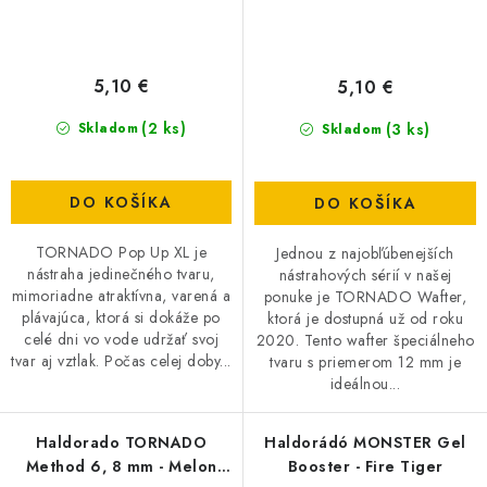
5,10 €
5,10 €
(2 ks)
(3 ks)
Skladom
Skladom
DO KOŠÍKA
DO KOŠÍKA
TORNADO Pop Up XL je
Jednou z najobľúbenejších
nástraha jedinečného tvaru,
nástrahových sérií v našej
mimoriadne atraktívna, varená a
ponuke je TORNADO Wafter,
plávajúca, ktorá si dokáže po
ktorá je dostupná už od roku
celé dni vo vode udržať svoj
2020. Tento wafter špeciálneho
tvar aj vztlak. Počas celej doby...
tvaru s priemerom 12 mm je
ideálnou...
Haldorado TORNADO
Haldorádó MONSTER Gel
Method 6, 8 mm - Melon
Booster - Fire Tiger