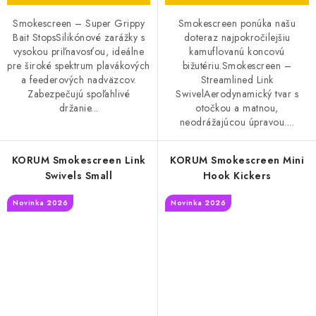
Smokescreen – Super Grippy
Smokescreen ponúka našu
Bait StopsSilikónové zarážky s
doteraz najpokročilejšiu
vysokou priľnavosťou, ideálne
kamuflovanú koncovú
pre široké spektrum plavákových
bižutériu.Smokescreen –
a feederových nadväzcov.
Streamlined Link
Zabezpečujú spoľahlivé
SwivelAerodynamický tvar s
držanie...
otočkou a matnou,
neodrážajúcou úpravou....
KORUM Smokescreen Link
KORUM Smokescreen Mini
Swivels Small
Hook Kickers
Novinka 2026
Novinka 2026