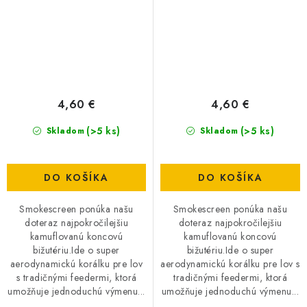
4,60 €
4,60 €
(>5 ks)
(>5 ks)
Skladom
Skladom
DO KOŠÍKA
DO KOŠÍKA
Smokescreen ponúka našu
Smokescreen ponúka našu
doteraz najpokročilejšiu
doteraz najpokročilejšiu
kamuflovanú koncovú
kamuflovanú koncovú
bižutériu.Ide o super
bižutériu.Ide o super
aerodynamickú korálku pre lov
aerodynamickú korálku pre lov s
s tradičnými feedermi, ktorá
tradičnými feedermi, ktorá
umožňuje jednoduchú výmenu...
umožňuje jednoduchú výmenu...