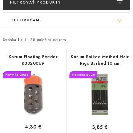
BIŽUTERIA-DOPLNKY
FILTROVAŤ PRODUKTY
V
R
TAŠKY A PÚZDRA
ODPORÚČAME
ý
a
p
d
PRETEKÁRSKE SEDAČKY
i
e
Stránka
1
z
4
-
68
položiek celkom
NA STUDENÚ VODU
s
n
p
i
Korum Floating Feeder
Korum Spiked Method Hair
DARČEKOVÝ POUKAZ
K0320069
Rigs Barbed 10 cm
r
e
o
p
Novinka 2026
Novinka 2026
OBCHODNÉ PODMIENKY
d
r
u
o
MOJA OBJEDNÁVKA
k
d
t
u
VRATKY - ODSTÚPENIE OD ZMLUVY - REKLAMACIU
o
k
v
t
KONTAKTY
4,30 €
3,85 €
o