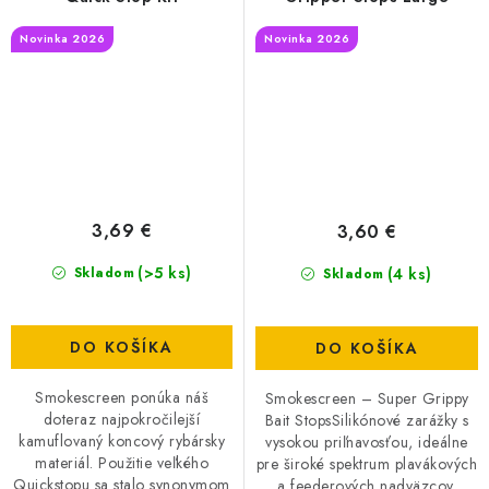
Novinka 2026
Novinka 2026
3,69 €
3,60 €
(>5 ks)
(4 ks)
Skladom
Skladom
DO KOŠÍKA
DO KOŠÍKA
Smokescreen ponúka náš
Smokescreen – Super Grippy
doteraz najpokročilejší
Bait StopsSilikónové zarážky s
kamuflovaný koncový rybársky
vysokou priľnavosťou, ideálne
materiál. Použitie veľkého
pre široké spektrum plavákových
Quickstopu sa stalo synonymom
a feederových nadväzcov.