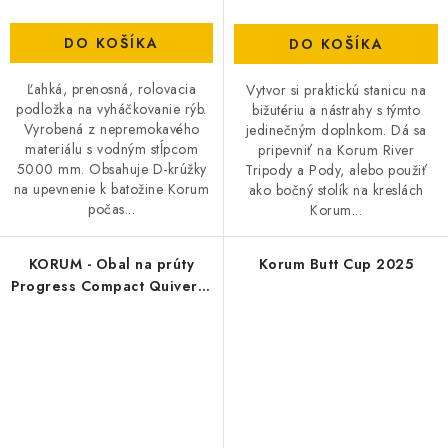
DO KOŠÍKA
DO KOŠÍKA
Ľahká, prenosná, rolovacia
Vytvor si praktickú stanicu na
podložka na vyháčkovanie rýb.
bižutériu a nástrahy s týmto
Vyrobená z nepremokavého
jedinečným doplnkom. Dá sa
materiálu s vodným stĺpcom
pripevniť na Korum River
5000 mm. Obsahuje D-krúžky
Tripody a Pody, alebo použiť
na upevnenie k batožine Korum
ako bočný stolík na kreslách
počas...
Korum...
KORUM - Obal na prúty
Korum Butt Cup 2025
Progress Compact Quiver 2
Rod