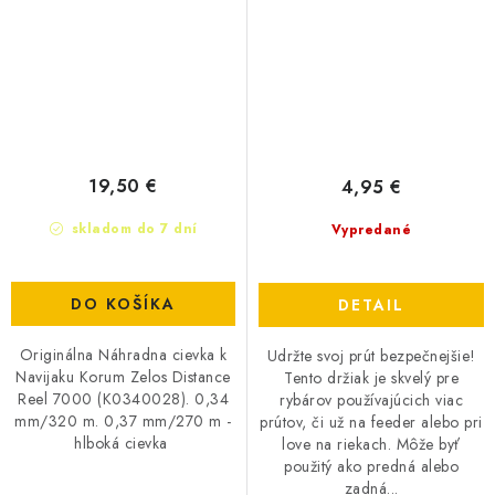
19,50 €
4,95 €
skladom do 7 dní
Vypredané
DO KOŠÍKA
DETAIL
Originálna Náhradna cievka k
Udržte svoj prút bezpečnejšie!
Navijaku Korum Zelos Distance
Tento držiak je skvelý pre
Reel 7000 (K0340028). 0,34
rybárov používajúcich viac
mm/320 m. 0,37 mm/270 m -
prútov, či už na feeder alebo pri
hlboká cievka
love na riekach. Môže byť
použitý ako predná alebo
zadná...