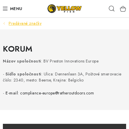
Prejsť
Hľad
na
obsah
Predávané značky
NOVINKY 2026
LETNÉ ZĽAVY
KORUM
HALDORADO
Názov spoločnosti
:
BV Preston Innovations Europe
PRÚTY
-
Sídlo spoločnosti
: Ulica: Dennenlaan 3A, Poštové smerovacie
číslo: 2340, mesto: Beerse, Krajina: Belgicko
NAVIJAKY
-
E-mail
:
compliance-europe@ratheroutdoors.com
ARÓMY
KRMIVÁ,NÁSTRAHY