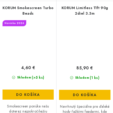
KORUM Smokescreen Turbo
KORUM Limitless 11ft 90g
Beads
2diel 3.3m
Novinka 2026
4,60 €
85,90 €
(>5 ks)
(1 ks)
Skladom
Skladom
DO KOŠÍKA
DO KOŠÍKA
Smokescreen ponúka našu
Navrhnutý špeciálne pre ďaleké
doteraz najpokročilejšiu
hody ťažkými feedermi, kde