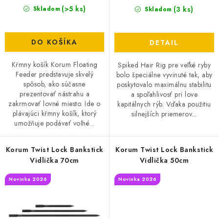
(>5 ks)
v
(3 ks)
Skladom
Skladom
DOPRAVA
VŠEOBECNÉ NARIADENIE O BEZPEČNOSTI
DO KOŠÍKA
DETAIL
PRODUKTOV (GPSR)
Kŕmny košík Korum Floating
Spiked Hair Rig pre veľké ryby
ZNAČKY
Feeder predstavuje skvelý
bolo špeciálne vyvinuté tak, aby
spôsob, ako súčasne
poskytovalo maximálnu stabilitu
prezentovať nástrahu a
a spoľahlivosť pri love
Doprava
Navštívte našu predajňu v MARCELOVEJ »
zakrmovať lovné miesto. Ide o
kapitálnych rýb. Vďaka použitiu
plávajúci kŕmny košík, ktorý
silnejších priemerov...
umožňuje podávať voľné...
Korum Twist Lock Bankstick
Korum Twist Lock Bankstick
Vidlička 70cm
Vidlička 50cm
Novinka 2026
Novinka 2026