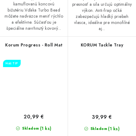
kamuflovanú koncovú
presnosť a sila určujú optimálny
bižutériu.Vďaka Turbo Bead
výkon. Anti-frap očká
môžete nadväzce meniť rýchlo
zabezpečujú hladký priebeh
a efektívne. Súčasťou je
vlasca, ideálne pre monofilné
špeciálne navrhnutý kovový...
aj...
Korum Progress - Roll Mat
KORUM Tackle Tray
Náš TIP
20,99 €
39,99 €
(1 ks)
(1 ks)
Skladom
Skladom