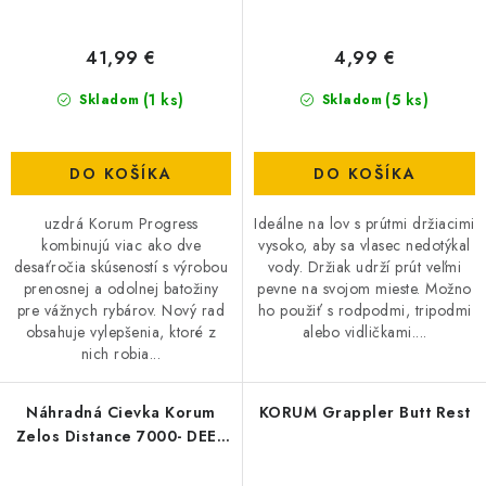
41,99 €
4,99 €
(1 ks)
(5 ks)
Skladom
Skladom
DO KOŠÍKA
DO KOŠÍKA
uzdrá Korum Progress
Ideálne na lov s prútmi držiacimi
kombinujú viac ako dve
vysoko, aby sa vlasec nedotýkal
desaťročia skúseností s výrobou
vody. Držiak udrží prút veľmi
prenosnej a odolnej batožiny
pevne na svojom mieste. Možno
pre vážnych rybárov. Nový rad
ho použiť s rodpodmi, tripodmi
obsahuje vylepšenia, ktoré z
alebo vidličkami....
nich robia...
Náhradná Cievka Korum
KORUM Grappler Butt Rest
Zelos Distance 7000- DEEP
SPOOL