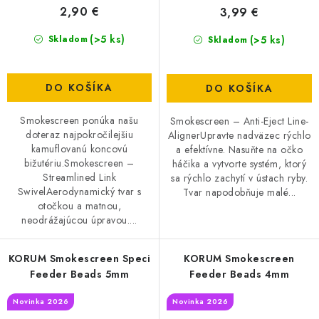
2,90 €
3,99 €
(>5 ks)
(>5 ks)
Skladom
Skladom
DO KOŠÍKA
DO KOŠÍKA
Smokescreen ponúka našu
Smokescreen – Anti-Eject Line-
doteraz najpokročilejšiu
AlignerUpravte nadväzec rýchlo
kamuflovanú koncovú
a efektívne. Nasuňte na očko
bižutériu.Smokescreen –
háčika a vytvorte systém, ktorý
Streamlined Link
sa rýchlo zachytí v ústach ryby.
SwivelAerodynamický tvar s
Tvar napodobňuje malé...
otočkou a matnou,
neodrážajúcou úpravou....
KORUM Smokescreen Speci
KORUM Smokescreen
Feeder Beads 5mm
Feeder Beads 4mm
Novinka 2026
Novinka 2026