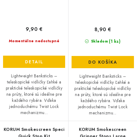
9,90 €
8,90 €
(1 ks)
Momentálne nedostupné
Skladom
DETAIL
DO KOŠÍKA
Lightweight Banksticks –
Lightweight Banksticks –
teleskopické vidličky Ľahké a
teleskopické vidličky Ľahké a
praktické teleskopické vidličky
praktické teleskopické vidličky
na prúty, ktoré sú ideálne pre
na prúty, ktoré sú ideálne pre
každého rybára. Vďaka
každého rybára. Vďaka
jednoduchému Twist Lock
jednoduchému Twist Lock
mechanizmu...
mechanizmu...
KORUM Smokescreen Speci
KORUM Smokescreen
Quick Stop Kit
Gripper Stops Large