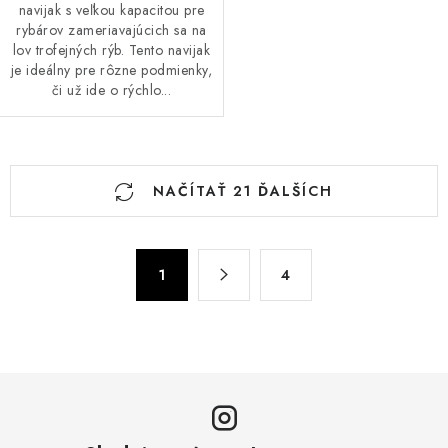
navijak s veľkou kapacitou pre
rybárov zameriavajúcich sa na
lov trofejných rýb. Tento navijak
je ideálny pre rôzne podmienky,
či už ide o rýchlo...
O
NAČÍTAŤ 21 ĎALŠÍCH
v
l
á
S
d
1
4
t
a
r
c
á
n
i
k
e
o
p
v
r