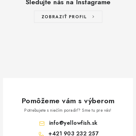
a
Sledujte nás na Instagrame
v
n
k
i
ZOBRAZIŤ PROFIL
y
e
v
ý
p
i
s
u
Pomôžeme vám s výberom
Potrebujete s niečím poradiť? Sme tu pre vás!
info
@
yellowfish.sk
+421 903 232 257