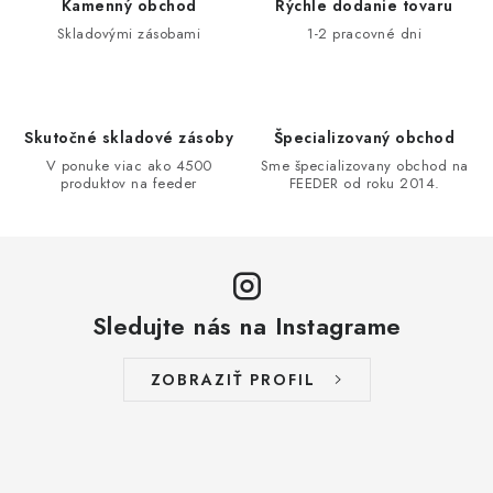
Kamenný obchod
Rýchle dodanie tovaru
v
r
Skladovými zásobami
1-2 pracovné dni
a
v
n
k
i
y
e
v
Skutočné skladové zásoby
Špecializovaný obchod
ý
V ponuke viac ako 4500
Sme špecializovany obchod na
produktov na feeder
FEEDER od roku 2014.
p
i
s
u
Sledujte nás na Instagrame
ZOBRAZIŤ PROFIL