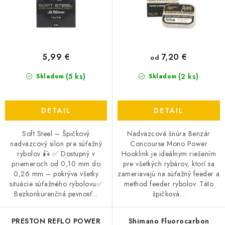
k
d
DOPRAVA
t
u
o
k
VŠEOBECNÉ NARIADENIE O BEZPEČNOSTI
PRODUKTOV (GPSR)
v
t
5,99 €
7,20 €
od
o
ZNAČKY
(5 ks)
v
(2 ks)
Skladom
Skladom
Doprava
Navštívte našu predajňu v MARCELOVEJ »
DETAIL
DETAIL
Soft Steel – Špičkový
Nadväzcová šnúra Benzár
nadväzcový silon pre súťažný
Concourse Mono Power
rybolov 🎣 ✅ Dostupný v
Hooklink je ideálnym riešením
priemeroch od 0,10 mm do
pre všetkých rybárov, ktorí sa
0,26 mm – pokrýva všetky
zameriavajú na súťažný feeder a
situácie súťažného rybolovu✅
method feeder rybolov. Táto
Bezkonkurenčná pevnosť...
špičková...
PRESTON REFLO POWER
Shimano Fluorocarbon