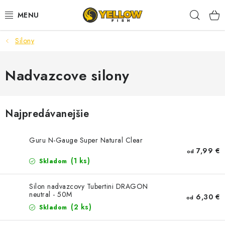
Prejsť
Hľad
na
obsah
Silony
NOVINKY 2026
LETNÉ ZĽAVY
Nadvazcove silony
HALDORADO
Najpredávanejšie
PRÚTY
Guru N-Gauge Super Natural Clear
NAVIJAKY
7,99 €
od
(1 ks)
Skladom
ARÓMY
Silon nadvazcovy Tubertini DRAGON
neutral - 50M
6,30 €
od
KRMIVÁ,NÁSTRAHY
(2 ks)
Skladom