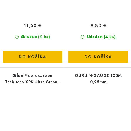
11,50 €
9,80 €
(2 ks)
(4 ks)
Skladom
Skladom
DO KOŠÍKA
DO KOŠÍKA
Silon Fluorocarbon
GURU N-GAUGE 100M
Trabucco XPS Ultra Strong
0,25mm
FC 403 T-Force - 0,095mm