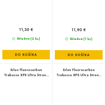
11,30 €
11,90 €
(2 ks)
(1 ks)
Skladom
Skladom
DO KOŠÍKA
DO KOŠÍKA
Silon Fluorocarbon
Silon Fluorocarbon
Trabucco XPS Ultra Strong
Trabucco XPS Ultra Strong
FC 403 T-Force - 0,12mm
FC 403 T-Force - 0,105mm