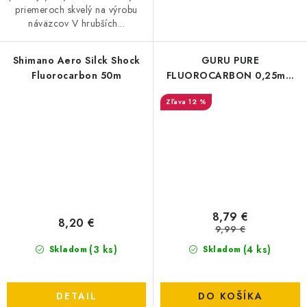
priemeroch skvelý na výrobu
náväzcov V hrubších...
Shimano Aero Silck Shock
GURU PURE
Fluorocarbon 50m
FLUOROCARBON 0,25mm
50m
12 %
8,79 €
8,20 €
9,99 €
(3 ks)
(4 ks)
Skladom
Skladom
DETAIL
DO KOŠÍKA