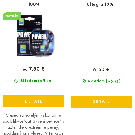
100M
Ultegra 100m
Novinka
7,50 €
6,50 €
od
(>5 ks)
(>5 ks)
Skladom
Skladom
DETAIL
DETAIL
Vlasec so skvelým výkonom a
spoľahlivosťou! Skvelá pevnosť v
uzle. Ide o extrémne pevný,
poddajný číry vlasec. V tenkých