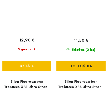
12,90 €
11,50 €
(2 ks)
Vypredané
Skladom
DETAIL
DO KOŠÍKA
Silon Fluorocarbon
Silon Fluorocarbon
Trabucco XPS Ultra Strong
Trabucco XPS Ultra Strong
FC 403 T-Force - 0,16mm
FC 403 T-Force - 0,14mm