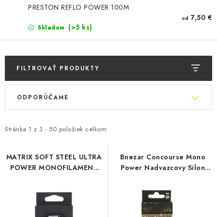
BIŽUTERIA-DOPLNKY
PRESTON REFLO POWER 100M
7,50 €
od
TAŠKY A PÚZDRA
(>5 ks)
Skladom
PRETEKÁRSKE SEDAČKY
FILTROVAŤ PRODUKTY
NA STUDENÚ VODU
V
R
ODPORÚČAME
ý
a
DARČEKOVÝ POUKAZ
p
d
OBCHODNÉ PODMIENKY
i
e
Stránka
1
z
3
-
50
položiek celkom
s
n
MOJA OBJEDNÁVKA
p
i
MATRIX SOFT STEEL ULTRA
Bnezar Concourse Mono
POWER MONOFILAMENT
Power Nadvazcovy Silon
r
e
VRATKY - ODSTÚPENIE OD ZMLUVY - REKLAMACIU
100M
50M
o
p
d
r
KONTAKTY
u
o