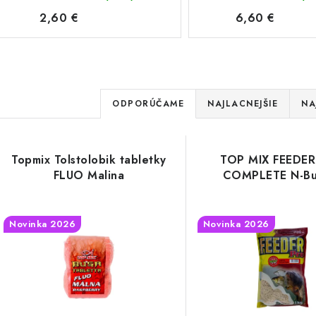
2,60 €
6,60 €
R
ODPORÚČAME
NAJLACNEJŠIE
NA
a
V
d
Topmix Tolstolobik tabletky
TOP MIX FEEDE
ý
e
FLUO Malina
COMPLETE N-But
p
n
Novinka 2026
Novinka 2026
i
s
e
p
p
r