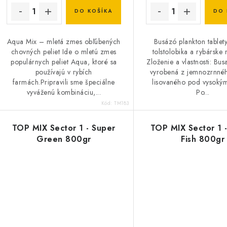
DO KOŠÍKA
DO 
Aqua Mix – mletá zmes obľúbených
Busázó plankton tablety
chovných peliet Ide o mletú zmes
tolstolobika a rybárske
populárnych peliet Aqua, ktoré sa
Zloženie a vlastnosti: Busa
používajú v rybích
vyrobená z jemnozrnné
farmách.Pripravili sme špeciálne
lisovaného pod vysokým
vyváženú kombináciu,...
Po...
Kód:
TM183
TOP MIX Sector 1 - Super
TOP MIX Sector 1 
Green 800gr
Fish 800gr