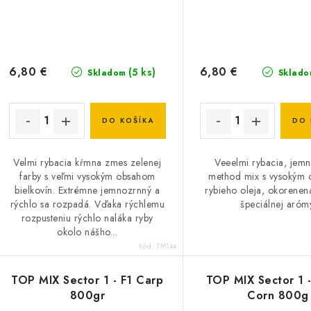
6,80 €
6,80 €
(5 ks)
Skladom
Sklado
DO KOŠÍKA
DO 
Velmi rybacia kŕmna zmes zelenej
Veeelmi rybacia, jem
farby s veľmi vysokým obsahom
method mix s vysokým
bielkovín. Extrémne jemnozrnný a
rybieho oleja, okorenen
rýchlo sa rozpadá. Vďaka rýchlemu
špeciálnej aróm
rozpusteniu rýchlo naláka ryby
okolo nášho...
Kód:
TM144
TOP MIX Sector 1 - F1 Carp
TOP MIX Sector 1 
800gr
Corn 800g