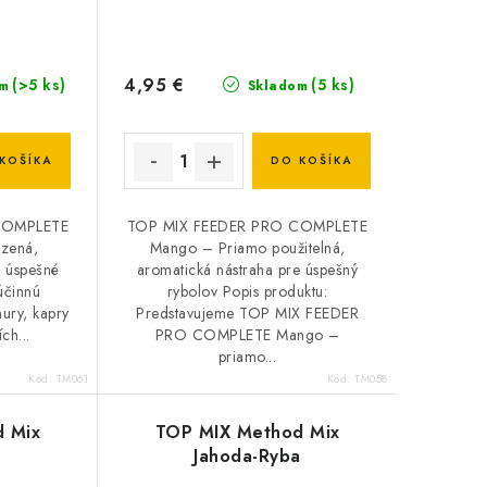
4,95 €
(>5 ks)
(5 ks)
m
Skladom
KOŠÍKA
DO KOŠÍKA
COMPLETE
TOP MIX FEEDER PRO COMPLETE
zená,
Mango – Priamo použitelná,
e úspešné
aromatická nástraha pre úspešný
účinnú
rybolov Popis produktu:
mury, kapry
Predstavujeme TOP MIX FEEDER
ch...
PRO COMPLETE Mango –
priamo...
Kód:
TM061
Kód:
TM058
 Mix
TOP MIX Method Mix
Jahoda-Ryba