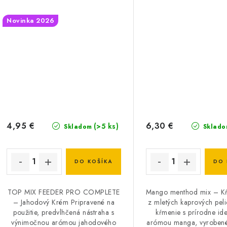
Novinka 2026
4,95 €
6,30 €
(>5 ks)
Skladom
Sklado
DO KOŠÍKA
DO 
TOP MIX FEEDER PRO COMPLETE
Mango menthod mix – K
– Jahodový Krém Pripravené na
z mletých kaprových pelie
použitie, predvlhčená nástraha s
kŕmenie s prírodne id
výnimočnou arómou jahodového
arómou manga, vyrobené