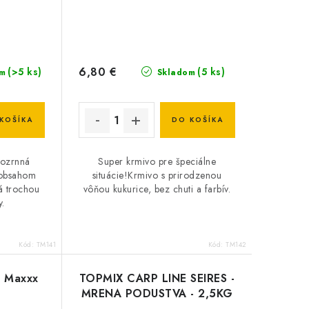
6,80 €
(>5 ks)
(5 ks)
m
Skladom
KOŠÍKA
DO KOŠÍKA
nozrnná
Super krmivo pre špeciálne
 obsahom
situácie!Krmivo s prirodzenou
á trochou
vôňou kukurice, bez chuti a farbív.
y.
Kód:
TM141
Kód:
TM142
- Maxxx
TOPMIX CARP LINE SEIRES -
MRENA PODUSTVA - 2,5KG