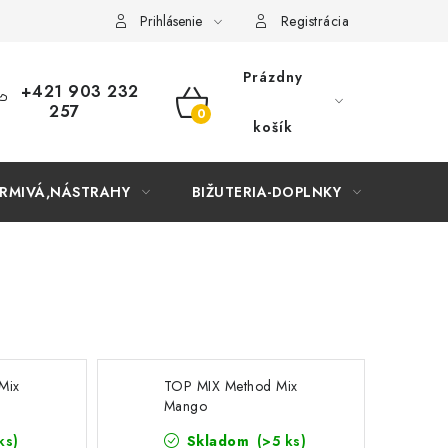
Prihlásenie
Registrácia
Prázdny
+421 903 232
257
NÁKUPNÝ
košík
KOŠÍK
RMIVÁ,NÁSTRAHY
BIŽUTERIA-DOPLNKY
TAŠKY
Mix
TOP MIX Method Mix
Mango
ks)
Skladom
(>5 ks)