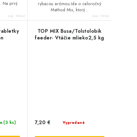
t. Na prvý
rybacou arómou.Ide o celoročný
Method Mix, ktorý...
Kód:
TM042
Kód:
TM166
tabletky
TOP MIX Busa/Tolstolobik
on
feeder- Vtáčie mlieko2,5 kg
7,20 €
(3 ks)
Vypredané
m