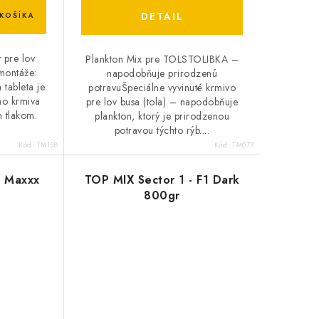
DETAIL
KOŠÍKA
 pre lov
Plankton Mix pre TOLSTOLIBKA –
 montáže:
napodobňuje prirodzenú
 tableta je
potravuŠpeciálne vyvinuté krmivo
ho krmiva
pre lov busa (tola) – napodobňuje
 tlakom.
plankton, ktorý je prirodzenou
potravou týchto rýb....
Kód:
TM158
Kód:
TM077
- Maxxx
TOP MIX Sector 1 - F1 Dark
800gr