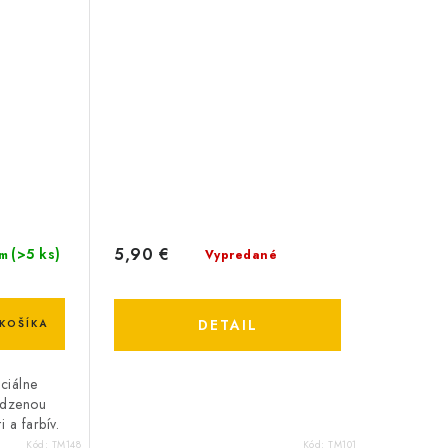
5,90 €
(>5 ks)
Vypredané
m
DETAIL
KOŠÍKA
ciálne
rodzenou
 a farbív.
Kód:
TM148
Kód:
TM101