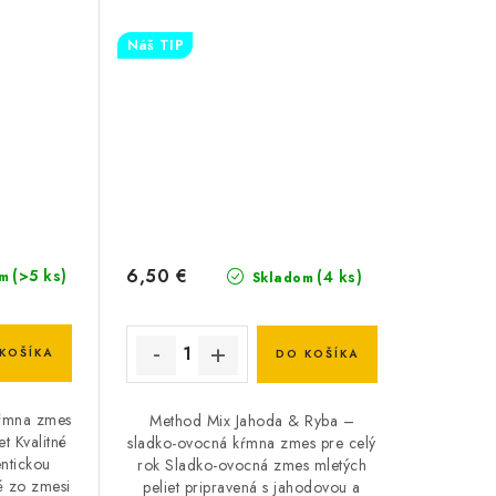
Náš TIP
6,50 €
(>5 ks)
(4 ks)
m
Skladom
KOŠÍKA
DO KOŠÍKA
ŕmna zmes
Method Mix Jahoda & Ryba –
t Kvalitné
sladko-ovocná kŕmna zmes pre celý
entickou
rok Sladko-ovocná zmes mletých
 zo zmesi
peliet pripravená s jahodovou a