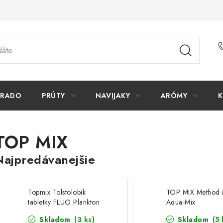
ORADO
PRÚTY
NAVIJAKY
ARÓMY
K
TOP MIX
Najpredávanejšie
Topmix Tolstolobik
TOP MIX Method 
tabletky FLUO Plankton
Aqua-Mix
Skladom
(3 ks)
Skladom
(5 