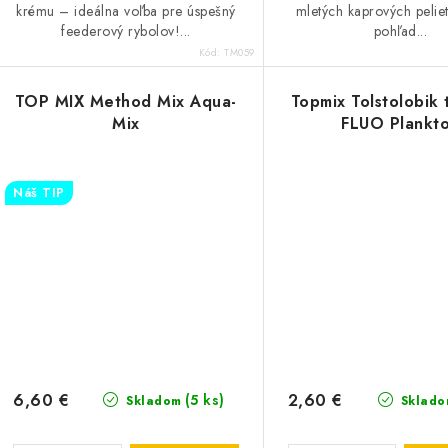
krému – ideálna voľba pre úspešný
mletých kaprových pelie
feederový rybolov!...
pohľad...
Kód:
TM059
TOP MIX Method Mix Aqua-
Topmix Tolstolobik 
Mix
FLUO Plankt
Náš TIP
6,60 €
2,60 €
(5 ks)
Skladom
Sklado