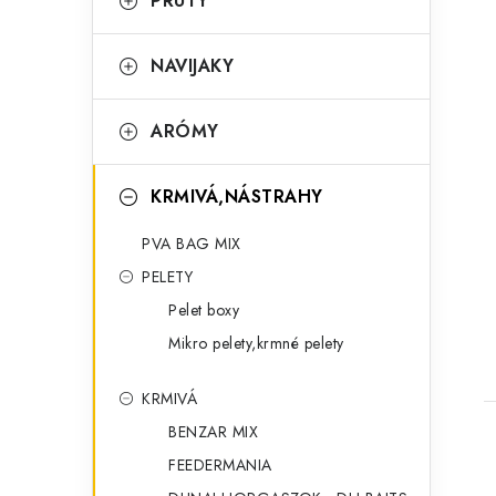
r
PRÚTY
i
NAVIJAKY
e
ARÓMY
t
KRMIVÁ,NÁSTRAHY
PVA BAG MIX
PELETY
Pelet boxy
Mikro pelety,krmné pelety
KRMIVÁ
BENZAR MIX
FEEDERMANIA