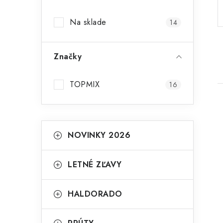
p
Na sklade
14
a
n
Značky
e
l
TOPMIX
16
K
Preskočiť
NOVINKY 2026
kategórie
a
i
t
LETNÉ ZĽAVY
e
g
HALDORADO
ó