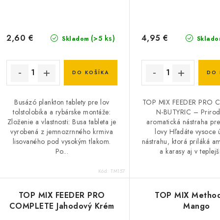
r
o
o
d
d
2,60 €
4,95 €
(>5 ks)
Skladom
Sklado
u
u
k
k
DO KOŠÍKA
DO 
t
o
Busázó plankton tablety pre lov
TOP MIX FEEDER PRO 
o
tolstolobika a rybárske montáže:
N-BUTYRIC – Prirod
v
Zloženie a vlastnosti: Busa tableta je
aromatická nástraha pr
v
vyrobená z jemnozrnného krmiva
lovy Hľadáte vysoce 
lisovaného pod vysokým tlakom.
nástrahu, ktorá priláká a
Po...
a karasy aj v teplejší
Kód:
TM157
TOP MIX FEEDER PRO
TOP MIX Method
COMPLETE Jahodový Krém
Mango