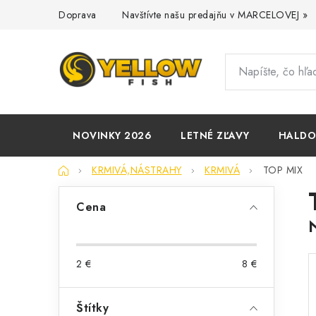
Prejsť
Doprava
Navštívte našu predajňu v MARCELOVEJ »
na
obsah
NOVINKY 2026
LETNÉ ZĽAVY
HALD
Domov
KRMIVÁ,NÁSTRAHY
KRMIVÁ
TOP MIX
B
Cena
o
č
2
€
8
€
n
ý
Štítky