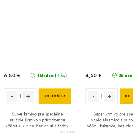
6,80 €
4,50 €
(4 ks)
Skladom
Sklado
DO KOŠÍKA
DO 
Super krmivo pre špeciálne
Super krmivo pre špe
situácie!Krmivo s prirodzenou
situácie!Krmivo s pri
vôňou kukurice, bez chuti a farbív.
vôňou kukurice, bez chuti
Kód:
TM143