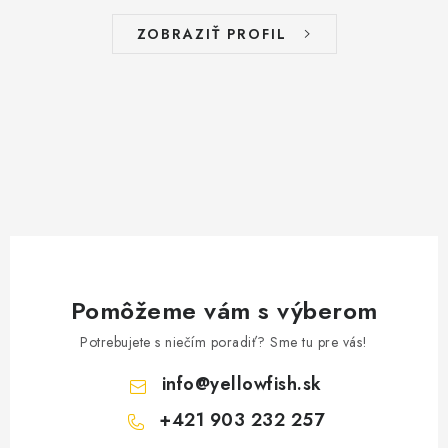
BIŽUTERIA-DOPLNKY
ZOBRAZIŤ PROFIL
TAŠKY A PÚZDRA
PRETEKÁRSKE SEDAČKY
NA STUDENÚ VODU
DARČEKOVÝ POUKAZ
OBCHODNÉ PODMIENKY
Pomôžeme vám s výberom
MOJA OBJEDNÁVKA
Potrebujete s niečím poradiť? Sme tu pre vás!
VRATKY - ODSTÚPENIE OD ZMLUVY - REKLAMACIU
info
@
yellowfish.sk
+421 903 232 257
KONTAKTY