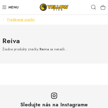
Prejsť
Hľad
na
obsah
Predávané značky
NOVINKY 2026
LETNÉ ZĽAVY
Reiva
HALDORADO
Žiadne produkty značky
Reiva
sa nenašli...
PRÚTY
NAVIJAKY
ARÓMY
KRMIVÁ,NÁSTRAHY
Sledujte nás na Instagrame