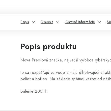
Popis
Diskusia
Ostatné informácie
Sú
Popis produktu
Nova Premiová značka, najvačši vyŕobca rybársky
lo sa rozpúšťajú vo vode a majú dlhotrvajúci atr
peliet a boilies. Na základe spätnej väzby od náš
balenie 200ml