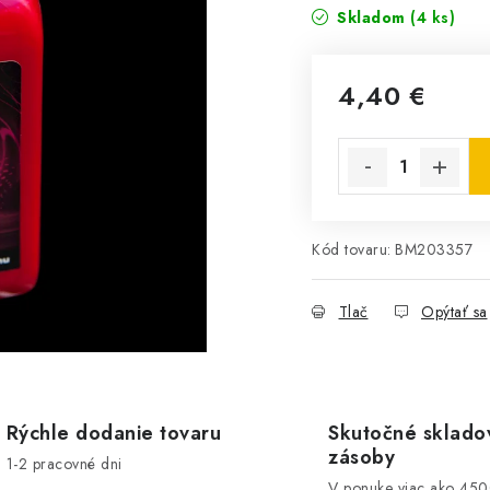
Skladom
(4 ks)
4,40 €
Jednotková cena:
Kód tovaru:
BM203357
Tlač
Opýtať sa
Rýchle dodanie tovaru
Skutočné sklado
zásoby
1-2 pracovné dni
V ponuke viac ako 45