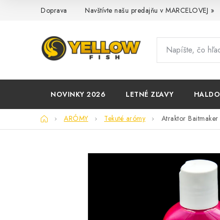
Prejsť
Doprava
Navštívte našu predajňu v MARCELOVEJ »
na
obsah
NOVINKY 2026
LETNÉ ZĽAVY
HALD
Domov
ARÓMY
Tekuté arómy
Atraktor Baitmake