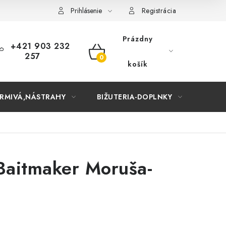
Prihlásenie
Registrácia
Prázdny
+421 903 232
257
NÁKUPNÝ
košík
KOŠÍK
RMIVÁ,NÁSTRAHY
BIŽUTERIA-DOPLNKY
TAŠKY
Baitmaker Moruša-