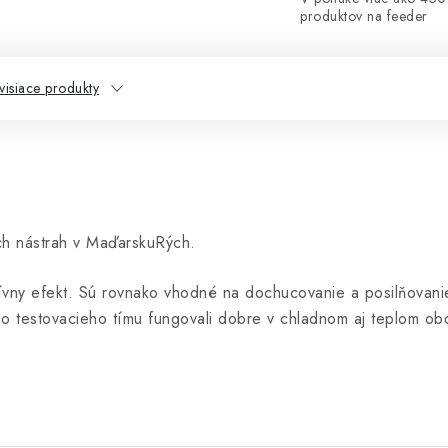
produktov na feeder
visiace produkty
ch nástrah v MaďarskuRých.
aktívny efekt. Sú rovnako vhodné na dochucovanie a posilňova
ho testovacieho tímu fungovali dobre v chladnom aj teplom ob