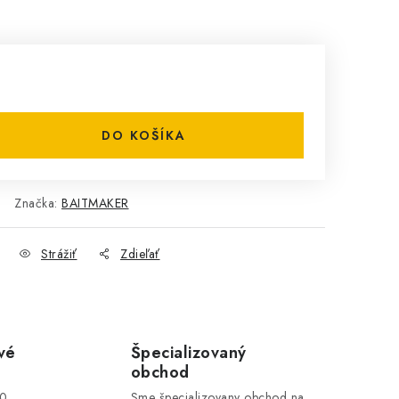
DO KOŠÍKA
Značka:
BAITMAKER
Strážiť
Zdieľať
vé
Špecializovaný
obchod
00
Sme špecializovany obchod na