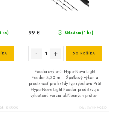
99 €
5 ks)
(1 ks)
Skladom
ÍKA
DO KOŠÍKA
Feederový prút HyperNova Light
Feeder 3,30 m – Špičkový výkon a
precíznosť pre každý typ rybolovu Prút
HyperNova Light Feeder predstavuje
vylepšenú verziu obľúbených prútov...
ód:
43453006
Kód:
SWHNMQ330