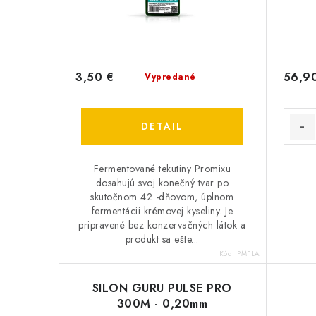
3,50 €
56,9
Vypredané
DETAIL
Fermentované tekutiny Promixu
dosahujú svoj konečný tvar po
skutočnom 42 -dňovom, úplnom
fermentácii krémovej kyseliny. Je
pripravené bez konzervačných látok a
produkt sa ešte...
Kód:
PMFLA
SILON GURU PULSE PRO
300M - 0,20mm