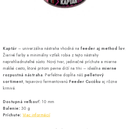
BIŽUTERIA-DOPLNKY
TAŠKY A PÚZDRA
PRETEKÁRSKE SEDAČKY
NA STUDENÚ VODU
Kaptár
– univerzálna nástraha vhodná na
feeder aj method lov
.
Žiarivé farby a minimálny vztlak robia z tejto nástrahy
DARČEKOVÝ POUKAZ
neprehliadnuteľné sústo. Nový tvar, jedinečné príchute a mierne
mäkké cesto, ktoré pritom pevne drží na tŕni – ideálna
mierne
rozpustná nástraha
. Perfektne dopĺňa náš
pelletový
OBCHODNÉ PODMIENKY
sortiment
, tejsavovo fermentovanú
Feeder Cucóku
aj rôzne
krmivá.
MOJA OBJEDNÁVKA
Dostupná veľkosť:
10 mm
VRATKY - ODSTÚPENIE OD ZMLUVY - REKLAMACIU
Balenie:
30 g
Príchute:
Viac informácií
KONTAKTY