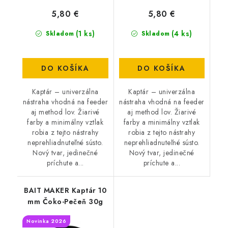
5,80 €
5,80 €
(1 ks)
(4 ks)
Skladom
Skladom
DO KOŠÍKA
DO KOŠÍKA
Kaptár – univerzálna
Kaptár – univerzálna
nástraha vhodná na feeder
nástraha vhodná na feeder
aj method lov. Žiarivé
aj method lov. Žiarivé
farby a minimálny vztlak
farby a minimálny vztlak
robia z tejto nástrahy
robia z tejto nástrahy
neprehliadnuteľné sústo.
neprehliadnuteľné sústo.
Nový tvar, jedinečné
Nový tvar, jedinečné
príchute a...
príchute a...
BAIT MAKER Kaptár 10
mm Čoko-Pečeň 30g
Novinka 2026