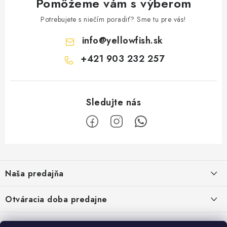
Pomôžeme vám s výberom
Potrebujete s niečím poradiť? Sme tu pre vás!
info
@
yellowfish.sk
+421 903 232 257
Z
á
Naša predajňa
p
ä
Kristian Szikonya-YELLOWFISH
,
Otváracia doba predajne
Námestie Slobody 1164/1,
t
946 32 Marcelová
i
Pondelok-Piatok: 8.00-17.00 hod.
Google map - plánovanie cesty
Informácie