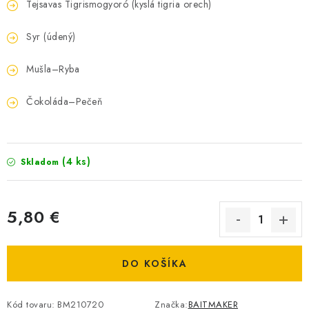
Tejsavas Tigrismogyoró (kyslá tigria orech)
DOPRAVA
Syr (údený)
VŠEOBECNÉ NARIADENIE O BEZPEČNOSTI
PRODUKTOV (GPSR)
Mušla–Ryba
ZNAČKY
Čokoláda–Pečeň
Doprava
Navštívte našu predajňu v MARCELOVEJ »
(4 ks)
Skladom
5,80 €
Jednotková cena:
DO KOŠÍKA
Kód tovaru:
BM210720
Značka:
BAITMAKER