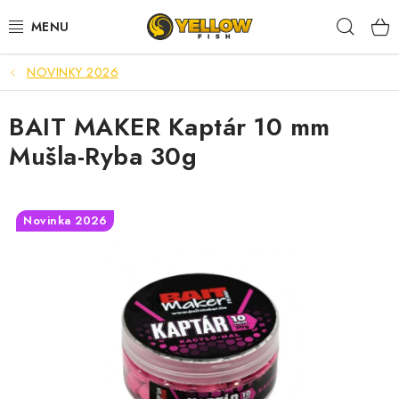
Prejsť
Hľad
na
obsah
NOVINKY 2026
NOVINKY 2026
BAIT MAKER Kaptár 10 mm
LETNÉ ZĽAVY
Mušla-Ryba 30g
HALDORADO
PRÚTY
Novinka 2026
NAVIJAKY
ARÓMY
KRMIVÁ,NÁSTRAHY