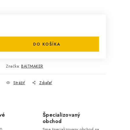
DO KOŠÍKA
Značka:
BAITMAKER
Strážiť
Zdieľať
vé
Špecializovaný
obchod
00
Sme špecializovany obchod na