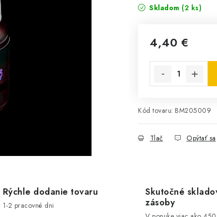
Skladom
(2 ks)
4,40 €
Jednotková cena:
Kód tovaru:
BM205009
Tlač
Opýtať sa
Rýchle dodanie tovaru
Skutočné sklado
zásoby
1-2 pracovné dni
V ponuke viac ako 45