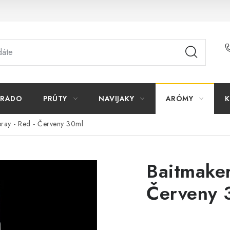
ORADO
PRÚTY
NAVIJAKY
ARÓMY
K
pray - Red - Červeny 30ml
Baitmaker
Červeny 