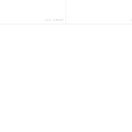
Kód:
GRR049
K