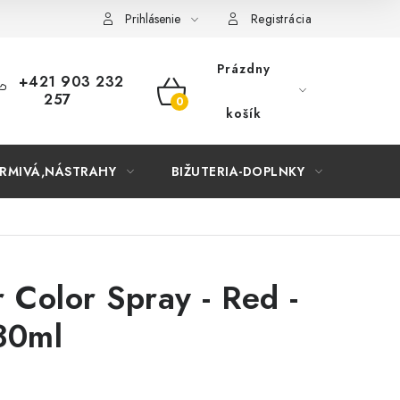
Prihlásenie
Registrácia
Prázdny
+421 903 232
257
NÁKUPNÝ
košík
KOŠÍK
RMIVÁ,NÁSTRAHY
BIŽUTERIA-DOPLNKY
TAŠKY
 Color Spray - Red -
30ml