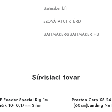
Baitmaker kft
sZOVÁTAI UT 6 ÉRD
BAITMAKER@BAITMAKER.HU
Súvisiaci tovar
 Feeder Special Rig 1m
Preston Carp XS 24
áčik 10- 0,17mm Silon
(60cm)Landing Net