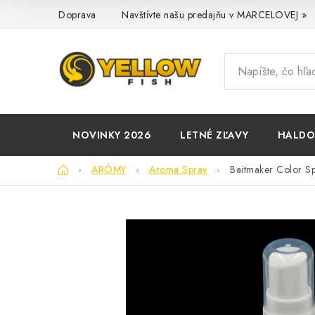
Prejsť
Doprava
Navštívte našu predajňu v MARCELOVEJ »
na
obsah
NOVINKY 2026
LETNÉ ZĽAVY
HALD
Domov
ARÓMY
Aroma Spray
Baitmaker Color S