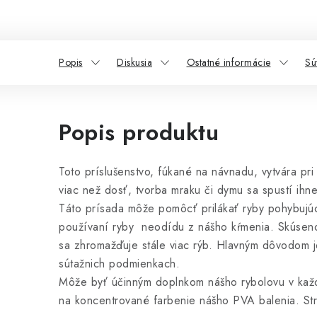
Popis
Diskusia
Ostatné informácie
Sú
Popis produktu
Toto príslušenstvo, fúkané na návnadu, vytvára pr
viac než dosť, tvorba mraku či dymu sa spustí ih
Táto prísada môže pomôcť prilákať ryby pohybujúc
používaní ryby neodídu z nášho kŕmenia. Skúsenost
sa zhromažďuje stále viac rýb. Hlavným dôvodom je
sútažnich podmienkach.
Môže byť účinným doplnkom nášho rybolovu v každ
na koncentrované farbenie nášho PVA balenia. Stre