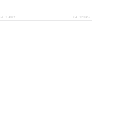
ód:
P0140052
Kód:
P0200455