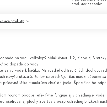
produktov na feeder
visiace produkty
i dopade na vodu veľkolepý oblak dymu. 1-2, alebo aj 3 streky
neď po dopade do vody!
e sa vo vode k háčiku. Na rozdiel od tradičných dochucovadie
i navyše ukazujú, že lov sa zrýchľuje, čas medzi zábermi sa 
 prídavná látka stimulujúca chuť do jedla. Špeciálne ho odpo
om ročnom období, efektívne funguje aj v chladnejšej vode! 
d ošetrovanej plochy zostáva v bezprostrednej blízkosti nást