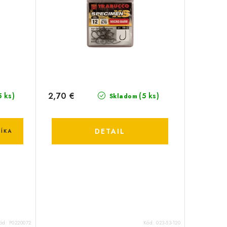
2,70 €
5 ks)
(5 ks)
Skladom
DETAIL
ÍKA
ód:
P0220072
Kód:
023-53-120