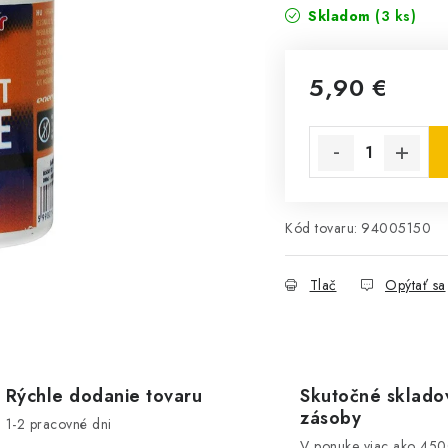
Skladom
(3 ks)
5,90 €
Jednotková cena:
Kód tovaru:
94005150
Tlač
Opýtať sa
Rýchle dodanie tovaru
Skutočné sklado
zásoby
1-2 pracovné dni
V ponuke viac ako 45