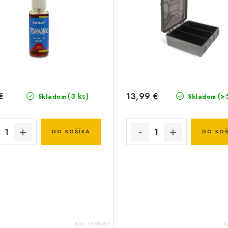
€
13,99 €
(3 ks)
(>
Skladom
Skladom
DO KOŠÍKA
DO KOŠ
Kód:
HD16783
K