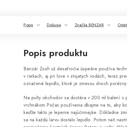
Popis
Diskusia
Značka BENZAR
Ostat
Popis produktu
Benzár Zsolt už desaťročia úspešne používa tech
v riekach, aj pri love v stojatych vodách, teraz p
označené lepidlo, ktoré je zmesou dvoch poréznyc
Na pulty obchodov sa dostáva v 200 ml balení s p
vrchnákom.
Počas používania dbajme na to, aby bol 
keďže takto je lepenie najúčinnejšie. Dôkladne z
sa na každú larvu dostalo lepidlo. Potom naň nast