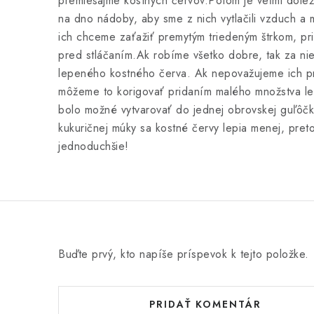
premiešajme kostných červov.
Potom je veľmi dôlež
na dno nádoby, aby sme z nich vytlačili vzduch a m
ich chceme zaťažiť premytým triedeným štrkom, pr
pred stláčaním.
Ak robíme všetko dobre, tak za n
lepeného kostného červa. Ak nepovažujeme ich pr
môžeme to korigovať pridaním malého množstva lepi
bolo možné vytvarovať do jednej obrovskej guľôčk
kukuričnej múky sa kostné červy lepia menej, preto
jednoduchšie!
Buďte prvý, kto napíše príspevok k tejto položke.
PRIDAŤ KOMENTÁR