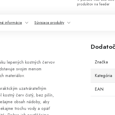
produktov na feeder
né informácie
Súvisiace produkty
Dodatoč
Značka
niku lepených kostných červov
redstavuje svojim menom
h materiálov.
Kategória
raktickým uzatvárateľným
EAN
kostný červ čistý, bez pilín,
miešajme obsah nádoby, aby
riekajme trochu vody a opäť