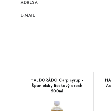
ADRESA
E-MAIL
HALDORÁDÓ Carp syrup -
HA
Španielsky lieskový orech
Ac
500ml