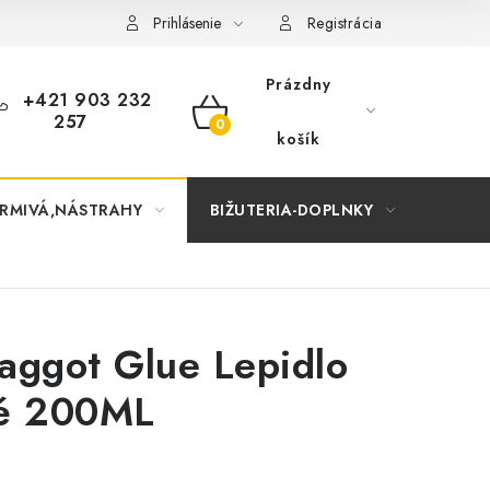
Prihlásenie
Registrácia
Prázdny
+421 903 232
257
NÁKUPNÝ
košík
KOŠÍK
RMIVÁ,NÁSTRAHY
BIŽUTERIA-DOPLNKY
TAŠKY
aggot Glue Lepidlo
é 200ML