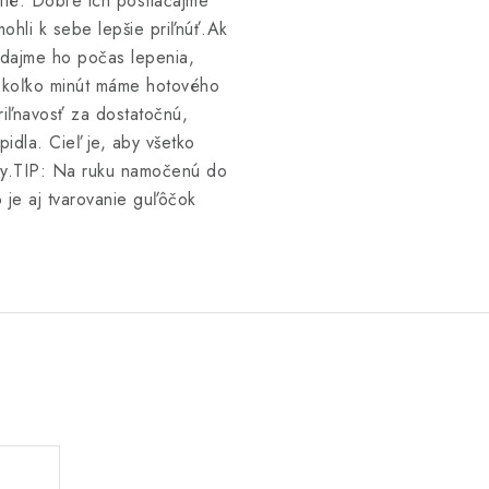
ité: Dobre ich postláčajme
ohli k sebe lepšie priľnúť.
Ak
idajme ho počas lepenia,
iekoľko minút máme hotového
iľnavosť za dostatočnú,
dla. Cieľ je, aby všetko
y.
TIP: Na ruku namočenú do
 je aj tvarovanie guľôčok