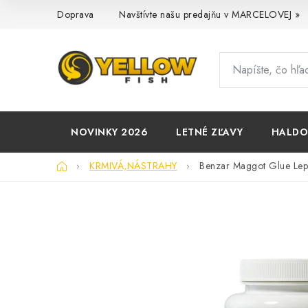
Prejsť
Doprava
Navštívte našu predajňu v MARCELOVEJ »
na
obsah
NOVINKY 2026
LETNÉ ZĽAVY
HALD
Domov
KRMIVÁ,NÁSTRAHY
Benzar Maggot Glue Lep