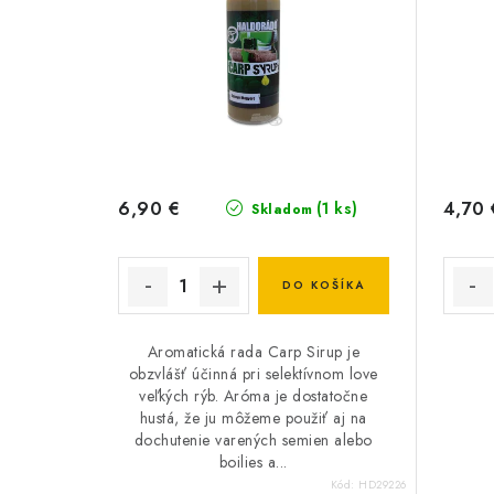
6,90 €
4,70 
(1 ks)
Skladom
DO KOŠÍKA
Aromatická rada Carp Sirup je
obzvlášť účinná pri selektívnom love
veľkých rýb. Aróma je dostatočne
hustá, že ju môžeme použiť aj na
dochutenie varených semien alebo
boilies a...
Kód:
HD29226