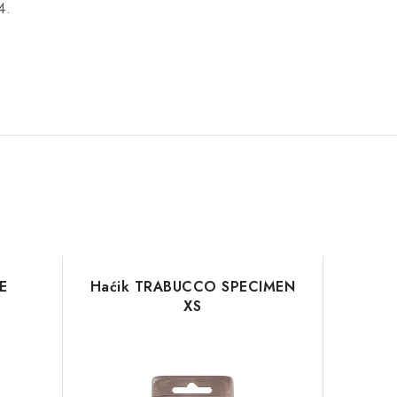
4.
E
Haćik TRABUCCO SPECIMEN
XS