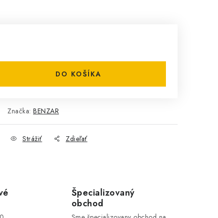
DO KOŠÍKA
Značka:
BENZAR
Strážiť
Zdieľať
vé
Špecializovaný
obchod
00
Sme špecializovany obchod na