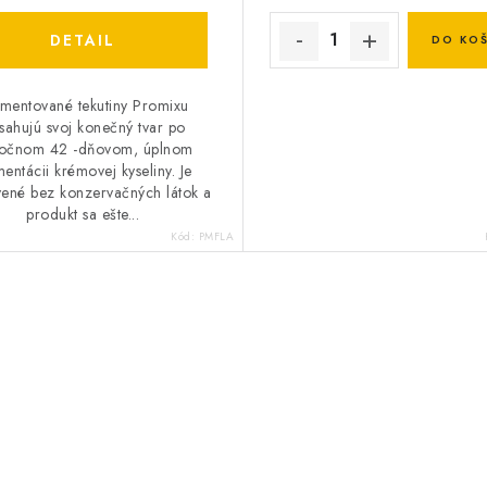
DETAIL
DO KOŠ
mentované tekutiny Promixu
sahujú svoj konečný tvar po
točnom 42 -dňovom, úplnom
mentácii krémovej kyseliny. Je
vené bez konzervačných látok a
produkt sa ešte...
Kód:
PMFLA