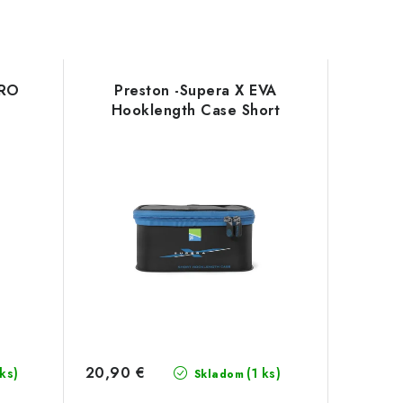
PRO
Preston -Supera X EVA
Hooklength Case Short
20,90 €
 ks)
(1 ks)
Skladom