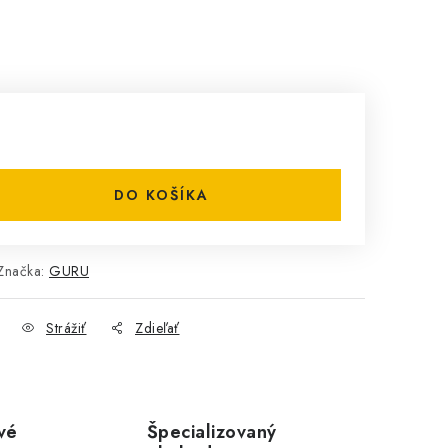
DO KOŠÍKA
Značka:
GURU
Strážiť
Zdieľať
vé
Špecializovaný