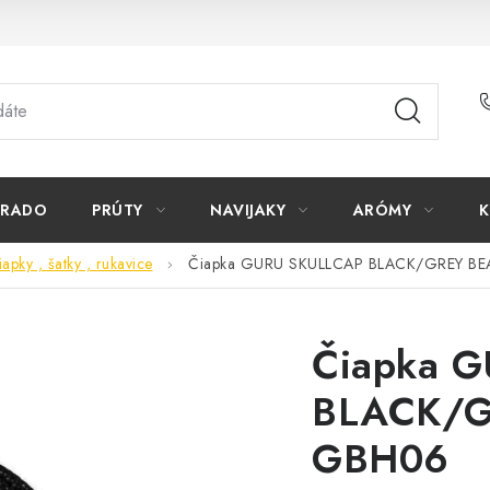
ORADO
PRÚTY
NAVIJAKY
ARÓMY
K
apky , šatky , rukavice
Čiapka GURU SKULLCAP BLACK/GREY BE
Čiapka 
BLACK/G
GBH06