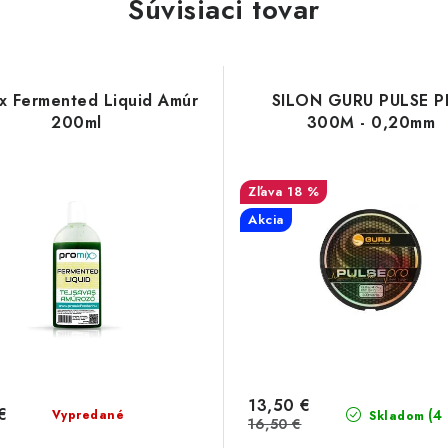
Súvisiaci tovar
x Fermented Liquid Amúr
SILON GURU PULSE 
200ml
300M - 0,20mm
18 %
Akcia
13,50 €
€
(4
Vypredané
Skladom
16,50 €