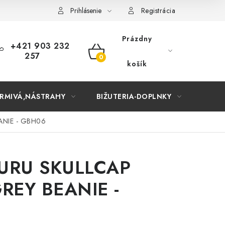
Prihlásenie
Registrácia
Prázdny
+421 903 232
257
NÁKUPNÝ
košík
KOŠÍK
RMIVÁ,NÁSTRAHY
BIŽUTERIA-DOPLNKY
TAŠKY
ANIE - GBH06
GURU SKULLCAP
REY BEANIE -