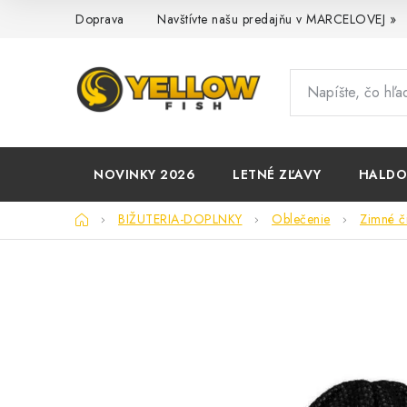
Prejsť
Doprava
Navštívte našu predajňu v MARCELOVEJ »
na
obsah
NOVINKY 2026
LETNÉ ZĽAVY
HALD
Domov
BIŽUTERIA-DOPLNKY
Oblečenie
Zimné či