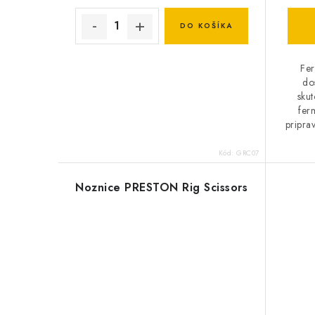
DO KOŠÍKA
Fer
do
sku
fer
pripra
Kód:
GRC07
Noznice PRESTON Rig Scissors