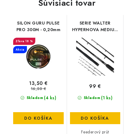
Súvisiaci tovar
SILON GURU PULSE
SERIE WALTER
PRO 300M - 0,20mm
HYPERNOVA MEDIUM
FEEDER 330
18 %
Akcia
13,50 €
99 €
16,50 €
(4 ks)
(1 ks)
Skladom
Skladom
DO KOŠÍKA
DO KOŠÍKA
Feederový prút