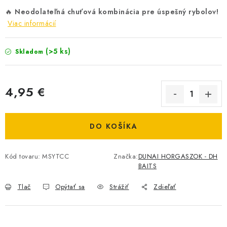
DOPRAVA
🔥
Neodolateľná chuťová kombinácia pre úspešný rybolov!
Viac informácií
VŠEOBECNÉ NARIADENIE O BEZPEČNOSTI
PRODUKTOV (GPSR)
(>5 ks)
Skladom
ZNAČKY
4,95 €
Doprava
Navštívte našu predajňu v MARCELOVEJ »
Jednotková cena:
DO KOŠÍKA
Kód tovaru:
MSYTCC
Značka:
DUNAI HORGASZOK - DH
BAITS
Tlač
Opýtať sa
Strážiť
Zdieľať