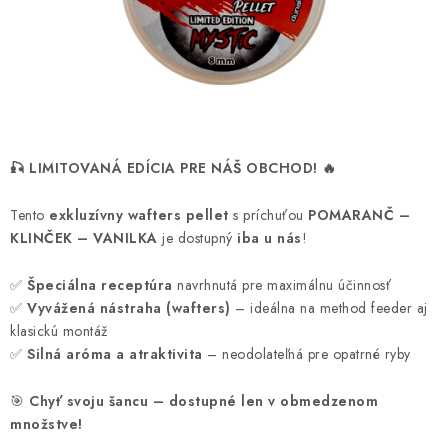
BIŽUTERIA-DOPLNKY
TAŠKY A PÚZDRA
PRETEKÁRSKE SEDAČKY
NA STUDENÚ VODU
🎣 LIMITOVANÁ EDÍCIA PRE NÁŠ OBCHOD! 🔥
DARČEKOVÝ POUKAZ
Tento
exkluzívny wafters pellet
s príchuťou
POMARANČ –
KLINČEK – VANILKA
je dostupný
iba u nás
!
OBCHODNÉ PODMIENKY
✅
Špeciálna receptúra
navrhnutá pre maximálnu účinnosť
✅
Vyvážená nástraha (wafters)
– ideálna na method feeder aj
MOJA OBJEDNÁVKA
klasickú montáž
✅
Silná aróma a atraktivita
– neodolateľná pre opatrné ryby
VRATKY - ODSTÚPENIE OD ZMLUVY - REKLAMACIU
🎯
Chyť svoju šancu – dostupné len v obmedzenom
KONTAKTY
množstve!