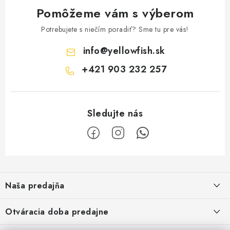
Pomôžeme vám s výberom
Potrebujete s niečím poradiť? Sme tu pre vás!
info
@
yellowfish.sk
+421 903 232 257
Z
á
Naša predajňa
p
ä
Kristian Szikonya-YELLOWFISH
,
Otváracia doba predajne
Námestie Slobody 1164/1,
t
946 32 Marcelová
Pondelok-Piatok: 8.00-17.00 hod.