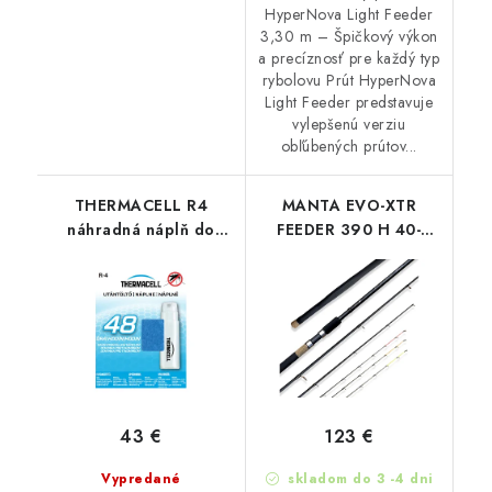
HyperNova Light Feeder
3,30 m – Špičkový výkon
a precíznosť pre každý typ
rybolovu Prút HyperNova
Light Feeder predstavuje
vylepšenú verziu
obľúbených prútov...
THERMACELL R4
MANTA EVO-XTR
náhradná náplň do
FEEDER 390 H 40-
prístrojov
100G
43 €
123 €
Vypredané
skladom do 3 -4 dni