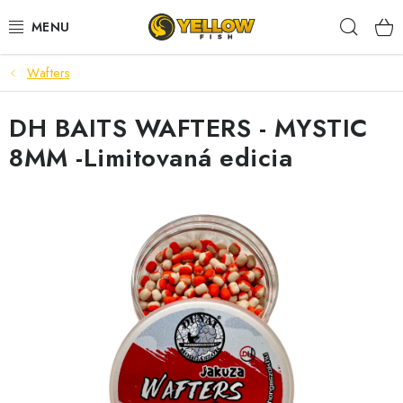
Prejsť
Hľad
na
obsah
Wafters
NOVINKY 2026
DH BAITS WAFTERS - MYSTIC
LETNÉ ZĽAVY
8MM -Limitovaná edicia
HALDORADO
PRÚTY
NAVIJAKY
ARÓMY
KRMIVÁ,NÁSTRAHY