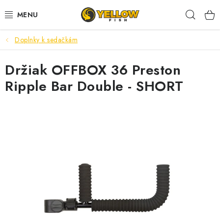
Prejsť
Hľad
na
obsah
Doplnky k sedačkám
NOVINKY 2026
Držiak OFFBOX 36 Preston
LETNÉ ZĽAVY
Ripple Bar Double - SHORT
HALDORADO
PRÚTY
NAVIJAKY
ARÓMY
KRMIVÁ,NÁSTRAHY