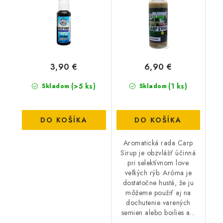
3,90 €
6,90 €
(>5 ks)
(1 ks)
Skladom
Skladom
DO KOŠÍKA
DO KOŠÍKA
Aromatická rada Carp
Sirup je obzvlášť účinná
pri selektívnom love
veľkých rýb. Aróma je
dostatočne hustá, že ju
môžeme použiť aj na
dochutenie varených
semien alebo boilies a...