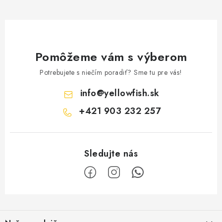
Pomôžeme vám s výberom
Potrebujete s niečím poradiť? Sme tu pre vás!
info
@
yellowfish.sk
+421 903 232 257
Z
á