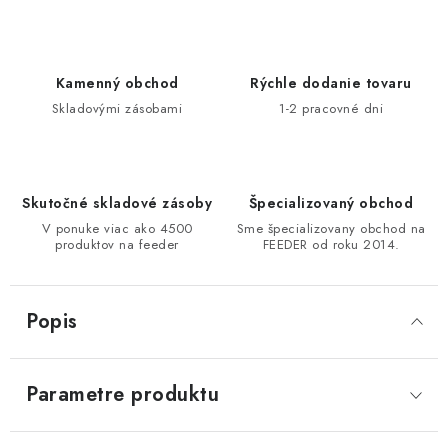
DOPRAVA
VŠEOBECNÉ NARIADENIE O BEZPEČNOSTI
Kamenný obchod
Rýchle dodanie tovaru
PRODUKTOV (GPSR)
Skladovými zásobami
1-2 pracovné dni
ZNAČKY
Doprava
Navštívte našu predajňu v MARCELOVEJ »
Skutočné skladové zásoby
Špecializovaný obchod
V ponuke viac ako 4500
Sme špecializovany obchod na
produktov na feeder
FEEDER od roku 2014.
Popis
Parametre produktu