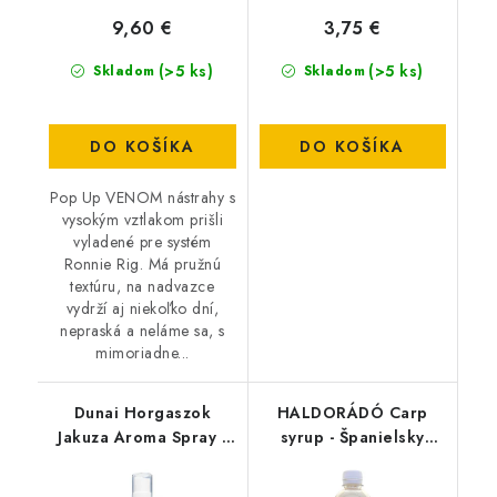
9,60 €
3,75 €
(>5 ks)
(>5 ks)
Skladom
Skladom
DO KOŠÍKA
DO KOŠÍKA
Pop Up VENOM nástrahy s
vysokým vztlakom prišli
vyladené pre systém
Ronnie Rig. Má pružnú
textúru, na nadvazce
vydrží aj niekoľko dní,
nepraská a neláme sa, s
mimoriadne...
Dunai Horgaszok
HALDORÁDÓ Carp
Jakuza Aroma Spray -
syrup - Španielsky
ICE FISH
lieskový orech 500ml