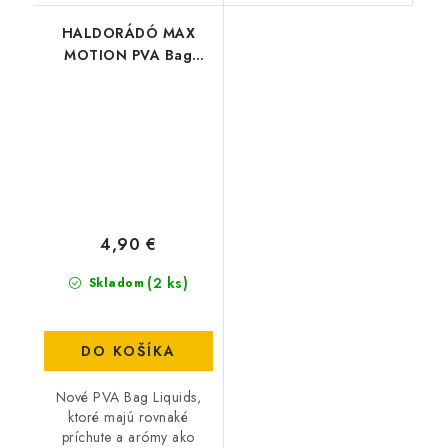
HALDORÁDÓ MAX
MOTION PVA Bag
Liquid - Champion
Corn
4,90 €
(2 ks)
Skladom
DO KOŠÍKA
Nové PVA Bag Liquids,
ktoré majú rovnaké
príchute a arómy ako