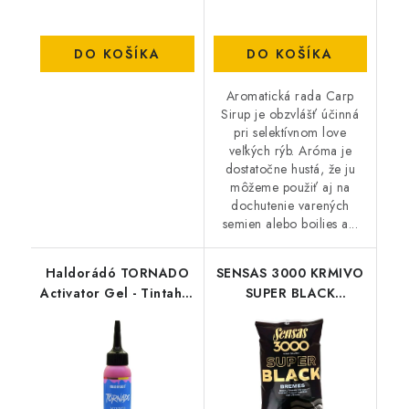
DO KOŠÍKA
DO KOŠÍKA
Aromatická rada Carp
Sirup je obzvlášť účinná
pri selektívnom love
veľkých rýb. Aróma je
dostatočne hustá, že ju
môžeme použiť aj na
dochutenie varených
semien alebo boilies a...
Haldorádó TORNADO
SENSAS 3000 KRMIVO
Activator Gel - Tintahal
SUPER BLACK
& Barack-Squid-
BREMES(pleskáč)
Broskyňa