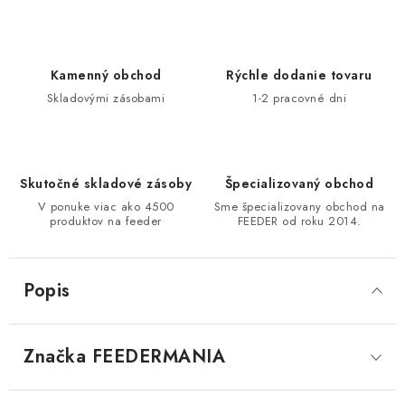
DOPRAVA
VŠEOBECNÉ NARIADENIE O BEZPEČNOSTI
Kamenný obchod
Rýchle dodanie tovaru
PRODUKTOV (GPSR)
Skladovými zásobami
1-2 pracovné dni
ZNAČKY
Doprava
Navštívte našu predajňu v MARCELOVEJ »
Skutočné skladové zásoby
Špecializovaný obchod
V ponuke viac ako 4500
Sme špecializovany obchod na
produktov na feeder
FEEDER od roku 2014.
Popis
Značka
 FEEDERMANIA