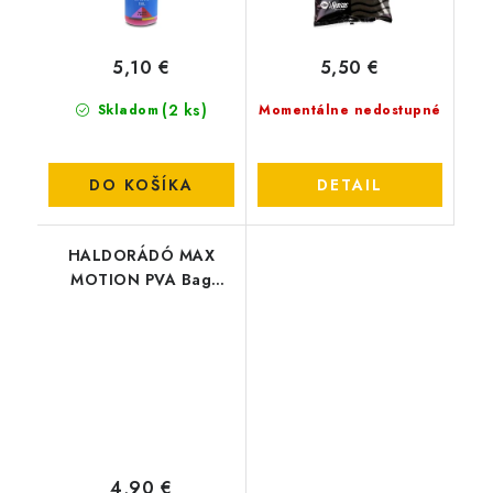
5,10 €
5,50 €
(2 ks)
Skladom
Momentálne nedostupné
DO KOŠÍKA
DETAIL
HALDORÁDÓ MAX
MOTION PVA Bag
Liquid - Champion
Corn
4,90 €