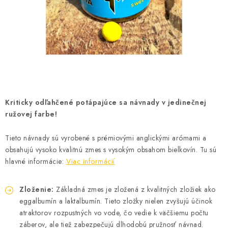
BIŽUTERIA-DOPLNKY
TAŠKY A PÚZDRA
PRETEKÁRSKE SEDAČKY
NA STUDENÚ VODU
Kriticky odľahčené potápajúce sa návnady v jedinečnej
DARČEKOVÝ POUKAZ
ružovej farbe!
OBCHODNÉ PODMIENKY
Tieto návnady sú vyrobené s prémiovými anglickými arómami a
obsahujú vysoko kvalitnú zmes s vysokým obsahom bielkovín. Tu sú
MOJA OBJEDNÁVKA
hlavné informácie:
Viac informácií
VRATKY - ODSTÚPENIE OD ZMLUVY - REKLAMACIU
Zloženie:
Základná zmes je zložená z kvalitných zložiek ako
eggalbumín a laktalbumín. Tieto zložky nielen zvyšujú účinok
KONTAKTY
atraktorov rozpustných vo vode, čo vedie k väčšiemu počtu
záberov, ale tiež zabezpečujú dlhodobú pružnosť návnad.