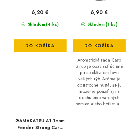
6,20 €
6,90 €
(4 ks)
(1 ks)
Skladom
Skladom
DO KOŠÍKA
DO KOŠÍKA
Aromatická rada Carp
Sirup je obzvlášť účinná
pri selektívnom love
veľkých rýb. Aróma je
dostatočne hustá, že ju
môžeme použiť aj na
dochutenie varených
semien alebo boilies a...
GAMAKATSU A1 Team
Feeder Strong Carp
(10ks/bal) - 12