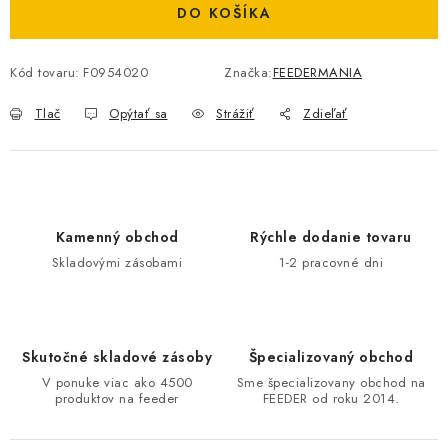
DO KOŠÍKA
Kód tovaru:
F0954020
Značka:
FEEDERMANIA
Tlač
Opýtať sa
Strážiť
Zdieľať
Kamenný obchod
Rýchle dodanie tovaru
Skladovými zásobami
1-2 pracovné dni
Skutočné skladové zásoby
Špecializovaný obchod
V ponuke viac ako 4500
Sme špecializovany obchod na
produktov na feeder
FEEDER od roku 2014.