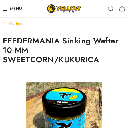
Prejsť
Hľad
na
obsah
Wafters
NOVINKY 2026
FEEDERMANIA Sinking Wafter
LETNÉ ZĽAVY
10 MM
HALDORADO
SWEETCORN/KUKURICA
PRÚTY
NAVIJAKY
ARÓMY
KRMIVÁ,NÁSTRAHY