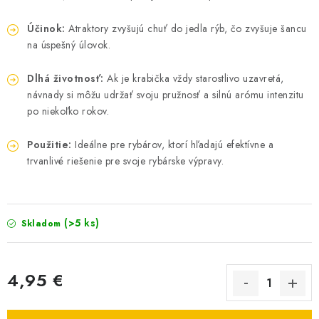
DOPRAVA
Účinok:
Atraktory zvyšujú chuť do jedla rýb, čo zvyšuje šancu
na úspešný úlovok.
VŠEOBECNÉ NARIADENIE O BEZPEČNOSTI
PRODUKTOV (GPSR)
Dlhá životnosť:
Ak je krabička vždy starostlivo uzavretá,
návnady si môžu udržať svoju pružnosť a silnú arómu intenzitu
ZNAČKY
po niekoľko rokov.
Doprava
Navštívte našu predajňu v MARCELOVEJ »
Použitie:
Ideálne pre rybárov, ktorí hľadajú efektívne a
trvanlivé riešenie pre svoje rybárske výpravy.
(>5 ks)
Skladom
4,95 €
Jednotková cena: