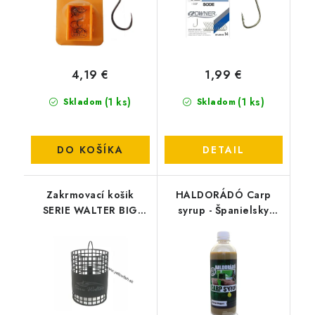
4,19 €
1,99 €
(1 ks)
(1 ks)
Skladom
Skladom
DO KOŠÍKA
DETAIL
Zakrmovací košik
HALDORÁDÓ Carp
SERIE WALTER BIG
syrup - Španielsky
FEEDER XXXL 10G
lieskový orech 500ml