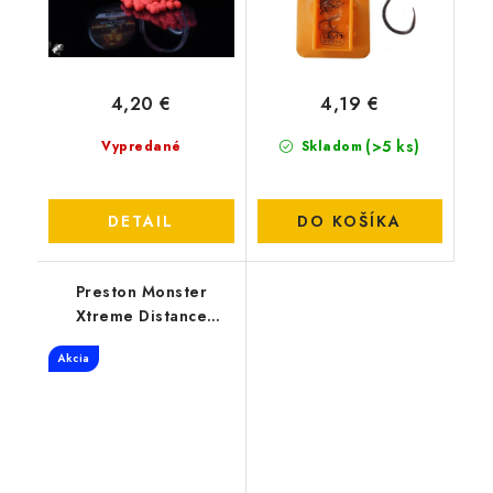
4,20 €
4,19 €
(>5 ks)
Vypredané
Skladom
DETAIL
DO KOŠÍKA
Preston Monster
Xtreme Distance
Feeder 3.6M 150gr
Akcia