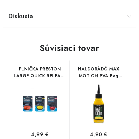
Diskusia
Súvisiaci tovar
PLNIČKA PRESTON
HALDORÁDÓ MAX
LARGE QUICK RELEASE
MOTION PVA Bag
METHOD MOULD
Liquid - Champion
Corn
4,99 €
4,90 €