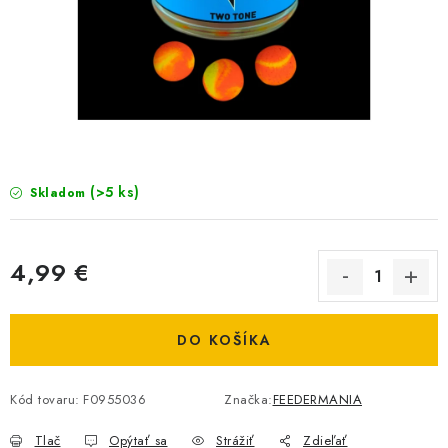
BIŽUTERIA-DOPLNKY
TAŠKY A PÚZDRA
PRETEKÁRSKE SEDAČKY
NA STUDENÚ VODU
(>5 ks)
Skladom
DARČEKOVÝ POUKAZ
OBCHODNÉ PODMIENKY
4,99 €
Jednotková cena:
MOJA OBJEDNÁVKA
DO KOŠÍKA
VRATKY - ODSTÚPENIE OD ZMLUVY - REKLAMACIU
Kód tovaru:
F0955036
Značka:
FEEDERMANIA
KONTAKTY
Tlač
Opýtať sa
Strážiť
Zdieľať