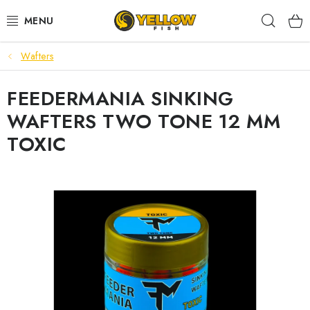
Prejsť
Hľad
na
obsah
Wafters
NOVINKY 2026
FEEDERMANIA SINKING
LETNÉ ZĽAVY
WAFTERS TWO TONE 12 MM
HALDORADO
TOXIC
PRÚTY
NAVIJAKY
ARÓMY
KRMIVÁ,NÁSTRAHY