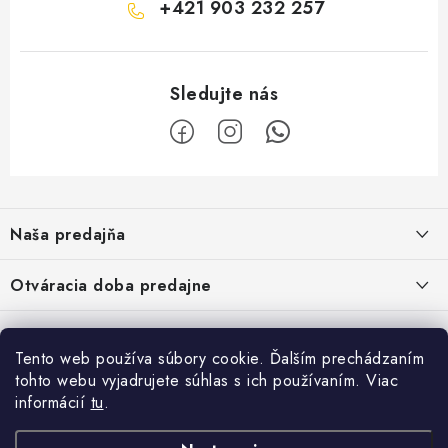
+421 903 232 257
Z
á
Naša predajňa
p
ä
Kristian Szikonya-YELLOWFISH
,
Otváracia doba predajne
Námestie Slobody 1164/1,
t
946 32 Marcelová
i
Pondelok-Piatok: 8.00-17.00 hod.
Google map - plánovanie cesty
Informácie
Obedňajšia prestávka 12.00-12.30 hod.
e
Pozrite Google mapu
Tento web používa súbory cookie. Ďalším prechádzaním
Sobota : 8.00-12.00 hod.
O nás
tohto webu vyjadrujete súhlas s ich používaním. Viac
Facebook
Vernostný program
informácií
tu
.
Napíšte nám
Obchodné podmienky
Prijímame online platby