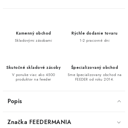
DOPRAVA
VŠEOBECNÉ NARIADENIE O BEZPEČNOSTI
PRODUKTOV (GPSR)
Kamenný obchod
Rýchle dodanie tovaru
Skladovými zásobami
1-2 pracovné dni
ZNAČKY
Doprava
Navštívte našu predajňu v MARCELOVEJ »
Skutočné skladové zásoby
Špecializovaný obchod
V ponuke viac ako 4500
Sme špecializovany obchod na
produktov na feeder
FEEDER od roku 2014.
Popis
Značka
 FEEDERMANIA