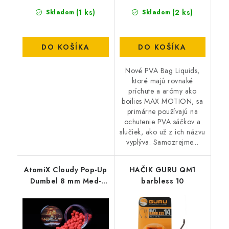
(1 ks)
(2 ks)
Skladom
Skladom
DO KOŠÍKA
DO KOŠÍKA
Nové PVA Bag Liquids,
ktoré majú rovnaké
príchute a arómy ako
boilies MAX MOTION, sa
primárne používajú na
ochutenie PVA sáčkov a
slučiek, ako už z ich názvu
vyplýva. Samozrejme...
AtomiX Cloudy Pop-Up
HAČIK GURU QM1
Dumbel 8 mm Med-
barbless 10
Slivka