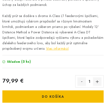
úchop za každých podmienok.
Každý prút sa dodáva s dvoma A-Class LT feederovými špičkami,
ktoré umožňujú rybárom prispôsobiť sa rôznym hmotnostiam
krmítok, podmienkam a záberom priamo po vybalení. Modely 12'
Distance Method a Power Distance sú vybavené A-Class DT
špičkami, ktoré lepšie zodpovedajú vyššiemu výkonu a požiadavkám
ďalekého feederového lovu, aby bol každý prút optimálne
prispôsobený svojmu určeniu
Viac informácií
(5 ks)
Skladom
79,99 €
Jednotková cena:
DO KOŠÍKA