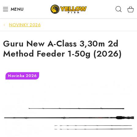
Prejsť
Hľad
na
obsah
NOVINKY 2026
NOVINKY 2026
Guru New A-Class 3,30m 2d
LETNÉ ZĽAVY
Method Feeder 1-50g (2026)
HALDORADO
PRÚTY
Novinka 2026
NAVIJAKY
ARÓMY
KRMIVÁ,NÁSTRAHY