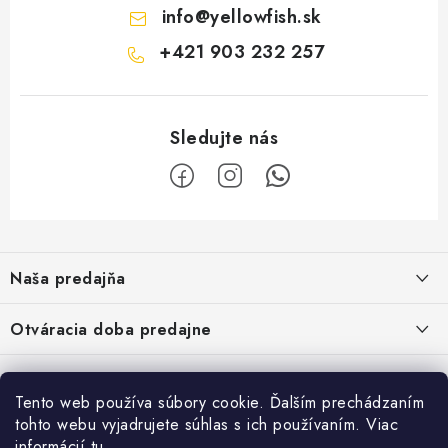
info
@
yellowfish.sk
+421 903 232 257
Z
á
Naša predajňa
p
ä
Kristian Szikonya-YELLOWFISH
,
Otváracia doba predajne
Námestie Slobody 1164/1,
t
946 32 Marcelová
i
Pondelok-Piatok: 8.00-17.00 hod.
Google map - plánovanie cesty
Informácie
Obedňajšia prestávka 12.00-12.30 hod.
e
Pozrite Google mapu
Tento web používa súbory cookie. Ďalším prechádzaním
Sobota : 8.00-12.00 hod.
O nás
tohto webu vyjadrujete súhlas s ich používaním. Viac
Facebook
Vernostný program
informácií
tu
.