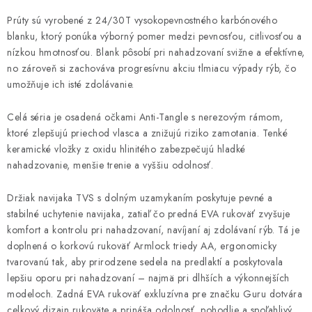
DOPRAVA
Prúty sú vyrobené z 24/30T vysokopevnostného karbónového
blanku, ktorý ponúka výborný pomer medzi pevnosťou, citlivosťou a
VŠEOBECNÉ NARIADENIE O BEZPEČNOSTI
nízkou hmotnosťou. Blank pôsobí pri nahadzovaní svižne a efektívne,
PRODUKTOV (GPSR)
no zároveň si zachováva progresívnu akciu tlmiacu výpady rýb, čo
umožňuje ich isté zdolávanie.
ZNAČKY
Celá séria je osadená očkami Anti-Tangle s nerezovým rámom,
ktoré zlepšujú priechod vlasca a znižujú riziko zamotania. Tenké
Doprava
Navštívte našu predajňu v MARCELOVEJ »
keramické vložky z oxidu hlinitého zabezpečujú hladké
nahadzovanie, menšie trenie a vyššiu odolnosť.
Držiak navijaka TVS s dolným uzamykaním poskytuje pevné a
stabilné uchytenie navijaka, zatiaľ čo predná EVA rukoväť zvyšuje
komfort a kontrolu pri nahadzovaní, navíjaní aj zdolávaní rýb. Tá je
doplnená o korkovú rukoväť Armlock triedy AA, ergonomicky
tvarovanú tak, aby prirodzene sedela na predlaktí a poskytovala
lepšiu oporu pri nahadzovaní – najmä pri dlhších a výkonnejších
modeloch. Zadná EVA rukoväť exkluzívna pre značku Guru dotvára
celkový dizajn rukoväte a prináša odolnosť, pohodlie a spoľahlivý