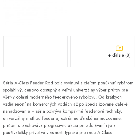
BIŽUTERIA-DOPLNKY
TAŠKY A PÚZDRA
PRETEKÁRSKE SEDAČKY
NA STUDENÚ VODU
+ ďalšie (8)
DARČEKOVÝ POUKAZ
OBCHODNÉ PODMIENKY
Séria A-Class Feeder Rod bola vyvinutá s cieľom ponúknuť rybárom
spoľahlivý, cenovo dostupný a veľmi univerzálny výber prútov pre
MOJA OBJEDNÁVKA
všetky oblasti moderného feederového rybolovu. Od krátkych
vzdialeností na komerčných vodách až po špecializované ďaleké
nahadzovanie – séria pokrýva kompaktné feederové techniky,
VRATKY - ODSTÚPENIE OD ZMLUVY - REKLAMACIU
univerzálny method feeder aj extrémne ďaleké nahadzovanie,
pričom si zachováva progresívnu akciu pri zdolávaní rýb a
KONTAKTY
používateľsky prívetivé vlastnosti typické pre radu A-Class.