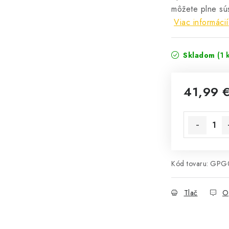
môžete plne súst
Viac informácií
Skladom
(1 
41,99 
Jednotková 
Kód tovaru:
GPG
Tlač
O