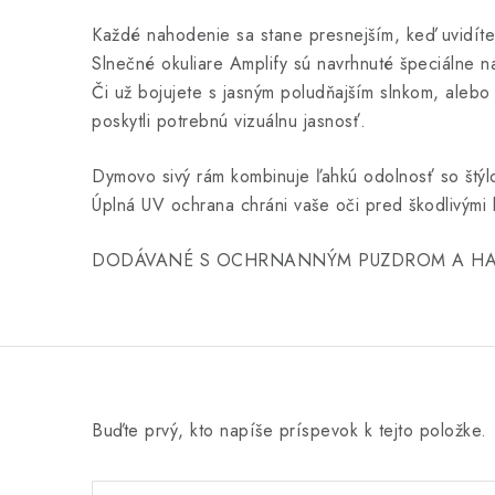
Každé nahodenie sa stane presnejším, keď uvidíte
Slnečné okuliare Amplify sú navrhnuté špeciálne n
Či už bojujete s jasným poludňajším slnkom, alebo
poskytli potrebnú vizuálnu jasnosť.
Dymovo sivý rám kombinuje ľahkú odolnosť so štýl
Úplná UV ochrana chráni vaše oči pred škodlivými lú
DODÁVANÉ S OCHRNANNÝM PUZDROM A H
Buďte prvý, kto napíše príspevok k tejto položke.