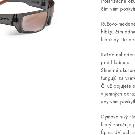
Polarizačné oku
čím vám poskyt
Ružovo-medené 
hĺbky, čím odha
ktoré by ste be
Každé nahodenie
pod hladinou.
Slnečné okuliar
fungujú za vše
Či už bojujete 
v jemných odraz
aby vám poskytl
Dymovo sivý rá
ktorý zaručuje 
Úplná UV ochran