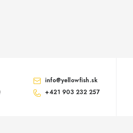
info
@
yellowfish.sk
+421 903 232 257
!