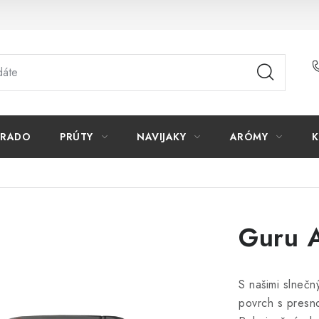
ORADO
PRÚTY
NAVIJAKY
ARÓMY
K
Guru A
S našimi slnečn
povrch s presn