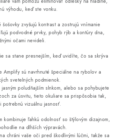
liare vám pomôžu eliminovať odlesky na hladine,
nú výhodu, keď ste vonku.
šošovky zvyšujú kontrast a zostrujú vnímanie
ľujú podvodné prvky, pohyb rýb a kontúry dna,
žnými očami nevideli.
 sa stane presnejším, keď uvidíte, čo sa skrýva
e Amplify sú navrhnuté špeciálne na rybolov a
tkých svetelných podmienok.
s jasným poludňajším slnkom, alebo sa pohybujete
och za úsvitu, tieto okuliare sa prispôsobia tak,
i potrebnú vizuálnu jasnosť.
m kombinuje ľahkú odolnosť so štýlovým dizajnom,
pohodlie na dlhších výpravách.
a chráni vaše oči pred škodlivými lúčmi, takže sa