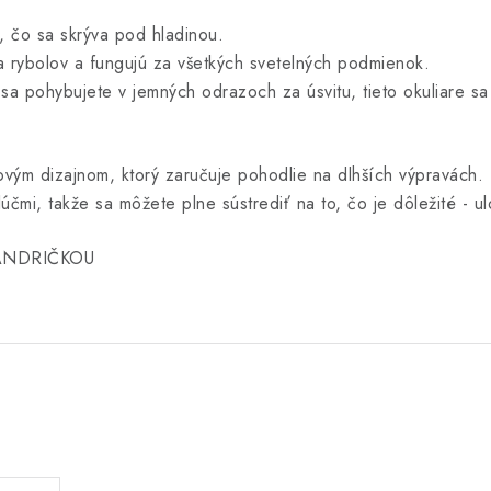
, čo sa skrýva pod hladinou.
a rybolov a fungujú za všetkých svetelných podmienok.
 sa pohybujete v jemných odrazoch za úsvitu, tieto okuliare sa
ovým dizajnom, ktorý zaručuje pohodlie na dlhších výpravách.
čmi, takže sa môžete plne sústrediť na to, čo je dôležité - ulo
ANDRIČKOU