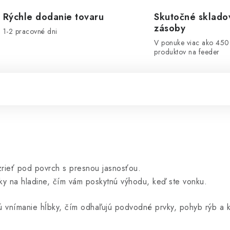
Rýchle dodanie tovaru
Skutočné sklado
zásoby
1-2 pracovné dni
V ponuke viac ako 45
produktov na feeder
zrieť pod povrch s presnou jasnosťou.
ky na hladine, čím vám poskytnú výhodu, keď ste vonku.
ú vnímanie hĺbky, čím odhaľujú podvodné prvky, pohyb rýb a k