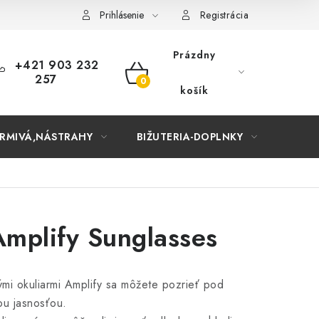
Prihlásenie
Registrácia
Prázdny
+421 903 232
257
NÁKUPNÝ
košík
KOŠÍK
RMIVÁ,NÁSTRAHY
BIŽUTERIA-DOPLNKY
TAŠKY
mplify Sunglasses
ými okuliarmi Amplify sa môžete pozrieť pod
ou jasnosťou.