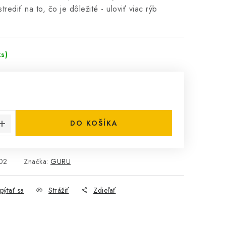
rediť na to, čo je dôležité - uloviť viac rýb
ks)
€
cena:
DO KOŠÍKA
02
Značka:
GURU
pýtať sa
Strážiť
Zdieľať