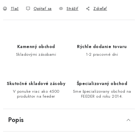
DOPRAVA
Tlač
Opýtať sa
Strážiť
Zdieľať
VŠEOBECNÉ NARIADENIE O BEZPEČNOSTI
PRODUKTOV (GPSR)
ZNAČKY
Kamenný obchod
Rýchle dodanie tovaru
Skladovými zásobami
1-2 pracovné dni
Doprava
Navštívte našu predajňu v MARCELOVEJ »
Skutočné skladové zásoby
Špecializovaný obchod
V ponuke viac ako 4500
Sme špecializovany obchod na
produktov na feeder
FEEDER od roku 2014.
Popis