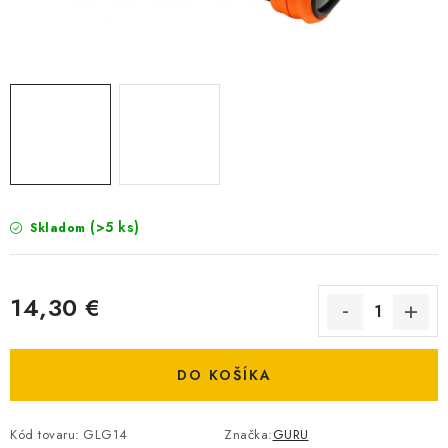
BIŽUTERIA-DOPLNKY
TAŠKY A PÚZDRA
PRETEKÁRSKE SEDAČKY
NA STUDENÚ VODU
DARČEKOVÝ POUKAZ
(>5 ks)
Skladom
OBCHODNÉ PODMIENKY
14,30 €
MOJA OBJEDNÁVKA
Jednotková cena:
VRATKY - ODSTÚPENIE OD ZMLUVY - REKLAMACIU
DO KOŠÍKA
KONTAKTY
Kód tovaru:
GLG14
Značka:
GURU