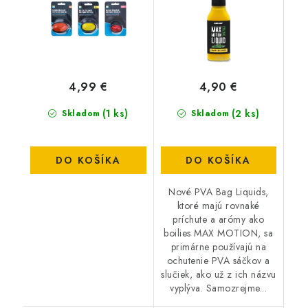
4,99 €
4,90 €
(1 ks)
(2 ks)
Skladom
Skladom
DO KOŠÍKA
DO KOŠÍKA
Nové PVA Bag Liquids,
ktoré majú rovnaké
príchute a arómy ako
boilies MAX MOTION, sa
primárne používajú na
ochutenie PVA sáčkov a
slučiek, ako už z ich názvu
vyplýva. Samozrejme...