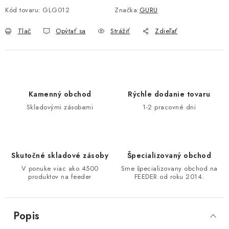
Kód tovaru:
GLG012
Značka:
GURU
DOPRAVA
Tlač
Opýtať sa
Strážiť
Zdieľať
VŠEOBECNÉ NARIADENIE O BEZPEČNOSTI
PRODUKTOV (GPSR)
ZNAČKY
Kamenný obchod
Rýchle dodanie tovaru
Doprava
Navštívte našu predajňu v MARCELOVEJ »
Skladovými zásobami
1-2 pracovné dni
Skutočné skladové zásoby
Špecializovaný obchod
V ponuke viac ako 4500
Sme špecializovany obchod na
produktov na feeder
FEEDER od roku 2014.
Popis