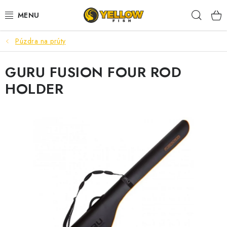
Prejsť
Hľad
na
obsah
Púzdra na prúty
NOVINKY 2026
GURU FUSION FOUR ROD
LETNÉ ZĽAVY
HOLDER
HALDORADO
PRÚTY
NAVIJAKY
ARÓMY
KRMIVÁ,NÁSTRAHY