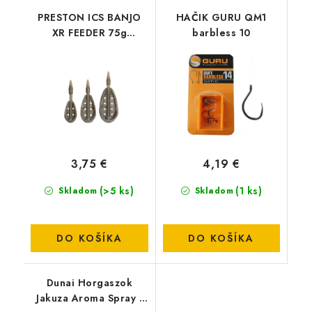
PRESTON ICS BANJO
HAČIK GURU QM1
XR FEEDER 75g
barbless 10
MEDIUM
3,75 €
4,19 €
(>5 ks)
(1 ks)
Skladom
Skladom
DO KOŠÍKA
DO KOŠÍKA
Dunai Horgaszok
Jakuza Aroma Spray -