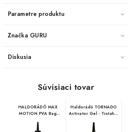
Parametre produktu
Značka
 GURU
Diskusia
Súvisiaci tovar
HALDORÁDÓ MAX
Haldorádó TORNADO
MOTION PVA Bag
Activator Gel - Tintahal
Liquid - Champion
& Barack-Squid-
Corn
Broskyňa