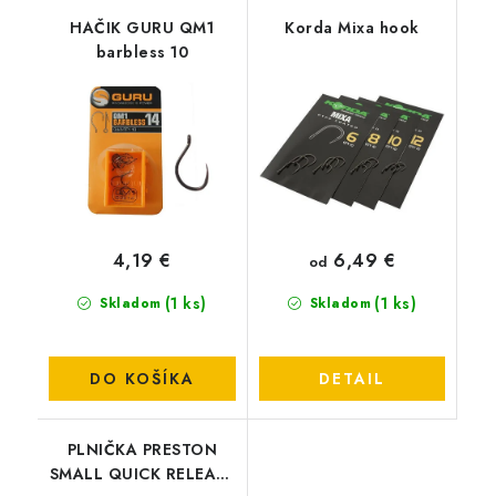
HAČIK GURU QM1
Korda Mixa hook
barbless 10
6,49 €
4,19 €
od
(1 ks)
(1 ks)
Skladom
Skladom
DO KOŠÍKA
DETAIL
PLNIČKA PRESTON
SMALL QUICK RELEASE