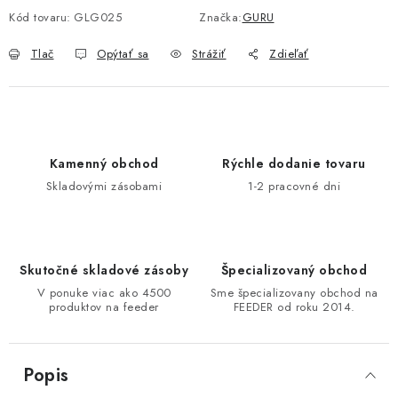
Kód tovaru:
GLG025
Značka:
GURU
DOPRAVA
Tlač
Opýtať sa
Strážiť
Zdieľať
VŠEOBECNÉ NARIADENIE O BEZPEČNOSTI
PRODUKTOV (GPSR)
ZNAČKY
Kamenný obchod
Rýchle dodanie tovaru
Doprava
Navštívte našu predajňu v MARCELOVEJ »
Skladovými zásobami
1-2 pracovné dni
Skutočné skladové zásoby
Špecializovaný obchod
V ponuke viac ako 4500
Sme špecializovany obchod na
produktov na feeder
FEEDER od roku 2014.
Popis