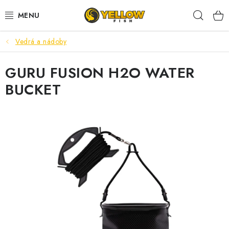
Prejsť
Hľad
na
obsah
Vedrá a nádoby
NOVINKY 2026
GURU FUSION H2O WATER
LETNÉ ZĽAVY
BUCKET
HALDORADO
PRÚTY
NAVIJAKY
ARÓMY
KRMIVÁ,NÁSTRAHY