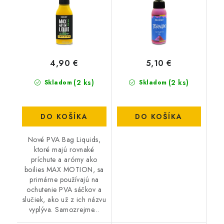
4,90 €
5,10 €
(2 ks)
(2 ks)
Skladom
Skladom
DO KOŠÍKA
DO KOŠÍKA
Nové PVA Bag Liquids,
ktoré majú rovnaké
príchute a arómy ako
boilies MAX MOTION, sa
primárne používajú na
ochutenie PVA sáčkov a
slučiek, ako už z ich názvu
vyplýva. Samozrejme...