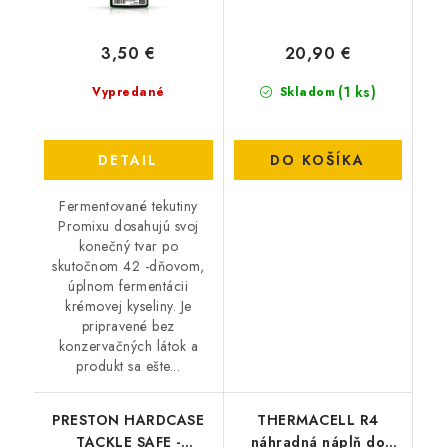
3,50 €
20,90 €
(1 ks)
Vypredané
Skladom
DETAIL
DO KOŠÍKA
Fermentované tekutiny
Promixu dosahujú svoj
konečný tvar po
skutočnom 42 -dňovom,
úplnom fermentácii
krémovej kyseliny. Je
pripravené bez
konzervačných látok a
produkt sa ešte...
PRESTON HARDCASE
THERMACELL R4
TACKLE SAFE -
náhradná náplň do