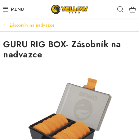
Prejsť
Hľad
na
obsah
Zásobníky na nadvazce
NOVINKY 2026
GURU RIG BOX- Zásobník na
LETNÉ ZĽAVY
nadvazce
HALDORADO
PRÚTY
NAVIJAKY
ARÓMY
KRMIVÁ,NÁSTRAHY