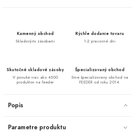
DOPRAVA
VŠEOBECNÉ NARIADENIE O BEZPEČNOSTI
PRODUKTOV (GPSR)
Kamenný obchod
Rýchle dodanie tovaru
Skladovými zásobami
1-2 pracovné dni
ZNAČKY
Doprava
Navštívte našu predajňu v MARCELOVEJ »
Skutočné skladové zásoby
Špecializovaný obchod
V ponuke viac ako 4500
Sme špecializovany obchod na
produktov na feeder
FEEDER od roku 2014.
Popis
Parametre produktu