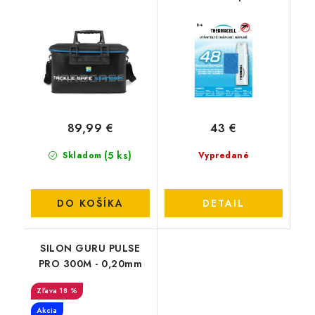
STANDARD
prístrojov
89,99 €
43 €
(5 ks)
Skladom
Vypredané
DO KOŠÍKA
DETAIL
SILON GURU PULSE
PRO 300M - 0,20mm
18 %
Akcia