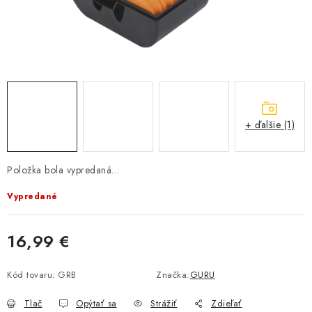
BIŽUTERIA-DOPLNKY
TAŠKY A PÚZDRA
PRETEKÁRSKE SEDAČKY
NA STUDENÚ VODU
+ ďalšie (1)
DARČEKOVÝ POUKAZ
Položka bola vypredaná…
OBCHODNÉ PODMIENKY
Vypredané
MOJA OBJEDNÁVKA
16,99 €
VRATKY - ODSTÚPENIE OD ZMLUVY - REKLAMACIU
Jednotková cena:
Kód tovaru:
GRB
Značka:
GURU
KONTAKTY
Tlač
Opýtať sa
Strážiť
Zdieľať