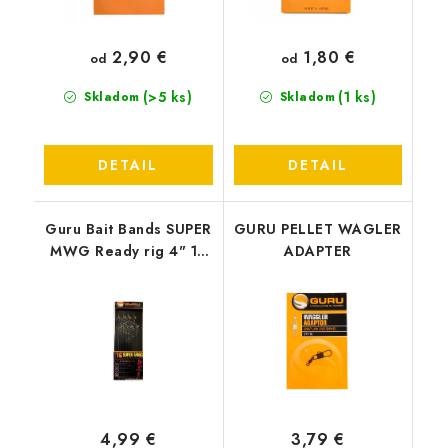
2,90 €
1,80 €
od
od
(>5 ks)
(1 ks)
Skladom
Skladom
DETAIL
DETAIL
Guru Bait Bands SUPER
GURU PELLET WAGLER
MWG Ready rig 4" 14
ADAPTER
HÁCIK. 0,19MM NEW
2022
4,99 €
3,79 €