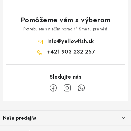
Pomôžeme vám s výberom
Potrebujete s niečím poradiť? Sme tu pre vás!
info
@
yellowfish.sk
+421 903 232 257
Z
á
Naša predajňa
p
ä
Kristian Szikonya-YELLOWFISH
,