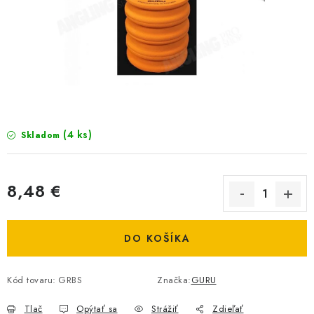
BIŽUTERIA-DOPLNKY
TAŠKY A PÚZDRA
PRETEKÁRSKE SEDAČKY
NA STUDENÚ VODU
(4 ks)
Skladom
DARČEKOVÝ POUKAZ
OBCHODNÉ PODMIENKY
8,48 €
Jednotková cena:
MOJA OBJEDNÁVKA
DO KOŠÍKA
VRATKY - ODSTÚPENIE OD ZMLUVY - REKLAMACIU
Kód tovaru:
GRBS
Značka:
GURU
KONTAKTY
Tlač
Opýtať sa
Strážiť
Zdieľať