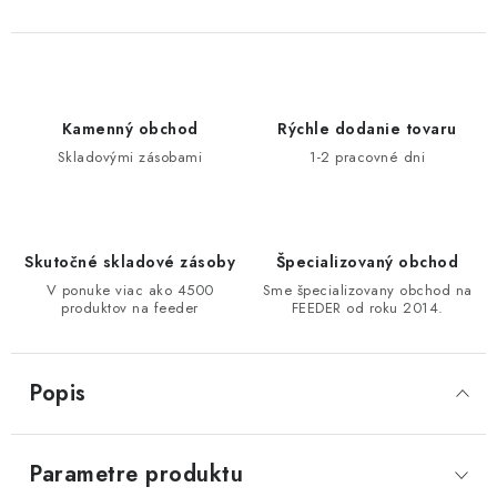
DOPRAVA
VŠEOBECNÉ NARIADENIE O BEZPEČNOSTI
PRODUKTOV (GPSR)
Kamenný obchod
Rýchle dodanie tovaru
Skladovými zásobami
1-2 pracovné dni
ZNAČKY
Doprava
Navštívte našu predajňu v MARCELOVEJ »
Skutočné skladové zásoby
Špecializovaný obchod
V ponuke viac ako 4500
Sme špecializovany obchod na
produktov na feeder
FEEDER od roku 2014.
Popis
Parametre produktu