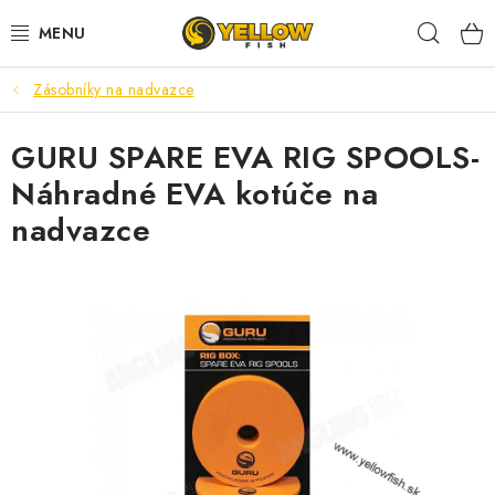
Prejsť
Hľad
na
obsah
Zásobníky na nadvazce
NOVINKY 2026
GURU SPARE EVA RIG SPOOLS-
LETNÉ ZĽAVY
Náhradné EVA kotúče na
HALDORADO
nadvazce
PRÚTY
NAVIJAKY
ARÓMY
KRMIVÁ,NÁSTRAHY