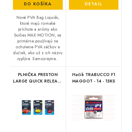
DO KOŠÍKA
DETAIL
Nové PVA Bag Liquids,
ktoré majú rovnaké
príchute a arómy ako
boilies MAX MOTION, sa
primárne používajú na
ochutenie PVA sáčkov a
slučiek, ako už z ich názvu
vyplýva. Samozrejme...
PLNIČKA PRESTON
Hačik TRABUCCO F1
LARGE QUICK RELEASE
MAGGOT - 14 - 15KS
METHOD MOULD