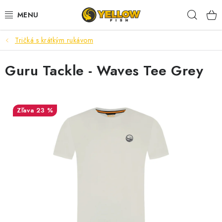
Prejsť
Hľad
na
obsah
Tričká s krátkým rukávom
NOVINKY 2026
Guru Tackle - Waves Tee Grey
LETNÉ ZĽAVY
HALDORADO
23 %
PRÚTY
NAVIJAKY
ARÓMY
KRMIVÁ,NÁSTRAHY