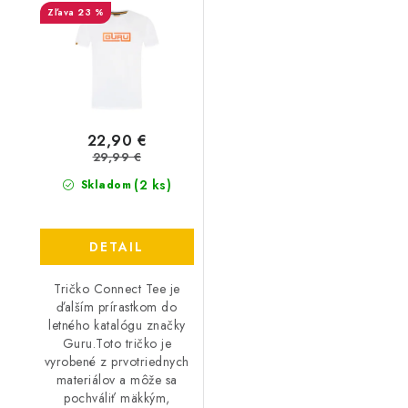
23 %
22,90 €
29,99 €
(2 ks)
Skladom
DETAIL
Tričko Connect Tee je
ďalším prírastkom do
letného katalógu značky
Guru.Toto tričko je
vyrobené z prvotriednych
materiálov a môže sa
pochváliť mäkkým,