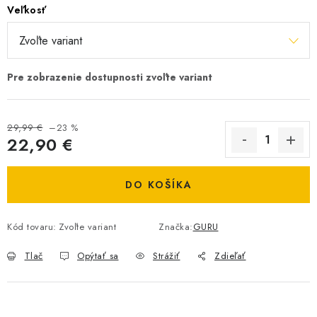
Veľkosť
DOPRAVA
VŠEOBECNÉ NARIADENIE O BEZPEČNOSTI
PRODUKTOV (GPSR)
ZNAČKY
29,99 €
–23 %
22,90 €
Doprava
Navštívte našu predajňu v MARCELOVEJ »
Jednotková cena:
DO KOŠÍKA
Kód tovaru:
Zvoľte variant
Značka:
GURU
Tlač
Opýtať sa
Strážiť
Zdieľať