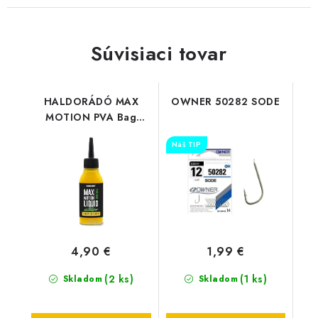
Súvisiaci tovar
HALDORÁDÓ MAX
OWNER 50282 SODE
MOTION PVA Bag
Liquid - Champion
Náš TIP
Corn
4,90 €
1,99 €
(2 ks)
(1 ks)
Skladom
Skladom