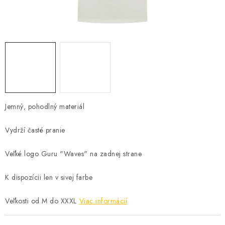
BIŽUTERIA-DOPLNKY
TAŠKY A PÚZDRA
PRETEKÁRSKE SEDAČKY
NA STUDENÚ VODU
DARČEKOVÝ POUKAZ
Jemný, pohodlný materiál
Vydrží časté pranie
OBCHODNÉ PODMIENKY
Veľké logo Guru "Waves" na zadnej strane
MOJA OBJEDNÁVKA
K dispozícii len v sivej farbe
VRATKY - ODSTÚPENIE OD ZMLUVY - REKLAMACIU
Veľkosti od M do XXXL
Viac informácií
KONTAKTY