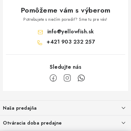
Pomôžeme vám s výberom
Potrebujete s niečím poradiť? Sme tu pre vás!
info
@
yellowfish.sk
+421 903 232 257
Z
á
Naša predajňa
p
ä
Kristian Szikonya-YELLOWFISH
,
Otváracia doba predajne
Námestie Slobody 1164/1,
t
946 32 Marcelová