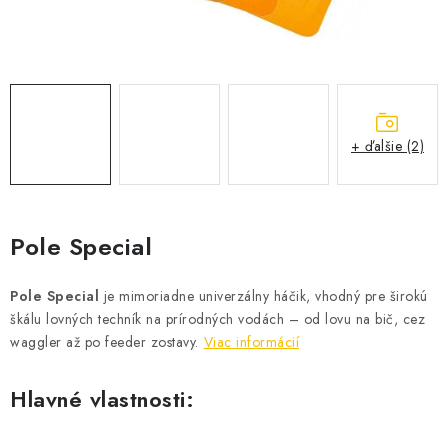
BIŽUTERIA-DOPLNKY
TAŠKY A PÚZDRA
PRETEKÁRSKE SEDAČKY
+ ďalšie (2)
NA STUDENÚ VODU
DARČEKOVÝ POUKAZ
Pole Special
OBCHODNÉ PODMIENKY
Pole Special
je mimoriadne univerzálny háčik, vhodný pre širokú
MOJA OBJEDNÁVKA
škálu lovných techník na prírodných vodách – od lovu na bič, cez
waggler až po feeder zostavy.
Viac informácií
VRATKY - ODSTÚPENIE OD ZMLUVY - REKLAMACIU
Hlavné vlastnosti:
KONTAKTY