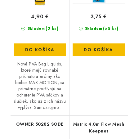
4,90 €
3,75 €
(2 ks)
(>5 ks)
Skladom
Skladom
DO KOŠÍKA
DO KOŠÍKA
Nové PVA Bag Liquids,
ktoré majú rovnaké
príchute a arómy ako
boilies MAX MOTION, sa
primárne používajú na
ochutenie PVA sáčkov a
slučiek, ako už z ich názvu
vyplýva. Samozrejme...
OWNER 50282 SODE
Matrix 4.0m Flow Mesh
Keepnet