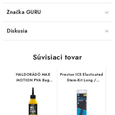
Značka
 GURU
Diskusia
Súvisiaci tovar
HALDORÁDÓ MAX
Preston ICS Elasticated
MOTION PVA Bag
Stem-Kit Long /
Liquid - Champion
Standard
Corn