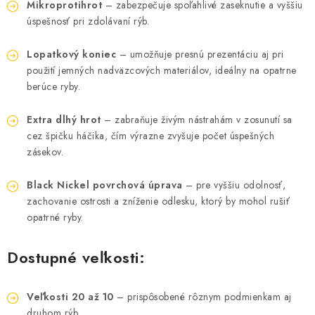
Mikroprotihrot
– zabezpečuje spoľahlivé zaseknutie a vyššiu
DOPRAVA
úspešnosť pri zdolávaní rýb.
VŠEOBECNÉ NARIADENIE O BEZPEČNOSTI
Lopatkový koniec
– umožňuje presnú prezentáciu aj pri
PRODUKTOV (GPSR)
použití jemných nadväzcových materiálov, ideálny na opatrne
berúce ryby.
ZNAČKY
Extra dlhý hrot
– zabraňuje živým nástrahám v zosunutí sa
cez špičku háčika, čím výrazne zvyšuje počet úspešných
Doprava
Navštívte našu predajňu v MARCELOVEJ »
zásekov.
Black Nickel povrchová úprava
– pre vyššiu odolnosť,
zachovanie ostrosti a zníženie odlesku, ktorý by mohol rušiť
opatrné ryby.
Dostupné veľkosti:
Veľkosti 20 až 10
– prispôsobené rôznym podmienkam aj
druhom rýb.