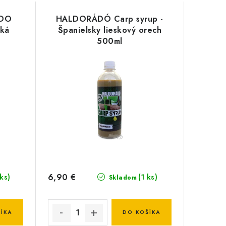
DO
HALDORÁDÓ Carp syrup -
dká
Španielsky lieskový orech
500ml
6,90 €
 ks)
(1 ks)
Skladom
ÍKA
DO KOŠÍKA