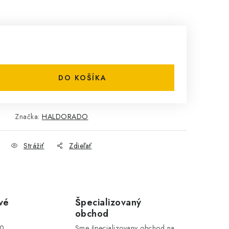
DO KOŠÍKA
Značka:
HALDORADO
Strážiť
Zdieľať
vé
Špecializovaný
obchod
00
Sme špecializovany obchod na