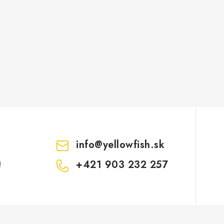
info
@
yellowfish.sk
+421 903 232 257
!