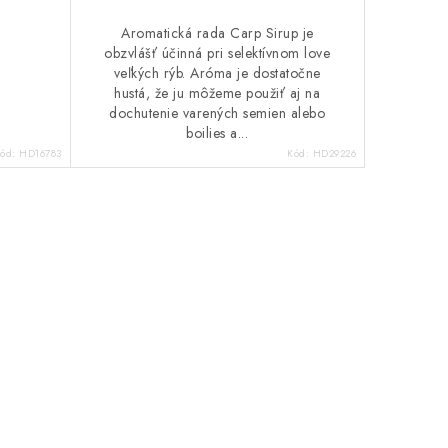
Aromatická rada Carp Sirup je
obzvlášť účinná pri selektívnom love
veľkých rýb. Aróma je dostatočne
hustá, že ju môžeme použiť aj na
dochutenie varených semien alebo
boilies a...
ód:
HD16783
Kód:
HD29226