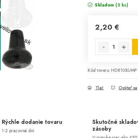
Skladom
(3 ks)
2,20 €
Jednotková cena:
Kód tovaru:
HD810BUMP
Tlač
Opýtať sa
Rýchle dodanie tovaru
Skutočné sklado
zásoby
1-2 pracovné dni
V ponuke viac ako 45