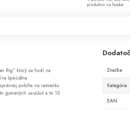
produktov na feeder
Dodatoč
Značka
n Rig” ktorý sa hodí na
íva špeciálna
 správnej polohe na ramienku
Kategória
chto gumených
zarážok
a to 10
EAN