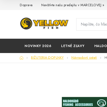
Prejsť
Doprava
Navštívte našu predajňu v MARCELOVEJ »
na
obsah
NOVINKY 2026
LETNÉ ZĽAVY
HALD
Domov
BIŽUTERIA-DOPLNKY
Návnadový osteň
H