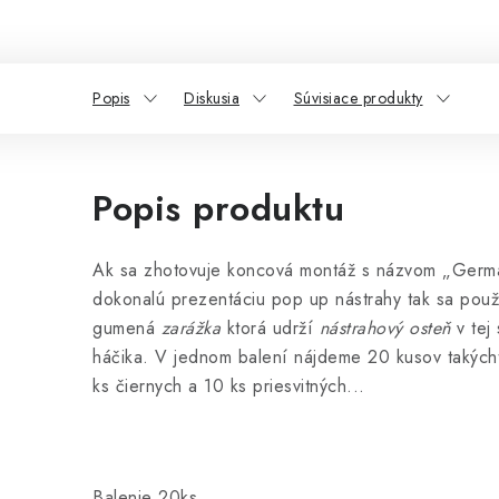
Popis
Diskusia
Súvisiace produkty
Popis produktu
Ak sa zhotovuje koncová montáž s názvom „Germa
dokonalú prezentáciu pop up nástrahy tak sa použ
gumená
zarážka
ktorá udrží
nástrahový osteň
v tej
háčika. V jednom balení nájdeme 20 kusov taký
ks čiernych a 10 ks
priesvitných...
Balenie 20ks