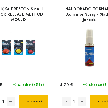
NIČKA PRESTON SMALL
HALDORÁDÓ TORNA
ICK RELEASE METHOD
Activator Spray - Sla
MOULD
Jahoda
 €
4,70 €
(>5 ks)
(3
Skladom
Skladom
DO KOŠÍKA
DO KOŠ