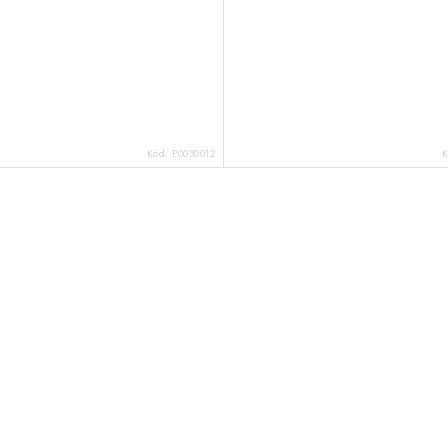
Kód:
P0030012
K