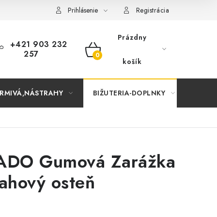
Prihlásenie
Registrácia
Prázdny
+421 903 232
257
NÁKUPNÝ
košík
KOŠÍK
RMIVÁ,NÁSTRAHY
BIŽUTERIA-DOPLNKY
TAŠKY
DO Gumová Zarážka
ahový osteň