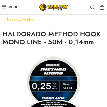
Prejsť
Hľad
na
obsah
Nadvazcove silony
NOVINKY 2026
HALDORADO METHOD HOOK
LETNÉ ZĽAVY
MONO LINE - 50M - 0,14mm
HALDORADO
PRÚTY
NAVIJAKY
ARÓMY
KRMIVÁ,NÁSTRAHY