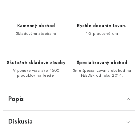
DOPRAVA
VŠEOBECNÉ NARIADENIE O BEZPEČNOSTI
Kamenný obchod
Rýchle dodanie tovaru
PRODUKTOV (GPSR)
Skladovými zásobami
1-2 pracovné dni
ZNAČKY
Doprava
Navštívte našu predajňu v MARCELOVEJ »
Skutočné skladové zásoby
Špecializovaný obchod
V ponuke viac ako 4500
Sme špecializovany obchod na
produktov na feeder
FEEDER od roku 2014.
Popis
Diskusia