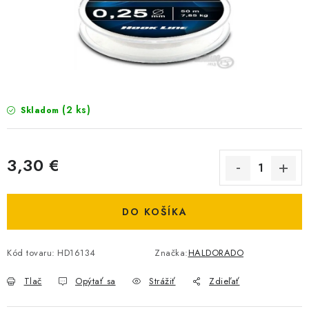
BIŽUTERIA-DOPLNKY
TAŠKY A PÚZDRA
PRETEKÁRSKE SEDAČKY
NA STUDENÚ VODU
(2 ks)
Skladom
DARČEKOVÝ POUKAZ
3,30 €
OBCHODNÉ PODMIENKY
Jednotková cena:
DO KOŠÍKA
MOJA OBJEDNÁVKA
VRATKY - ODSTÚPENIE OD ZMLUVY - REKLAMACIU
Kód tovaru:
HD16134
Značka:
HALDORADO
Tlač
Opýtať sa
Strážiť
Zdieľať
KONTAKTY