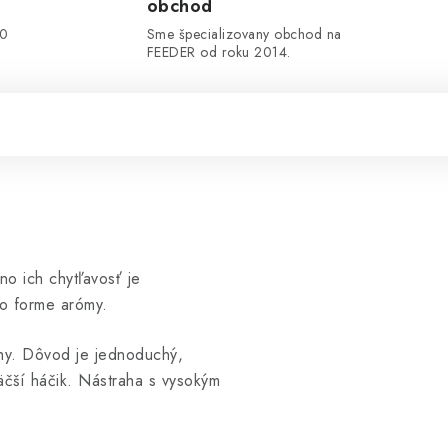
obchod
00
Sme špecializovany obchod na
FEEDER od roku 2014.
o ich chytľavosť je
vo forme arómy.
ahy. Dôvod je jednoduchý,
čší háčik. Nástraha s vysokým