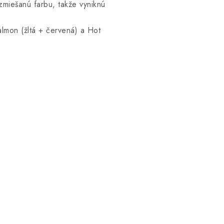
iešanú farbu, takže vyniknú
lmon (žltá + červená) a Hot