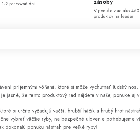
zásoby
1-2 pracovné dni
V ponuke viac ako 45
produktov na feeder
ení príjemnými vôňami, ktoré si môže vychutnať ľudský nos, n
je jasné, že tento produktový rad nájdete v našej ponuke aj 
toré si určite vyžadujú väčší, hrubší háčik a hrubý hrot nástr
čne vybrať väčšie ryby, na bezpečné ulovenie potrebujeme vä
tak dokonalú ponuku nástrah pre veľké ryby!