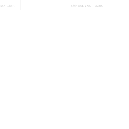
Kód:
M01-211
Kód:
2532-460/1-1/6306