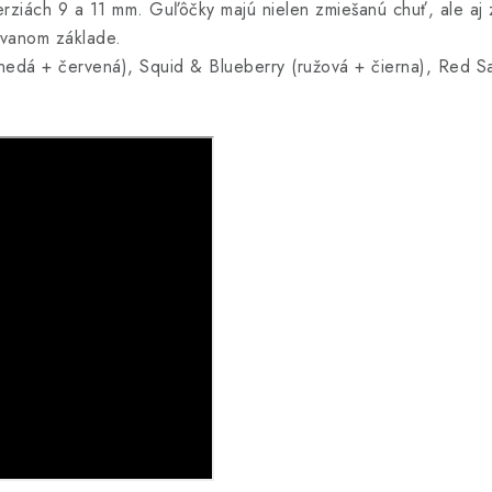
ch 9 a 11 mm. Guľôčky majú nielen zmiešanú chuť, ale aj zm
ovanom základe.
hnedá + červená), Squid & Blueberry (ružová + čierna), Red Sa