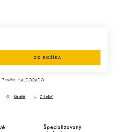
DO KOŠÍKA
Značka:
HALDORADO
Strážiť
Zdieľať
vé
Špecializovaný