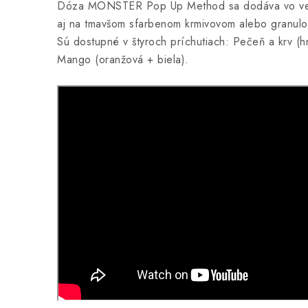
Dóza MONSTER Pop Up Method sa dodáva vo verziá
aj na tmavšom sfarbenom krmivovom alebo granul
Sú dostupné v štyroch príchutiach: Pečeň a krv (
Mango (oranžová + biela).