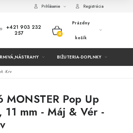
Prihlásenie
Registrácia
Prázdny
+421 903 232
257
NÁKUPNÝ
košík
KOŠÍK
RMIVÁ,NÁSTRAHY
BIŽUTERIA-DOPLNKY
TAŠKY
ň -Krv
dó MONSTER Pop Up
 11 mm - Máj & Vér -
v