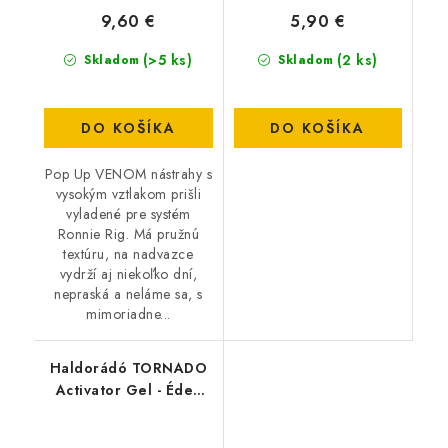
9,60 €
5,90 €
(>5 ks)
(2 ks)
Skladom
Skladom
DO KOŠÍKA
DO KOŠÍKA
Pop Up VENOM nástrahy s
vysokým vztlakom prišli
vyladené pre systém
Ronnie Rig. Má pružnú
textúru, na nadvazce
vydrží aj niekoľko dní,
nepraská a neláme sa, s
mimoriadne...
Haldorádó TORNADO
Activator Gel - Édes
Szamóca/Sladká
Jahoda