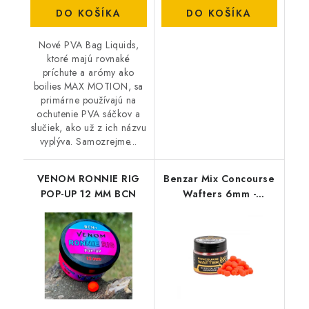
DO KOŠÍKA
DO KOŠÍKA
Nové PVA Bag Liquids,
ktoré majú rovnaké
príchute a arómy ako
boilies MAX MOTION, sa
primárne používajú na
ochutenie PVA sáčkov a
slučiek, ako už z ich názvu
vyplýva. Samozrejme...
VENOM RONNIE RIG
Benzar Mix Concourse
POP-UP 12 MM BCN
Wafters 6mm -
Čokolada pomaranč