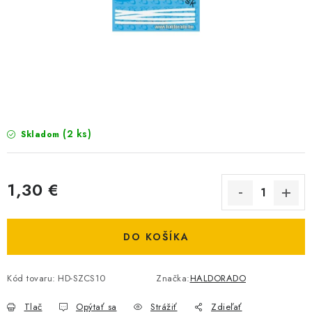
BIŽUTERIA-DOPLNKY
TAŠKY A PÚZDRA
PRETEKÁRSKE SEDAČKY
NA STUDENÚ VODU
(2 ks)
Skladom
DARČEKOVÝ POUKAZ
OBCHODNÉ PODMIENKY
1,30 €
Jednotková cena:
MOJA OBJEDNÁVKA
DO KOŠÍKA
VRATKY - ODSTÚPENIE OD ZMLUVY - REKLAMACIU
Kód tovaru:
HD-SZCS10
Značka:
HALDORADO
KONTAKTY
Tlač
Opýtať sa
Strážiť
Zdieľať