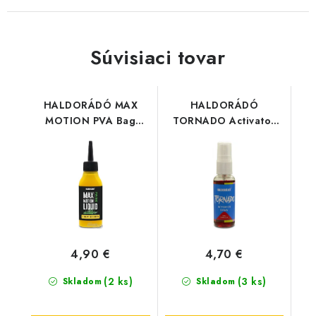
Súvisiaci tovar
HALDORÁDÓ MAX
HALDORÁDÓ
MOTION PVA Bag
TORNADO Activator
Liquid - Champion
Spray - Sladká Jahoda
Corn
4,90 €
4,70 €
(2 ks)
(3 ks)
Skladom
Skladom