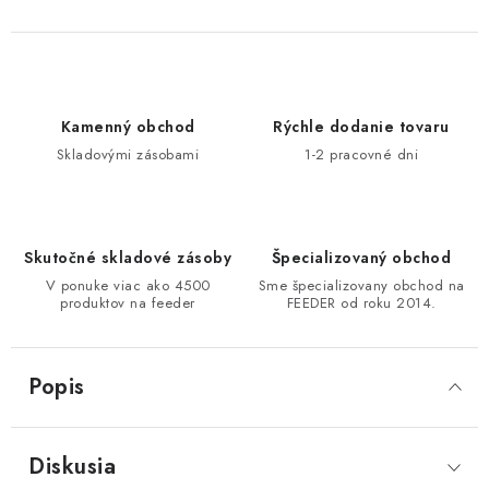
DOPRAVA
VŠEOBECNÉ NARIADENIE O BEZPEČNOSTI
PRODUKTOV (GPSR)
Kamenný obchod
Rýchle dodanie tovaru
Skladovými zásobami
1-2 pracovné dni
ZNAČKY
Doprava
Navštívte našu predajňu v MARCELOVEJ »
Skutočné skladové zásoby
Špecializovaný obchod
V ponuke viac ako 4500
Sme špecializovany obchod na
produktov na feeder
FEEDER od roku 2014.
Popis
Diskusia