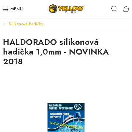
Prejsť
Hľad
na
obsah
Silikonové hadičky
NOVINKY 2026
HALDORADO silikonová
LETNÉ ZĽAVY
hadička 1,0mm - NOVINKA
HALDORADO
2018
PRÚTY
NAVIJAKY
ARÓMY
KRMIVÁ,NÁSTRAHY