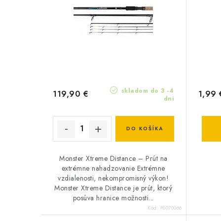
skladom do 3 -4
119,90 €
1,99 
dni
DO KOŠÍKA
Monster Xtreme Distance – Prút na
extrémne nahadzovanie Extrémne
vzdialenosti, nekompromisný výkon!
Monster Xtreme Distance je prút, ktorý
posúva hranice možnosti...
Kód:
P0070066