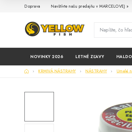
Prejsť
Doprava
Navštívte našu predajňu v MARCELOVEJ »
na
obsah
NOVINKY 2026
LETNÉ ZĽAVY
HALD
Domov
KRMIVÁ,NÁSTRAHY
NÁSTRAHY
Umelé n