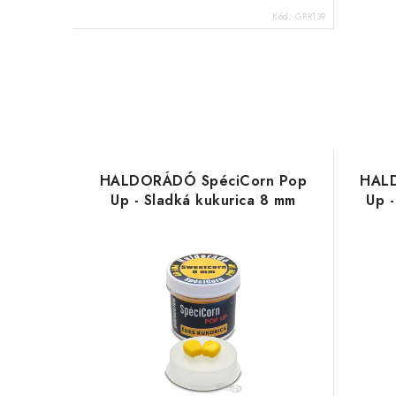
Kód:
GRR139
HALDORÁDÓ SpéciCorn Pop
HALD
Up - Sladká kukurica 8 mm
Up 