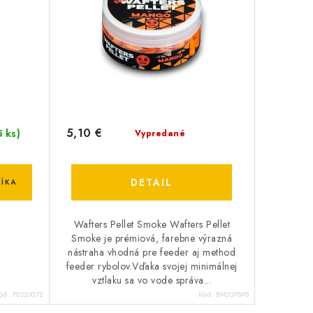
5,10 €
5 ks)
Vypredané
DETAIL
ÍKA
Wafters Pellet Smoke Wafters Pellet
Smoke je prémiová, farebne výrazná
nástraha vhodná pre feeder aj method
feeder rybolov.Vďaka svojej minimálnej
vztlaku sa vo vode správa...
ód:
P0220072
Kód:
BM207898