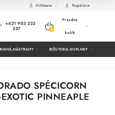
Prihlásenie
Registrácia
Prázdny
+421 903 232
257
NÁKUPNÝ
košík
KOŠÍK
RMIVÁ,NÁSTRAHY
BIŽUTERIA-DOPLNKY
TAŠKY
ORADO SPÉCICORN
EXOTIC PINNEAPLE