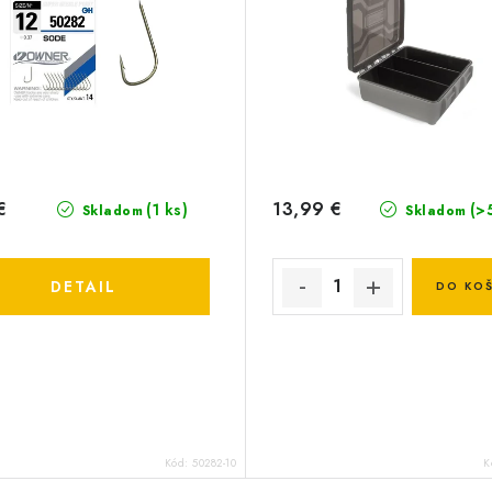
€
13,99 €
(1 ks)
(>
Skladom
Skladom
DETAIL
DO KOŠ
Kód:
50282-10
K