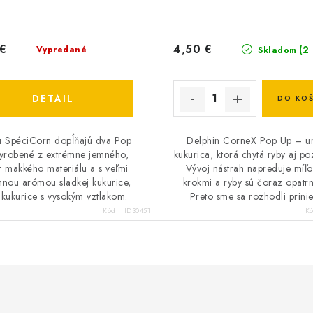
 €
4,50 €
(2
Vypredané
Skladom
DETAIL
DO KOŠ
u SpéciCorn dopĺňajú dva Pop
Delphin CorneX Pop Up – u
yrobené z extrémne jemného, ​​
kukurica, ktorá chytá ryby aj p
r mäkkého materiálu a s veľmi
Vývoj nástrah napreduje míľ
mnou arómou sladkej kukurice,
krokmi a ryby sú čoraz opatrn
 kukurice s vysokým vztlakom.
Preto sme sa rozhodli prinies
Kód:
HD30451
K