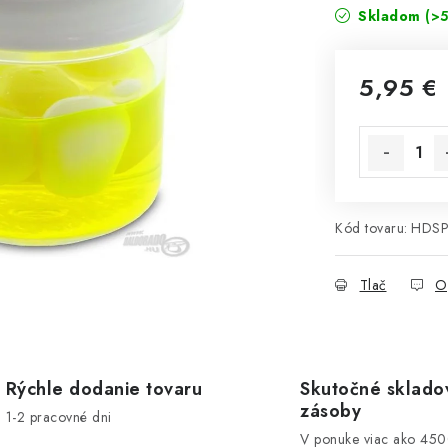
Skladom
(>5
5,95 €
Jednotková 
Kód tovaru:
HDSP
Tlač
O
Rýchle dodanie tovaru
Skutočné sklado
zásoby
1-2 pracovné dni
V ponuke viac ako 45