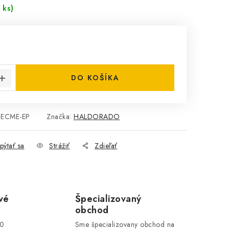
 ks)
cena:
DO KOŠÍKA
ECME-EP
Značka:
HALDORADO
pýtať sa
Strážiť
Zdieľať
vé
Špecializovaný
obchod
00
Sme špecializovany obchod na