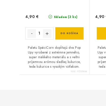
4,90 €
4,90
(3 ks)
Skladom
DO KOŠÍKA
Paletu SpéciCorn dopĺňajú dva Pop
Palet
Upy vyrobené z extrémne jemného, ​​
Upy v
super mäkkého materiálu a s veľmi
supe
príjemnou arómou sladkej kukurice,
príje
teda kukurice s vysokým vztlakom.
teda
Kód:
HD30444