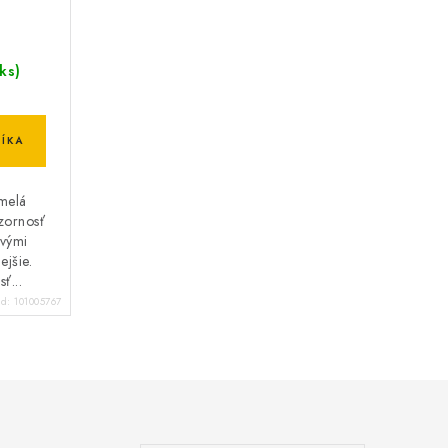
 ks)
ÍKA
melá
ozornosť
ovými
ejšie.
ť...
ód:
101005767