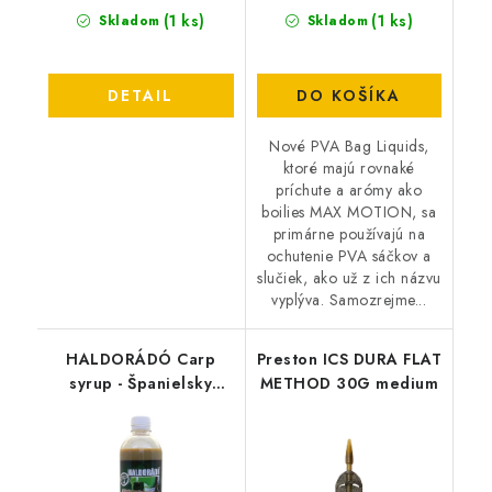
(1 ks)
(1 ks)
Skladom
Skladom
DETAIL
DO KOŠÍKA
Nové PVA Bag Liquids,
ktoré majú rovnaké
príchute a arómy ako
boilies MAX MOTION, sa
primárne používajú na
ochutenie PVA sáčkov a
slučiek, ako už z ich názvu
vyplýva. Samozrejme...
HALDORÁDÓ Carp
Preston ICS DURA FLAT
syrup - Španielsky
METHOD 30G medium
lieskový orech 500ml