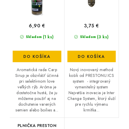
6,90 €
3,75 €
(1 ks)
(3 ks)
Skladom
Skladom
DO KOŠÍKA
DO KOŠÍKA
Aromatická rada Carp
Nový inovovaný method
Sirup je obzvlášť účinná
košik od PRESTONU.ICS
pri selektívnom love
system - integrovaný
veľkých rýb. Aróma je
vymenitelný system
dostatočne hustá, že ju
Nejvetšia inovacia je Inter
môžeme použiť aj na
Change System, ktorý služí
dochutenie varených
pre rychlu výmenu
semien alebo boilies a...
krmítka...
PLNIČKA PRESTON