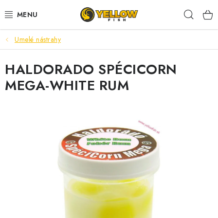
Prejsť
Hľad
na
obsah
Umelé nástrahy
NOVINKY 2026
HALDORADO SPÉCICORN
LETNÉ ZĽAVY
MEGA-WHITE RUM
HALDORADO
PRÚTY
NAVIJAKY
ARÓMY
KRMIVÁ,NÁSTRAHY