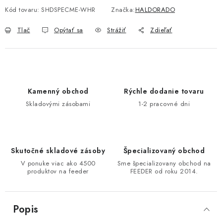
Kód tovaru:
SHDSPECME-WHR
Značka:
HALDORADO
DOPRAVA
Tlač
Opýtať sa
Strážiť
Zdieľať
VŠEOBECNÉ NARIADENIE O BEZPEČNOSTI
PRODUKTOV (GPSR)
ZNAČKY
Kamenný obchod
Rýchle dodanie tovaru
Doprava
Navštívte našu predajňu v MARCELOVEJ »
Skladovými zásobami
1-2 pracovné dni
Skutočné skladové zásoby
Špecializovaný obchod
V ponuke viac ako 4500
Sme špecializovany obchod na
produktov na feeder
FEEDER od roku 2014.
Popis