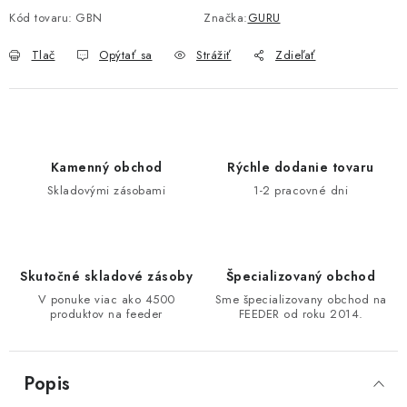
Kód tovaru:
GBN
Značka:
GURU
DOPRAVA
Tlač
Opýtať sa
Strážiť
Zdieľať
VŠEOBECNÉ NARIADENIE O BEZPEČNOSTI
PRODUKTOV (GPSR)
ZNAČKY
Kamenný obchod
Rýchle dodanie tovaru
Doprava
Navštívte našu predajňu v MARCELOVEJ »
Skladovými zásobami
1-2 pracovné dni
Skutočné skladové zásoby
Špecializovaný obchod
V ponuke viac ako 4500
Sme špecializovany obchod na
produktov na feeder
FEEDER od roku 2014.
Popis