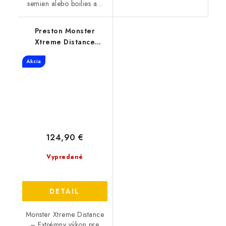
semien alebo boilies a...
Preston Monster
Xtreme Distance
Feeder 3.8M 150gr
Akcia
124,90 €
Vypredané
DETAIL
Monster Xtreme Distance
– Extrémny výkon pre