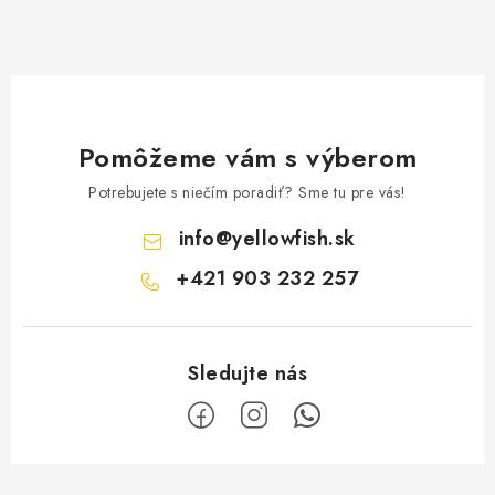
Pomôžeme vám s výberom
Potrebujete s niečím poradiť? Sme tu pre vás!
info
@
yellowfish.sk
+421 903 232 257
Z