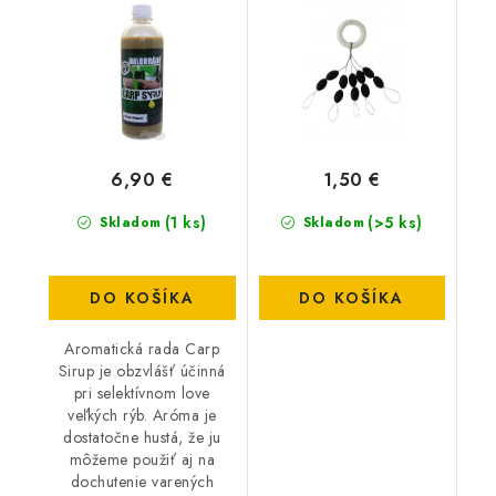
6,90 €
1,50 €
(1 ks)
(>5 ks)
Skladom
Skladom
DO KOŠÍKA
DO KOŠÍKA
Aromatická rada Carp
Sirup je obzvlášť účinná
pri selektívnom love
veľkých rýb. Aróma je
dostatočne hustá, že ju
môžeme použiť aj na
dochutenie varených