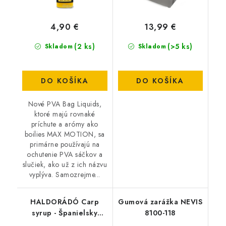
4,90 €
13,99 €
(2 ks)
(>5 ks)
Skladom
Skladom
DO KOŠÍKA
DO KOŠÍKA
Nové PVA Bag Liquids,
ktoré majú rovnaké
príchute a arómy ako
boilies MAX MOTION, sa
primárne používajú na
ochutenie PVA sáčkov a
slučiek, ako už z ich názvu
vyplýva. Samozrejme...
HALDORÁDÓ Carp
Gumová zarážka NEVIS
syrup - Španielsky
8100-118
lieskový orech 500ml