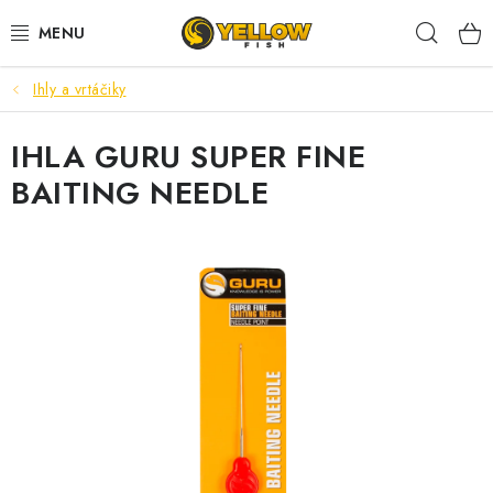
Prejsť
Hľad
na
obsah
Ihly a vrtáčiky
NOVINKY 2026
IHLA GURU SUPER FINE
LETNÉ ZĽAVY
BAITING NEEDLE
HALDORADO
PRÚTY
NAVIJAKY
ARÓMY
KRMIVÁ,NÁSTRAHY