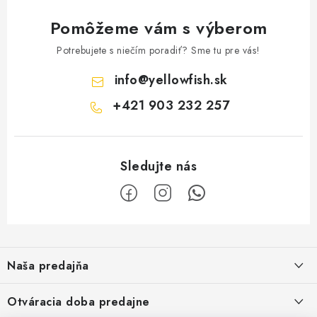
Pomôžeme vám s výberom
Potrebujete s niečím poradiť? Sme tu pre vás!
info
@
yellowfish.sk
+421 903 232 257
Z
á
Naša predajňa
p
ä
Kristian Szikonya-YELLOWFISH
,
Otváracia doba predajne
Námestie Slobody 1164/1,
t