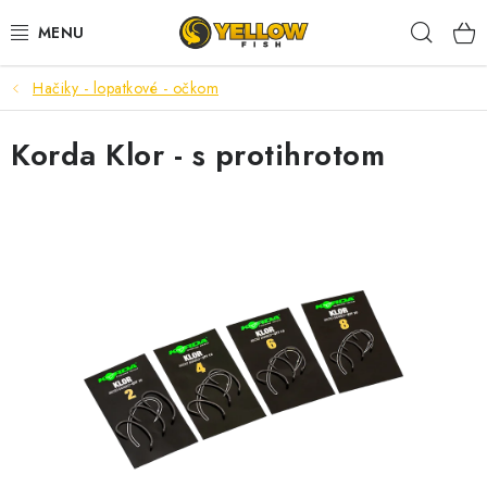
Prejsť
Hľad
na
obsah
Hačiky - lopatkové - očkom
NOVINKY 2026
Korda Klor - s protihrotom
LETNÉ ZĽAVY
HALDORADO
PRÚTY
NAVIJAKY
ARÓMY
KRMIVÁ,NÁSTRAHY