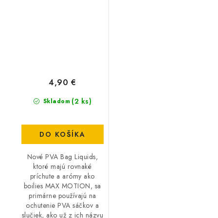
Liquid - Champion
Corn
4,90 €
(2 ks)
Skladom
DO KOŠÍKA
Nové PVA Bag Liquids,
ktoré majú rovnaké
príchute a arómy ako
boilies MAX MOTION, sa
primárne používajú na
ochutenie PVA sáčkov a
slučiek, ako už z ich názvu