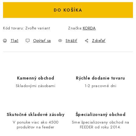
DOPRAVA
DO KOŠÍKA
VŠEOBECNÉ NARIADENIE O BEZPEČNOSTI
PRODUKTOV (GPSR)
Kód tovaru:
Zvoľte variant
Značka:
KORDA
Tlač
Opýtať sa
Strážiť
Zdieľať
ZNAČKY
Doprava
Navštívte našu predajňu v MARCELOVEJ »
Kamenný obchod
Rýchle dodanie tovaru
Skladovými zásobami
1-2 pracovné dni
Skutočné skladové zásoby
Špecializovaný obchod
V ponuke viac ako 4500
Sme špecializovany obchod na
produktov na feeder
FEEDER od roku 2014.