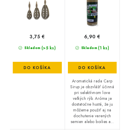
3,75 €
6,90 €
(>5 ks)
(1 ks)
Skladom
Skladom
DO KOŠÍKA
DO KOŠÍKA
Aromatická rada Carp
Sirup je obzvlášť účinná
pri selektívnom love
veľkých rýb. Aróma je
dostatočne hustá, že ju
môžeme použiť aj na
dochutenie varených
semien alebo boilies a...