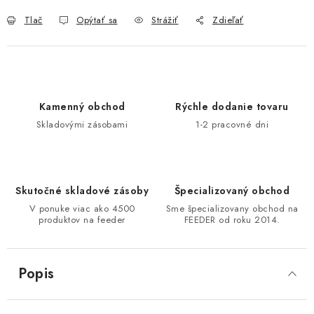
DOPRAVA
Tlač
Opýtať sa
Strážiť
Zdieľať
VŠEOBECNÉ NARIADENIE O BEZPEČNOSTI
PRODUKTOV (GPSR)
ZNAČKY
Kamenný obchod
Rýchle dodanie tovaru
Skladovými zásobami
1-2 pracovné dni
Doprava
Navštívte našu predajňu v MARCELOVEJ »
Skutočné skladové zásoby
Špecializovaný obchod
V ponuke viac ako 4500
Sme špecializovany obchod na
produktov na feeder
FEEDER od roku 2014.
Popis