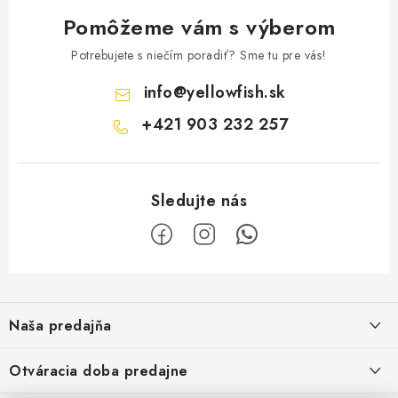
Pomôžeme vám s výberom
Potrebujete s niečím poradiť? Sme tu pre vás!
info
@
yellowfish.sk
+421 903 232 257
Z
á
Naša predajňa
p
ä
Kristian Szikonya-YELLOWFISH
,
Otváracia doba predajne
Námestie Slobody 1164/1,
t
946 32 Marcelová