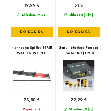
19,99 €
51 €
(2 ks)
(1 ks)
Skladom
Skladom
DO KOŠÍKA
DO KOŠÍKA
Nahradne špičky SERIE
Guru - Method Feeder
WALTER WORLD
Starter Kit (TP10)
CHAMPION CARP 2-3
5OZ
23,50 €
29,99 €
(3 ks)
Vypredané
Skladom