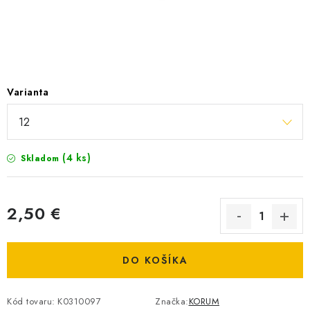
BIŽUTERIA-DOPLNKY
TAŠKY A PÚZDRA
PRETEKÁRSKE SEDAČKY
Varianta
NA STUDENÚ VODU
DARČEKOVÝ POUKAZ
(4 ks)
Skladom
OBCHODNÉ PODMIENKY
2,50 €
MOJA OBJEDNÁVKA
Jednotková cena:
VRATKY - ODSTÚPENIE OD ZMLUVY - REKLAMACIU
DO KOŠÍKA
KONTAKTY
Kód tovaru:
K0310097
Značka:
KORUM