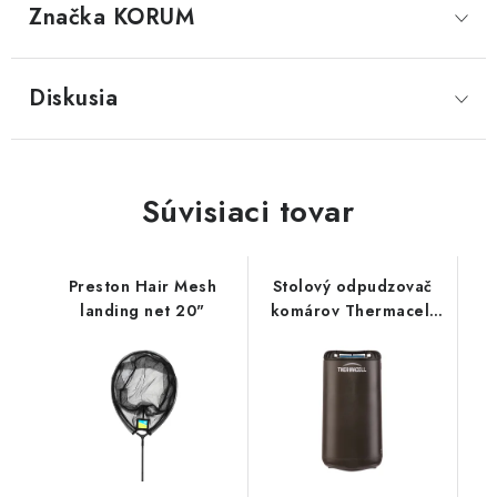
Značka
 KORUM
Diskusia
Súvisiaci tovar
Preston Hair Mesh
Stolový odpudzovač
landing net 20"
komárov Thermacell
HALO Mini grafit