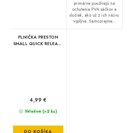
primárne používajú na
ochutenie PVA sáčkov a
slučiek, ako už z ich názvu
vyplýva. Samozrejme...
PLNIČKA PRESTON
SMALL QUICK RELEASE
METHOD MOULD
4,99 €
(>5 ks)
Skladom
DO KOŠÍKA