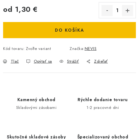
DOPRAVA
od
1,30 €
Jednotková cena:
VŠEOBECNÉ NARIADENIE O BEZPEČNOSTI
PRODUKTOV (GPSR)
DO KOŠÍKA
ZNAČKY
Kód tovaru:
Zvoľte variant
Značka:
NEVIS
Tlač
Opýtať sa
Strážiť
Zdieľať
Doprava
Navštívte našu predajňu v MARCELOVEJ »
Kamenný obchod
Rýchle dodanie tovaru
Skladovými zásobami
1-2 pracovné dni
Skutočné skladové zásoby
Špecializovaný obchod