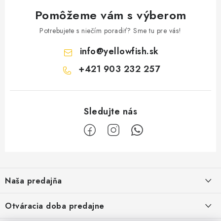
Pomôžeme vám s výberom
Potrebujete s niečím poradiť? Sme tu pre vás!
info
@
yellowfish.sk
+421 903 232 257
Z
á
Naša predajňa
p
ä
Kristian Szikonya-YELLOWFISH
,
Otváracia doba predajne
Námestie Slobody 1164/1,
t
946 32 Marcelová