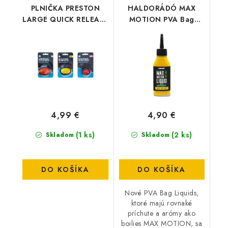
PLNIČKA PRESTON
HALDORÁDÓ MAX
LARGE QUICK RELEASE
MOTION PVA Bag
METHOD MOULD
Liquid - Champion
Corn
4,99 €
4,90 €
(1 ks)
(2 ks)
Skladom
Skladom
DO KOŠÍKA
DO KOŠÍKA
Nové PVA Bag Liquids,
ktoré majú rovnaké
príchute a arómy ako
boilies MAX MOTION, sa