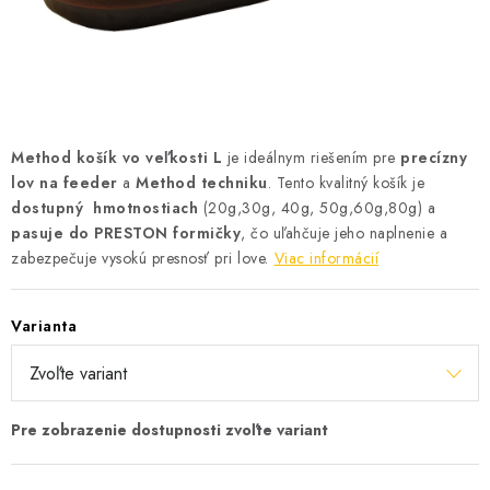
BIŽUTERIA-DOPLNKY
TAŠKY A PÚZDRA
PRETEKÁRSKE SEDAČKY
Method košík vo veľkosti L
je ideálnym riešením pre
precízny
NA STUDENÚ VODU
lov na feeder
a
Method techniku
. Tento kvalitný košík je
dostupný hmotnostiach
(20g,30g, 40g, 50g,60g,80g) a
DARČEKOVÝ POUKAZ
pasuje do PRESTON formičky
, čo uľahčuje jeho naplnenie a
zabezpečuje vysokú presnosť pri love.
Viac informácií
OBCHODNÉ PODMIENKY
Varianta
MOJA OBJEDNÁVKA
VRATKY - ODSTÚPENIE OD ZMLUVY - REKLAMACIU
KONTAKTY