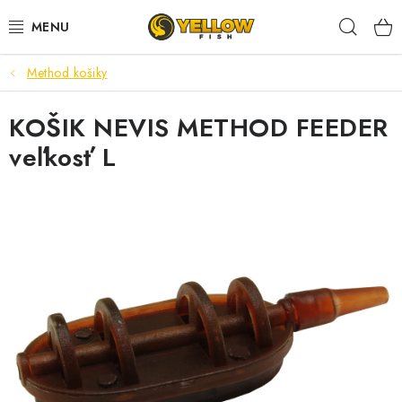
Prejsť
Hľad
na
obsah
Method košiky
NOVINKY 2026
KOŠIK NEVIS METHOD FEEDER
LETNÉ ZĽAVY
veľkosť L
HALDORADO
PRÚTY
NAVIJAKY
ARÓMY
KRMIVÁ,NÁSTRAHY