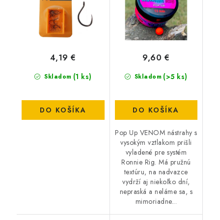
4,19 €
9,60 €
(1 ks)
(>5 ks)
Skladom
Skladom
DO KOŠÍKA
DO KOŠÍKA
Pop Up VENOM nástrahy s
vysokým vztlakom prišli
vyladené pre systém
Ronnie Rig. Má pružnú
textúru, na nadvazce
vydrží aj niekoľko dní,
nepraská a neláme sa, s
mimoriadne...