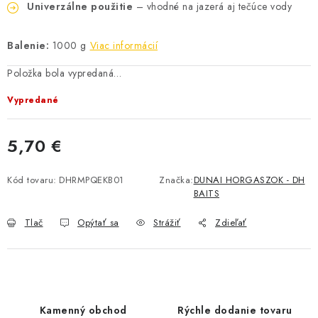
Univerzálne použitie
– vhodné na jazerá aj tečúce vody
DOPRAVA
Balenie:
1000 g
Viac informácií
VŠEOBECNÉ NARIADENIE O BEZPEČNOSTI
PRODUKTOV (GPSR)
Položka bola vypredaná…
Vypredané
ZNAČKY
5,70 €
Doprava
Navštívte našu predajňu v MARCELOVEJ »
Jednotková cena:
Kód tovaru:
DHRMPQEKB01
Značka:
DUNAI HORGASZOK - DH
BAITS
Tlač
Opýtať sa
Strážiť
Zdieľať
Kamenný obchod
Rýchle dodanie tovaru