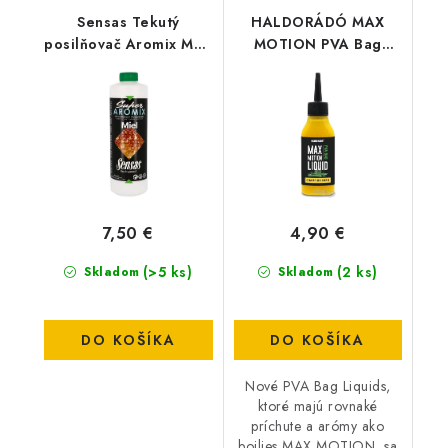
Sensas Tekutý
HALDORÁDÓ MAX
posilňovač Aromix MED
MOTION PVA Bag
500ml
Liquid - Champion
Corn
7,50 €
4,90 €
(>5 ks)
(2 ks)
Skladom
Skladom
DO KOŠÍKA
DO KOŠÍKA
Nové PVA Bag Liquids,
ktoré majú rovnaké
príchute a arómy ako
boilies MAX MOTION, sa