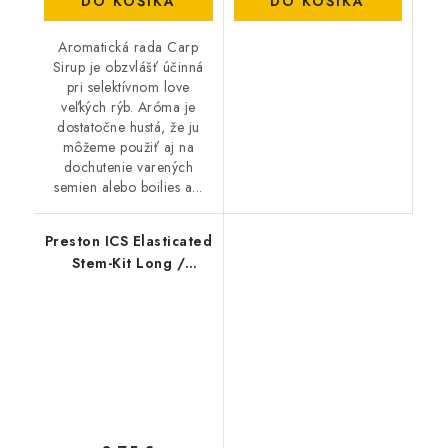
DO KOŠÍKA
DO KOŠÍKA
Aromatická rada Carp
Sirup je obzvlášť účinná
pri selektívnom love
veľkých rýb. Aróma je
dostatočne hustá, že ju
môžeme použiť aj na
dochutenie varených
semien alebo boilies a...
Preston ICS Elasticated
Stem-Kit Long /
Standard