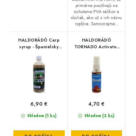
primárne používajú na
ochutenie PVA sáčkov a
slučiek, ako už z ich názvu
vyplýva. Samozrejme...
HALDORÁDÓ Carp
HALDORÁDÓ
syrup - Španielsky
TORNADO Activator
lieskový orech 500ml
Spray - Sladká Jahoda
6,90 €
4,70 €
(1 ks)
(3 ks)
Skladom
Skladom