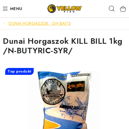
Prejsť
Hľad
na
obsah
DUNAI HORGASZOK - DH BAITS
NOVINKY 2026
Dunai Horgaszok KILL BILL 1kg
LETNÉ ZĽAVY
/N-BUTYRIC-SYR/
HALDORADO
PRÚTY
Top produkt
NAVIJAKY
ARÓMY
KRMIVÁ,NÁSTRAHY