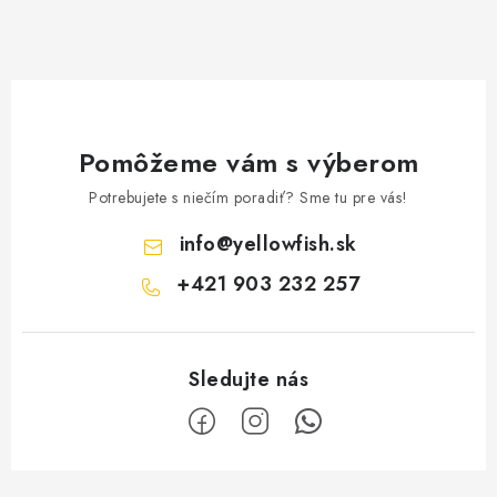
Pomôžeme vám s výberom
Potrebujete s niečím poradiť? Sme tu pre vás!
info
@
yellowfish.sk
+421 903 232 257
Z