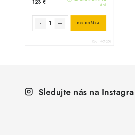
123 €
dni
DO KOŠÍKA
Kód:
M01-208
Sledujte nás na Instagr