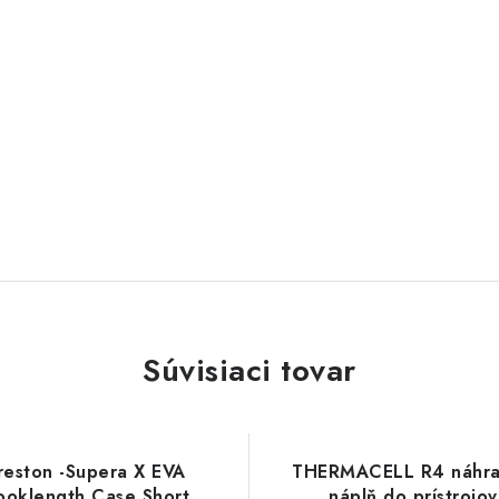
Súvisiaci tovar
reston -Supera X EVA
THERMACELL R4 náhr
ooklength Case Short
náplň do prístrojov