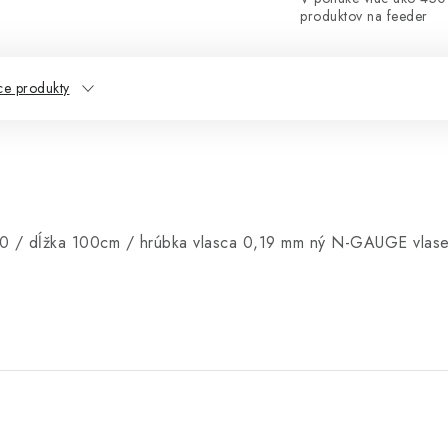
produktov na feeder
ce produkty
10 / dĺžka 100cm / hrúbka vlasca 0,19 mm
ný N-GAUGE vlas