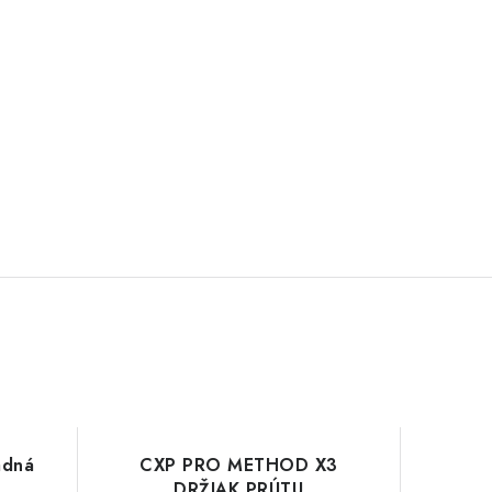
adná
CXP PRO METHOD X3
DRŽIAK PRÚTU