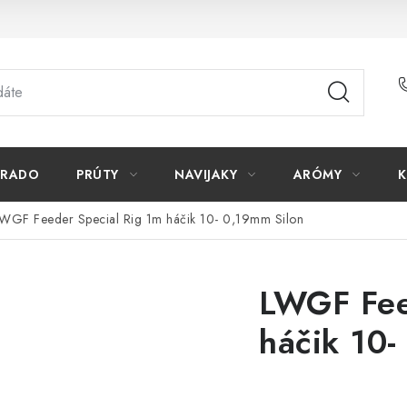
ORADO
PRÚTY
NAVIJAKY
ARÓMY
K
WGF Feeder Special Rig 1m háčik 10- 0,19mm Silon
LWGF Fee
háčik 10-