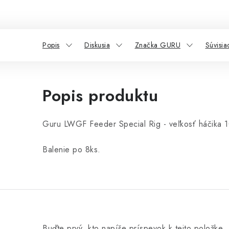
Popis
Diskusia
Značka GURU
Súvisia
Popis produktu
Guru LWGF Feeder Special Rig - veľkosť háčika 
Balenie po 8ks.
Buďte prvý, kto napíše príspevok k tejto položke.