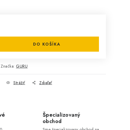
DO KOŠÍKA
Značka:
GURU
Strážiť
Zdieľať
vé
Špecializovaný
obchod
00
Sme špecializovany obchod na