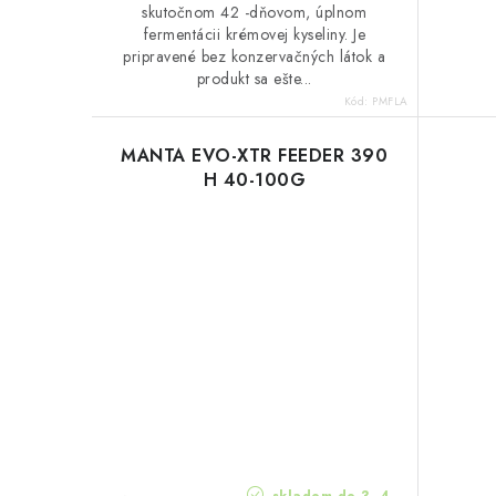
skutočnom 42 -dňovom, úplnom
fermentácii krémovej kyseliny. Je
pripravené bez konzervačných látok a
produkt sa ešte...
Kód:
PMFLA
MANTA EVO-XTR FEEDER 390
H 40-100G
skladom do 3 -4