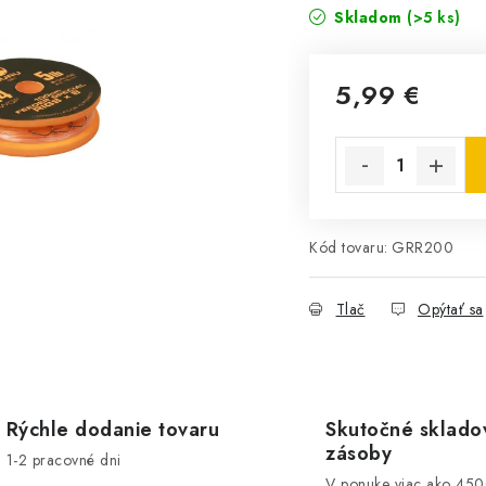
Skladom
(>5 ks)
5,99 €
Jednotková cena:
Kód tovaru:
GRR200
Tlač
Opýtať sa
Rýchle dodanie tovaru
Skutočné sklado
zásoby
1-2 pracovné dni
V ponuke viac ako 45