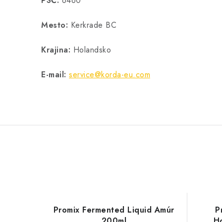
PSČ:
6460
Mesto:
Kerkrade BC
Krajina:
Holandsko
E-mail:
service@korda-eu.com
Promix Fermented Liquid Amúr
P
200ml
H