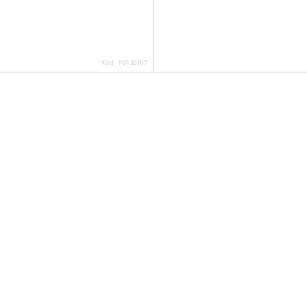
Kód:
P0130107