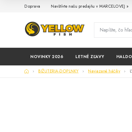
Prejsť
Doprava
Navštívte našu predajňu v MARCELOVEJ »
na
obsah
NOVINKY 2026
LETNÉ ZĽAVY
HALD
Domov
BIŽUTERIA-DOPLNKY
Naviazané háčiky
L