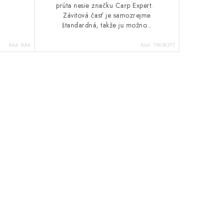
prúta nesie značku Carp Expert.
Závitová časť je samozrejme
štandardná, takže ju možno...
Kód:
RA4
Kód:
79639277